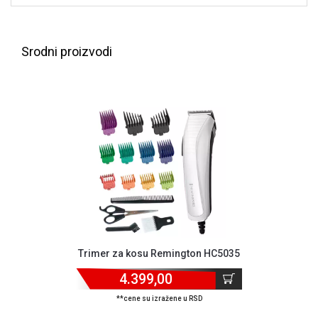
ALAT I
BAŠTA
Srodni proizvodi
OUTLET
KRIPTO
IGRAČKE
Trimer za kosu Remington HC5035
4.399,00
**cene su izražene u RSD