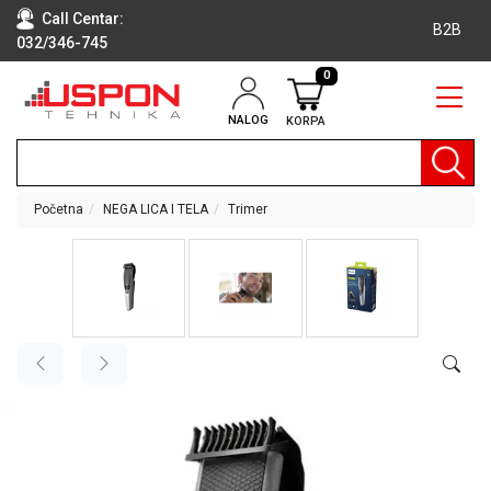
Call Centar:
B2B
032/346-745
0
NALOG
KORPA
RAČUNARI
BELA
TEHNIKA
Početna
NEGA LICA I TELA
Trimer
KLIME I
DODATNA
OPREMA
TV,
AUDIO,
VIDEO
LAPTOP I
TABLET
RAČUNARI