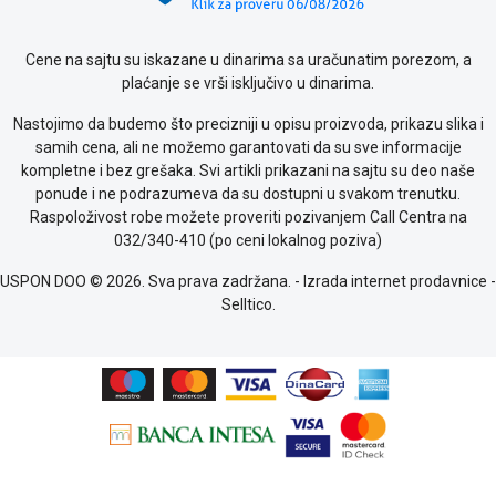
Cene na sajtu su iskazane u dinarima sa uračunatim porezom, a
plaćanje se vrši isključivo u dinarima.
Nastojimo da budemo što precizniji u opisu proizvoda, prikazu slika i
samih cena, ali ne možemo garantovati da su sve informacije
kompletne i bez grešaka. Svi artikli prikazani na sajtu su deo naše
ponude i ne podrazumeva da su dostupni u svakom trenutku.
Raspoloživost robe možete proveriti pozivanjem Call Centra na
032/340-410 (po ceni lokalnog poziva)
USPON DOO © 2026. Sva prava zadržana. -
Izrada internet prodavnice
-
Selltico.