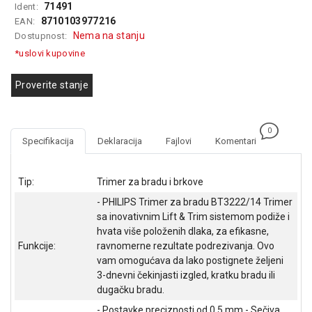
71491
Ident:
GAMING
8710103977216
EAN:
Nema na stanju
Dostupnost:
EELEKTRO
ZAŠTITA
*uslovi kupovine
SOLARNI
Proverite stanje
SISTEMI
MREŽNA
0
OPREMA
Specifikacija
Deklaracija
Fajlovi
Komentari
ŠTAMPAČI,
SKENERI I
Tip:
Trimer za bradu i brkove
FOTOKOPIRI
- PHILIPS Trimer za bradu BT3222/14 Trimer
sa inovativnim Lift & Trim sistemom podiže i
FOTOAPARATI
hvata više položenih dlaka, za efikasne,
I KAMERE
Funkcije:
ravnomerne rezultate podrezivanja. Ovo
vam omogućava da lako postignete željeni
GPS
3-dnevni čekinjasti izgled, kratku bradu ili
NAVIGACIJE
dugačku bradu.
VIDEO
- Postavke preciznosti od 0,5 mm - Sečiva