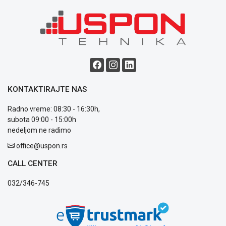
poslovanja
Saobraznost
i
reklamacije
Usluge
prijava
kvara
Politika
KONTAKTIRAJTE NAS
privatnosti
Politika
Radno vreme: 08:30 - 16:30h,
o
subota 09:00 - 15:00h
kolačićima
nedeljom ne radimo
Provera
garancije
office@uspon.rs
OUTLET
CALL CENTER
Kontakt
WEB
032/346-745
KREDIT