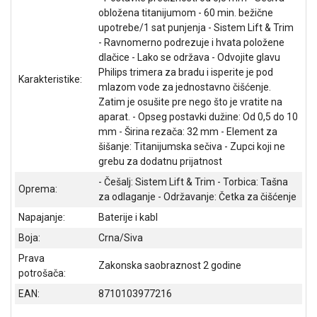
NADZOR I
obložena titanijumom - 60 min. bežične
SIGURNOSNA
upotrebe/1 sat punjenja - Sistem Lift & Trim
OPREMA
- Ravnomerno podrezuje i hvata položene
dlačice - Lako se održava - Odvojite glavu
SOFTWARE
Philips trimera za bradu i isperite je pod
Karakteristike:
mlazom vode za jednostavno čišćenje.
KABLOVI I
Zatim je osušite pre nego što je vratite na
ADAPTERI
aparat. - Opseg postavki dužine: Od 0,5 do 10
mm - Širina rezača: 32 mm - Element za
KANCELARIJSKI
šišanje: Titanijumska sečiva - Zupci koji ne
MATERIJAL
grebu za dodatnu prijatnost
SVE
- Češalj: Sistem Lift & Trim - Torbica: Tašna
Oprema:
ZA
za odlaganje - Održavanje: Četka za čišćenje
KUĆU
Napajanje:
Baterije i kabl
ŠKOLSKI
Boja:
Crna/Siva
PRIBOR
Prava
Zakonska saobraznost 2 godine
potrošača:
BICIKLE
I
EAN:
8710103977216
FITNES