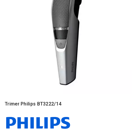
MONITORI
I
DODATNA
OPREMA
MOBILNI I
FIKSNI
TELEFONI
MALI
KUĆNI
APARATI
NEGA
LICA I
TELA
RAČUNARSKE
Trimer Philips BT3222/14
KOMPONENTE
RAČUNARSKE
PERIFERIJE