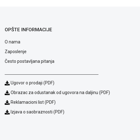
OPŠTE INFORMACIJE
O nama
Zaposlenje
Često postavljana pitanja
Ugovor o prodaji (PDF)
Obrazac za odustanak od ugovora na daljinu (PDF)
Blog
Reklamacioni list (PDF)
Način
plaćanja
Izjava o saobraznosti (PDF)
Isporuka
Podrška
Opšti
uslovi