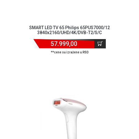
Blog
Način
plaćanja
Isporuka
SMART LED TV 65 Philips 65PUS7000/12
Podrška
3840x2160/UHD/4K/DVB-T2/S/C
Opšti
57.999,00
uslovi
poslovanja
**cene su izražene u RSD
Saobraznost
i
reklamacije
Usluge
prijava
kvara
Politika
privatnosti
Politika
o
kolačićima
Provera
garancije