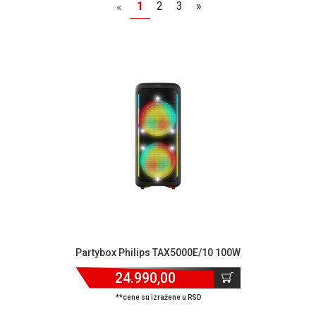
1
2
3
»
«
NADZOR I
SIGURNOSNA
OPREMA
SOFTWARE
KABLOVI I
ADAPTERI
KANCELARIJSKI
MATERIJAL
SVE
ZA
KUĆU
ŠKOLSKI
PRIBOR
Partybox Philips TAX5000E/10 100W
BICIKLE
24.990,00
I
**cene su izražene u RSD
FITNES