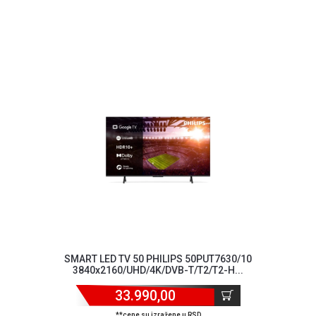
ALAT I
BAŠTA
OUTLET
KRIPTO
IGRAČKE
SMART LED TV 50 PHILIPS 50PUT7630/10
3840x2160/UHD/4K/DVB-T/T2/T2-H...
33.990,00
**cene su izražene u RSD