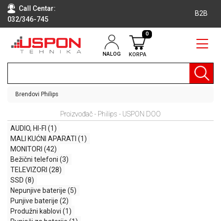
Call Centar:
B2B
032/346-745
0
NALOG
KORPA
RAČUNARI
BELA
TEHNIKA
Brendovi
Philips
KLIME I
Proizvođač - Philips - USPON DOO
DODATNA
OPREMA
AUDIO, HI-FI
(1)
MALI KUĆNI APARATI
(1)
TV,
MONITORI
(42)
AUDIO,
Bežični telefoni
(3)
VIDEO
TELEVIZORI
(28)
SSD
(8)
LAPTOP I
Nepunjive baterije
(5)
TABLET
Punjive baterije
(2)
RAČUNARI
Produžni kablovi
(1)