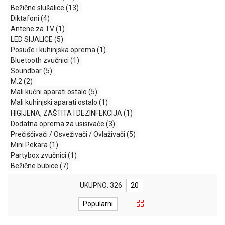
Bežične slušalice
(13)
GAMING
Diktafoni
(4)
EELEKTRO
Antene za TV
(1)
ZAŠTITA
LED SIJALICE
(5)
Posuđe i kuhinjska oprema
(1)
SOLARNI
Bluetooth zvučnici
(1)
SISTEMI
Soundbar
(5)
M.2
(2)
MREŽNA
Mali kućni aparati ostalo
(5)
OPREMA
Mali kuhinjski aparati ostalo
(1)
HIGIJENA, ZAŠTITA I DEZINFEKCIJA
(1)
ŠTAMPAČI,
Dodatna oprema za usisivače
(3)
SKENERI I
Prečišćivači / Osveživači / Ovlaživači
(5)
FOTOKOPIRI
Mini Pekara
(1)
Partybox zvučnici
(1)
FOTOAPARATI
Bežične bubice
(7)
I KAMERE
UKUPNO: 326
20
GPS
NAVIGACIJE
Popularni
VIDEO