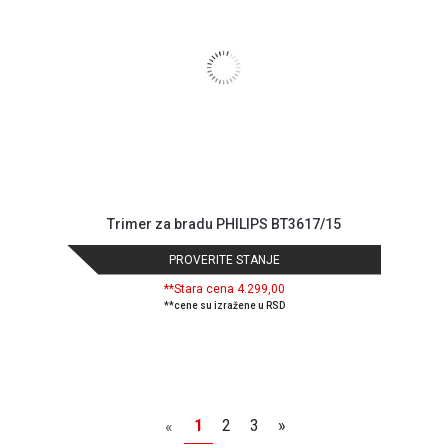
Trimer za bradu PHILIPS BT3617/15
PROVERITE STANJE
**Stara cena 4.299,00
**cene su izražene u RSD
1
2
3
»
«