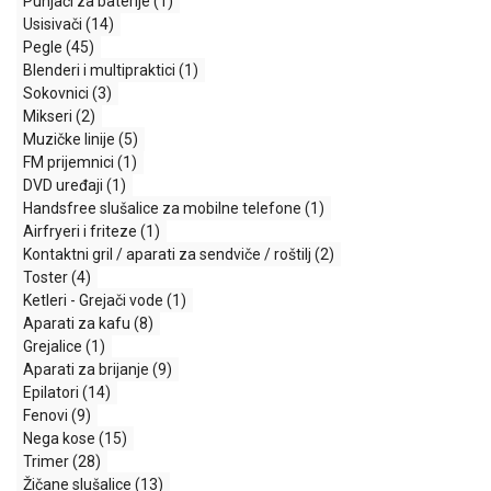
Punjači za baterije
(1)
MONITORI
Usisivači
(14)
I
Pegle
(45)
DODATNA
Blenderi i multipraktici
(1)
OPREMA
Sokovnici
(3)
MOBILNI I
Mikseri
(2)
FIKSNI
Muzičke linije
(5)
TELEFONI
FM prijemnici
(1)
DVD uređaji
(1)
MALI
Handsfree slušalice za mobilne telefone
(1)
KUĆNI
Airfryeri i friteze
(1)
APARATI
Kontaktni gril / aparati za sendviče / roštilj
(2)
Toster
(4)
NEGA
Ketleri - Grejači vode
(1)
LICA I
Aparati za kafu
(8)
TELA
Grejalice
(1)
Aparati za brijanje
(9)
RAČUNARSKE
Epilatori
(14)
KOMPONENTE
Fenovi
(9)
Nega kose
(15)
RAČUNARSKE
Trimer
(28)
PERIFERIJE
Žičane slušalice
(13)