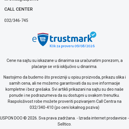
KREDIT
CALL CENTER
032/346-745
Cene na sajtu su iskazane u dinarima sa uračunatim porezom, a
plaćanje se vrši isključivo u dinarima.
Nastojimo da budemo što precizniji u opisu proizvoda, prikazu slika i
samih cena, ali ne možemo garantovati da su sve informacije
kompletne i bez grešaka. Svi artikli prikazani na sajtu su deo naše
ponude i ne podrazumeva da su dostupni u svakom trenutku.
Raspoloživost robe možete proveriti pozivanjem Call Centra na
032/340-410 (po ceni lokalnog poziva)
USPON DOO © 2026. Sva prava zadržana. -
Izrada internet prodavnice
-
Selltico.