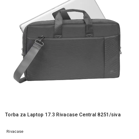
MONITORI
I
DODATNA
OPREMA
MOBILNI I
FIKSNI
TELEFONI
MALI
KUĆNI
APARATI
NEGA
LICA I
TELA
RAČUNARSKE
KOMPONENTE
Torba za Laptop 17.3 Rivacase Central 8251/siva
RAČUNARSKE
Rivacase
PERIFERIJE