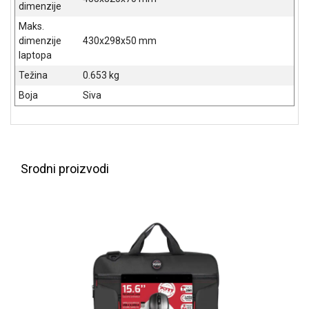
dimenzije
ALAT I
Maks.
BAŠTA
dimenzije
430x298x50 mm
laptopa
OUTLET
Težina
0.653 kg
KRIPTO
Boja
Siva
IGRAČKE
Srodni proizvodi