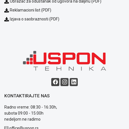
Obrazac za odustanak od ugovora na daljinu (PDF)
Isporuka
Podrška
Reklamacioni list (PDF)
Opšti
Izjava o saobraznosti (PDF)
uslovi
poslovanja
Saobraznost
i
reklamacije
Usluge
prijava
kvara
Politika
privatnosti
Politika
o
kolačićima
KONTAKTIRAJTE NAS
Provera
garancije
Radno vreme: 08:30 - 16:30h,
OUTLET
subota 09:00 - 15:00h
Kontakt
nedeljom ne radimo
WEB
office@uspon.rs