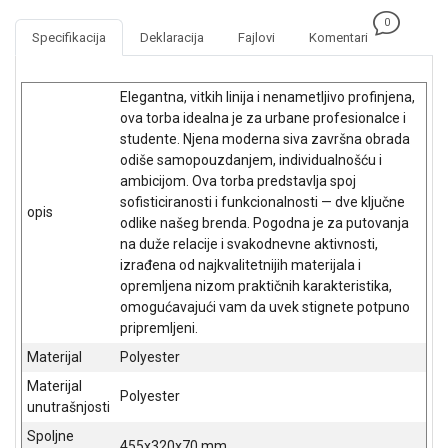
NADZOR I
0
SIGURNOSNA
Specifikacija
Deklaracija
Fajlovi
Komentari
OPREMA
SOFTWARE
Elegantna, vitkih linija i nenametljivo profinjena,
ova torba idealna je za urbane profesionalce i
KABLOVI I
studente. Njena moderna siva završna obrada
ADAPTERI
odiše samopouzdanjem, individualnošću i
ambicijom. Ova torba predstavlja spoj
KANCELARIJSKI
sofisticiranosti i funkcionalnosti — dve ključne
MATERIJAL
opis
odlike našeg brenda. Pogodna je za putovanja
na duže relacije i svakodnevne aktivnosti,
SVE
izrađena od najkvalitetnijih materijala i
ZA
opremljena nizom praktičnih karakteristika,
KUĆU
omogućavajući vam da uvek stignete potpuno
pripremljeni.
ŠKOLSKI
PRIBOR
Materijal
Polyester
Materijal
BICIKLE
Polyester
unutrašnjosti
I
FITNES
Spoljne
455x320x70 mm