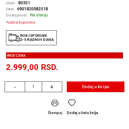
80351
Ident:
GAMING
6901820082518
EAN:
Na stanju
Dostupnost:
EELEKTRO
ZAŠTITA
*uslovi kupovine
SOLARNI
ROK ISPORUKE
SISTEMI
2-5 RADNIH DANA
MREŽNA
WEB CENA
OPREMA
2.999,00
RSD.
ŠTAMPAČI,
SKENERI I
FOTOKOPIRI
-
+
Dodaj u korpu
Količina
FOTOAPARATI
I KAMERE
GPS
Štampaj
Dodaj
u listu želja
NAVIGACIJE
VIDEO