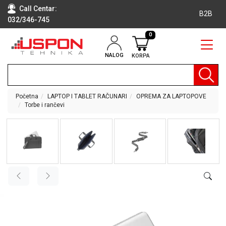
Call Centar:
B2B
032/346-745
0
NALOG
KORPA
RAČUNARI
BELA
TEHNIKA
Početna
LAPTOP I TABLET RAČUNARI
OPREMA ZA LAPTOPOVE
Torbe i rančevi
KLIME I
DODATNA
OPREMA
TV,
AUDIO,
VIDEO
LAPTOP I
TABLET
RAČUNARI