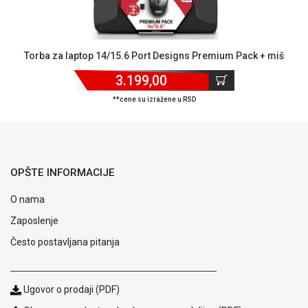
Torba za laptop 14/15.6 Port Designs Premium Pack + miš
3.199,00
**cene su izražene u RSD
OPŠTE INFORMACIJE
O nama
Zaposlenje
Često postavljana pitanja
Blog
Način
Ugovor o prodaji (PDF)
plaćanja