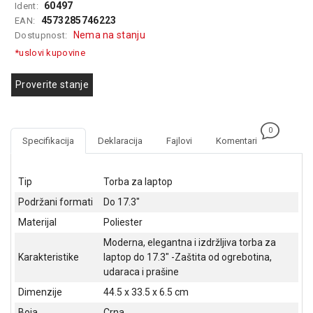
60497
Ident:
GAMING
4573285746223
EAN:
Nema na stanju
Dostupnost:
EELEKTRO
*uslovi kupovine
ZAŠTITA
SOLARNI
Proverite stanje
SISTEMI
MREŽNA
0
OPREMA
Specifikacija
Deklaracija
Fajlovi
Komentari
ŠTAMPAČI,
SKENERI I
Tip
Torba za laptop
FOTOKOPIRI
Podržani formati
Do 17.3"
FOTOAPARATI
Materijal
Poliester
I KAMERE
Moderna, elegantna i izdržljiva torba za
Karakteristike
laptop do 17.3" -Zaštita od ogrebotina,
GPS
udaraca i prašine
NAVIGACIJE
Dimenzije
44.5 x 33.5 x 6.5 cm
VIDEO
Boja
Crna