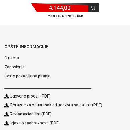
ALAT I
4.144,00
BAŠTA
**cene su izražene u RSD
OUTLET
KRIPTO
OPŠTE INFORMACIJE
IGRAČKE
O nama
Zaposlenje
Često postavljana pitanja
Ugovor o prodaji (PDF)
Obrazac za odustanak od ugovora na daljinu (PDF)
Reklamacioni list (PDF)
Izjava o saobraznosti (PDF)