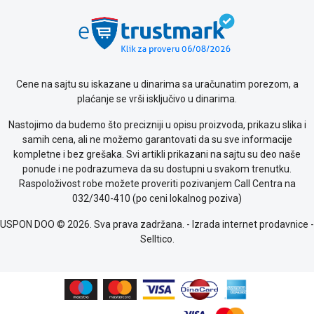
Politika
o
kolačićima
Provera
garancije
OUTLET
Cene na sajtu su iskazane u dinarima sa uračunatim porezom, a
Kontakt
plaćanje se vrši isključivo u dinarima.
WEB
KREDIT
Nastojimo da budemo što precizniji u opisu proizvoda, prikazu slika i
samih cena, ali ne možemo garantovati da su sve informacije
kompletne i bez grešaka. Svi artikli prikazani na sajtu su deo naše
ponude i ne podrazumeva da su dostupni u svakom trenutku.
Raspoloživost robe možete proveriti pozivanjem Call Centra na
032/340-410 (po ceni lokalnog poziva)
USPON DOO © 2026. Sva prava zadržana. -
Izrada internet prodavnice
-
Selltico.