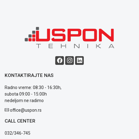
Blog
Način
plaćanja
Isporuka
Podrška
Opšti
KONTAKTIRAJTE NAS
uslovi
poslovanja
Radno vreme: 08:30 - 16:30h,
Saobraznost
subota 09:00 - 15:00h
i
nedeljom ne radimo
reklamacije
Usluge
office@uspon.rs
prijava
CALL CENTER
kvara
Politika
032/346-745
privatnosti