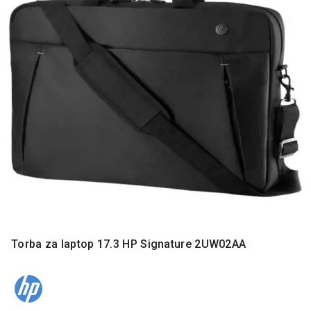
MONITORI
I
DODATNA
OPREMA
MOBILNI I
FIKSNI
TELEFONI
MALI
KUĆNI
APARATI
NEGA
LICA I
TELA
RAČUNARSKE
Torba za laptop 17.3 HP Signature 2UW02AA
KOMPONENTE
RAČUNARSKE
PERIFERIJE