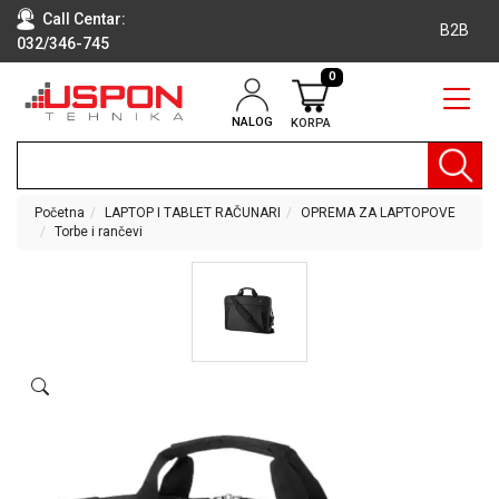
Call Centar:
B2B
032/346-745
0
NALOG
KORPA
RAČUNARI
BELA
TEHNIKA
Početna
LAPTOP I TABLET RAČUNARI
OPREMA ZA LAPTOPOVE
Torbe i rančevi
KLIME I
DODATNA
OPREMA
TV,
AUDIO,
VIDEO
LAPTOP I
TABLET
RAČUNARI