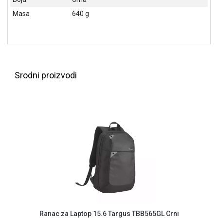
NADZOR I
Masa
640 g
SIGURNOSNA
OPREMA
SOFTWARE
KABLOVI I
ADAPTERI
Srodni proizvodi
KANCELARIJSKI
MATERIJAL
SVE
ZA
KUĆU
ŠKOLSKI
PRIBOR
BICIKLE
I
FITNES
Ranac za Laptop 15.6 Targus TBB565GL Crni