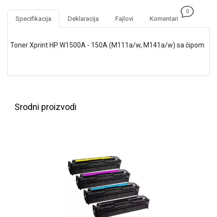
NADZOR I
0
SIGURNOSNA
Specifikacija
Deklaracija
Fajlovi
Komentari
OPREMA
SOFTWARE
Toner Xprint HP W1500A - 150A (M111a/w, M141a/w) sa čipom
KABLOVI I
ADAPTERI
KANCELARIJSKI
MATERIJAL
Srodni proizvodi
SVE
ZA
KUĆU
ŠKOLSKI
PRIBOR
BICIKLE
I
FITNES