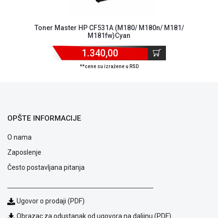
ALAT I
BAŠTA
Toner Master HP CF531A (M180/ M180n/ M181/
M181fw)Cyan
OUTLET
1.340,00
KRIPTO
**cene su izražene u RSD
IGRAČKE
OPŠTE INFORMACIJE
O nama
Zaposlenje
Često postavljana pitanja
Ugovor o prodaji (PDF)
Obrazac za odustanak od ugovora na daljinu (PDF)