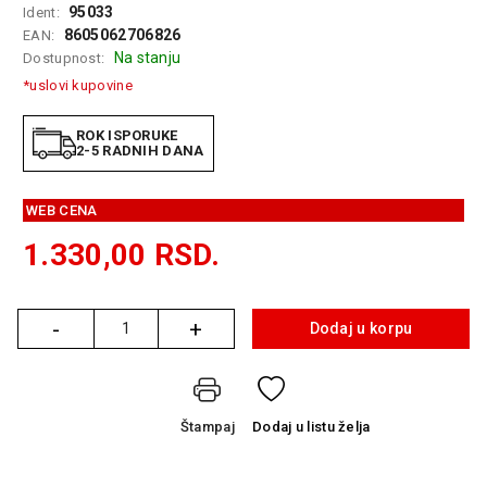
95033
Ident:
GAMING
8605062706826
EAN:
Na stanju
Dostupnost:
EELEKTRO
ZAŠTITA
*uslovi kupovine
SOLARNI
ROK ISPORUKE
SISTEMI
2-5 RADNIH DANA
MREŽNA
WEB CENA
OPREMA
1.330,00
RSD.
ŠTAMPAČI,
SKENERI I
FOTOKOPIRI
-
+
Dodaj u korpu
Količina
FOTOAPARATI
I KAMERE
GPS
Štampaj
Dodaj
u listu želja
NAVIGACIJE
VIDEO