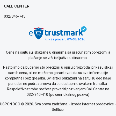
Politika
CALL CENTER
privatnosti
Politika
032/346-745
o
kolačićima
Provera
garancije
OUTLET
Kontakt
WEB
Cene na sajtu su iskazane u dinarima sa uračunatim porezom, a
KREDIT
plaćanje se vrši isključivo u dinarima.
Nastojimo da budemo što precizniji u opisu proizvoda, prikazu slika i
samih cena, ali ne možemo garantovati da su sve informacije
kompletne i bez grešaka. Svi artikli prikazani na sajtu su deo naše
ponude i ne podrazumeva da su dostupni u svakom trenutku.
Raspoloživost robe možete proveriti pozivanjem Call Centra na
032/340-410 (po ceni lokalnog poziva)
USPON DOO © 2026. Sva prava zadržana. -
Izrada internet prodavnice
-
Selltico.