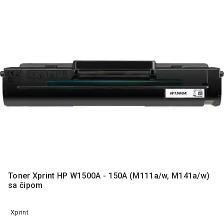
MONITORI
I
DODATNA
OPREMA
MOBILNI I
FIKSNI
TELEFONI
MALI
KUĆNI
APARATI
NEGA
LICA I
TELA
RAČUNARSKE
Toner Xprint HP W1500A - 150A (M111a/w, M141a/w)
KOMPONENTE
sa čipom
RAČUNARSKE
PERIFERIJE
Xprint