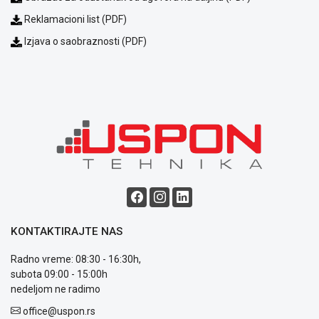
Reklamacioni list (PDF)
Izjava o saobraznosti (PDF)
Blog
Način
plaćanja
Isporuka
Podrška
Opšti
uslovi
poslovanja
KONTAKTIRAJTE NAS
Saobraznost
i
Radno vreme: 08:30 - 16:30h,
reklamacije
subota 09:00 - 15:00h
Usluge
nedeljom ne radimo
prijava
kvara
office@uspon.rs