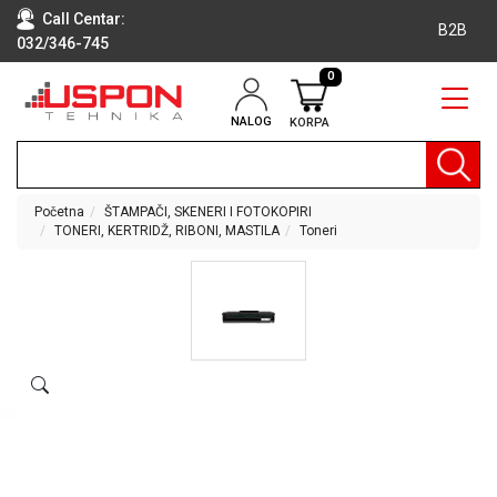
Call Centar:
B2B
032/346-745
0
NALOG
KORPA
RAČUNARI
BELA
TEHNIKA
Početna
ŠTAMPAČI, SKENERI I FOTOKOPIRI
TONERI, KERTRIDŽ, RIBONI, MASTILA
Toneri
KLIME I
DODATNA
OPREMA
TV,
AUDIO,
VIDEO
LAPTOP I
TABLET
RAČUNARI