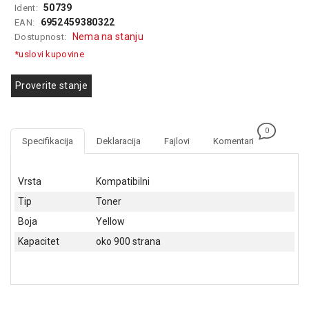
50739
Ident:
GAMING
6952459380322
EAN:
Nema na stanju
Dostupnost:
EELEKTRO
ZAŠTITA
*uslovi kupovine
SOLARNI
Proverite stanje
SISTEMI
MREŽNA
0
OPREMA
Specifikacija
Deklaracija
Fajlovi
Komentari
ŠTAMPAČI,
SKENERI I
Vrsta
Kompatibilni
FOTOKOPIRI
Tip
Toner
FOTOAPARATI
Boja
Yellow
I KAMERE
Kapacitet
oko 900 strana
GPS
NAVIGACIJE
VIDEO