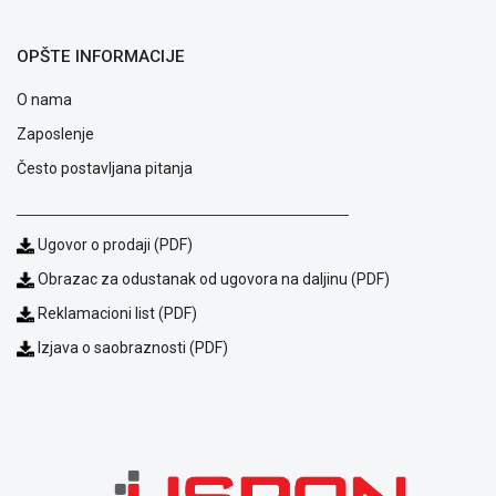
ALAT I
BAŠTA
OPŠTE INFORMACIJE
OUTLET
O nama
KRIPTO
Zaposlenje
Često postavljana pitanja
IGRAČKE
Ugovor o prodaji (PDF)
Obrazac za odustanak od ugovora na daljinu (PDF)
Reklamacioni list (PDF)
Izjava o saobraznosti (PDF)