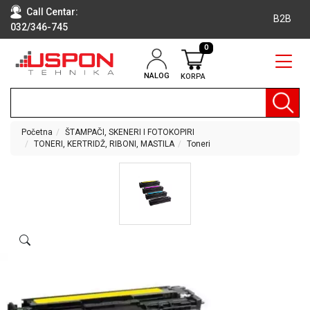
Call Centar:
B2B
032/346-745
0
NALOG
KORPA
RAČUNARI
BELA
TEHNIKA
Početna
ŠTAMPAČI, SKENERI I FOTOKOPIRI
TONERI, KERTRIDŽ, RIBONI, MASTILA
Toneri
KLIME I
DODATNA
OPREMA
TV,
AUDIO,
VIDEO
LAPTOP I
TABLET
RAČUNARI