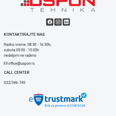
Blog
Način
plaćanja
Isporuka
KONTAKTIRAJTE NAS
Podrška
Opšti
Radno vreme: 08:30 - 16:30h,
uslovi
subota 09:00 - 15:00h
poslovanja
nedeljom ne radimo
Saobraznost
office@uspon.rs
i
reklamacije
CALL CENTER
Usluge
prijava
032/346-745
kvara
Politika
privatnosti
Politika
o
kolačićima