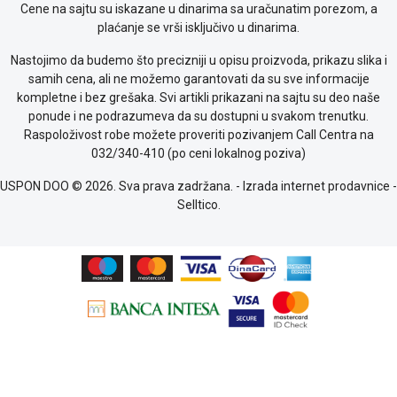
Cene na sajtu su iskazane u dinarima sa uračunatim porezom, a
Provera
plaćanje se vrši isključivo u dinarima.
garancije
OUTLET
Nastojimo da budemo što precizniji u opisu proizvoda, prikazu slika i
Kontakt
samih cena, ali ne možemo garantovati da su sve informacije
WEB
kompletne i bez grešaka. Svi artikli prikazani na sajtu su deo naše
KREDIT
ponude i ne podrazumeva da su dostupni u svakom trenutku.
Raspoloživost robe možete proveriti pozivanjem Call Centra na
032/340-410 (po ceni lokalnog poziva)
USPON DOO © 2026. Sva prava zadržana. -
Izrada internet prodavnice
-
Selltico.