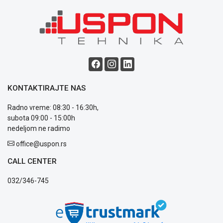
Blog
Način
plaćanja
Isporuka
Podrška
KONTAKTIRAJTE NAS
Opšti
uslovi
Radno vreme: 08:30 - 16:30h,
poslovanja
subota 09:00 - 15:00h
Saobraznost
nedeljom ne radimo
i
office@uspon.rs
reklamacije
Usluge
CALL CENTER
prijava
kvara
032/346-745
Politika
privatnosti
Politika
o