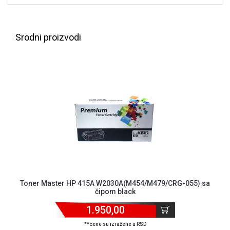
NADZOR I
SIGURNOSNA
OPREMA
Srodni proizvodi
SOFTWARE
KABLOVI I
ADAPTERI
KANCELARIJSKI
MATERIJAL
SVE
ZA
KUĆU
ŠKOLSKI
PRIBOR
Toner Master HP 415A W2030A(M454/M479/CRG-055) sa
čipom black
BICIKLE
1.950,00
I
FITNES
**cene su izražene u RSD