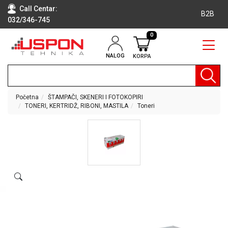
Call Centar:
B2B
032/346-745
0
NALOG
KORPA
RAČUNARI
BELA
TEHNIKA
Početna
ŠTAMPAČI, SKENERI I FOTOKOPIRI
TONERI, KERTRIDŽ, RIBONI, MASTILA
Toneri
KLIME I
DODATNA
OPREMA
TV,
AUDIO,
VIDEO
LAPTOP I
TABLET
RAČUNARI