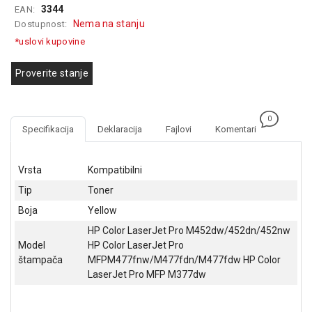
3344
EAN:
GAMING
Nema na stanju
Dostupnost:
EELEKTRO
*uslovi kupovine
ZAŠTITA
Proverite stanje
SOLARNI
SISTEMI
0
MREŽNA
Specifikacija
Deklaracija
Fajlovi
Komentari
OPREMA
ŠTAMPAČI,
Vrsta
Kompatibilni
SKENERI I
Tip
Toner
FOTOKOPIRI
Boja
Yellow
FOTOAPARATI
HP Color LaserJet Pro M452dw/452dn/452nw
I KAMERE
Model
HP Color LaserJet Pro
štampača
MFPM477fnw/M477fdn/M477fdw HP Color
GPS
LaserJet Pro MFP M377dw
NAVIGACIJE
VIDEO