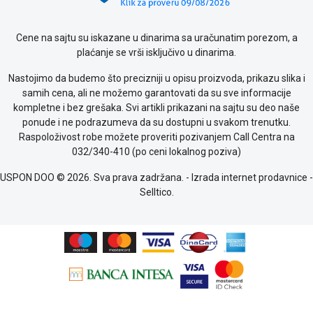
kolačićima
Provera
Cene na sajtu su iskazane u dinarima sa uračunatim porezom, a
garancije
plaćanje se vrši isključivo u dinarima.
OUTLET
Kontakt
Nastojimo da budemo što precizniji u opisu proizvoda, prikazu slika i
WEB
samih cena, ali ne možemo garantovati da su sve informacije
KREDIT
kompletne i bez grešaka. Svi artikli prikazani na sajtu su deo naše
ponude i ne podrazumeva da su dostupni u svakom trenutku.
Raspoloživost robe možete proveriti pozivanjem Call Centra na
032/340-410 (po ceni lokalnog poziva)
USPON DOO © 2026. Sva prava zadržana. -
Izrada internet prodavnice
-
Selltico.