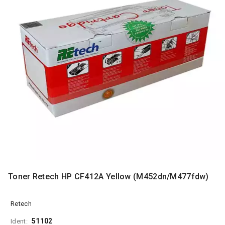
MONITORI
I
DODATNA
OPREMA
MOBILNI I
FIKSNI
TELEFONI
MALI
KUĆNI
APARATI
NEGA
LICA I
TELA
RAČUNARSKE
Toner Retech HP CF412A Yellow (M452dn/M477fdw)
KOMPONENTE
RAČUNARSKE
Retech
PERIFERIJE
51102
Ident: