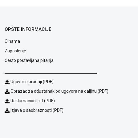
ALAT I
BAŠTA
OUTLET
OPŠTE INFORMACIJE
KRIPTO
O nama
IGRAČKE
Zaposlenje
Često postavljana pitanja
Ugovor o prodaji (PDF)
Obrazac za odustanak od ugovora na daljinu (PDF)
Reklamacioni list (PDF)
Izjava o saobraznosti (PDF)