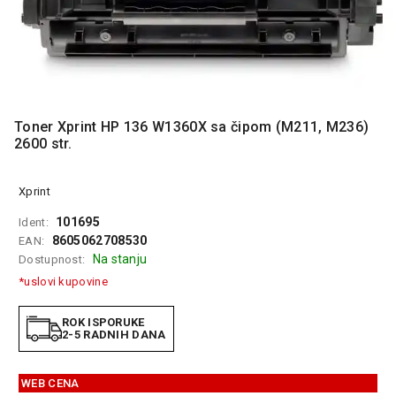
MONITORI
I
DODATNA
OPREMA
MOBILNI I
FIKSNI
Toner Xprint HP 136 W1360X sa čipom (M211, M236)
TELEFONI
2600 str.
MALI
KUĆNI
Xprint
APARATI
101695
Ident:
NEGA
8605062708530
EAN:
LICA I
Na stanju
Dostupnost:
TELA
*uslovi kupovine
RAČUNARSKE
KOMPONENTE
ROK ISPORUKE
2-5 RADNIH DANA
RAČUNARSKE
PERIFERIJE
WEB CENA