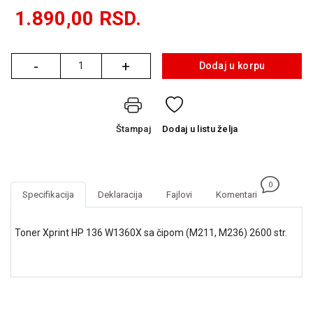
GAMING
1.890,00
RSD.
EELEKTRO
ZAŠTITA
-
+
Dodaj u korpu
Količina
SOLARNI
SISTEMI
MREŽNA
Štampaj
Dodaj
u listu želja
OPREMA
ŠTAMPAČI,
SKENERI I
0
FOTOKOPIRI
Specifikacija
Deklaracija
Fajlovi
Komentari
FOTOAPARATI
Toner Xprint HP 136 W1360X sa čipom (M211, M236) 2600 str.
I KAMERE
GPS
NAVIGACIJE
VIDEO