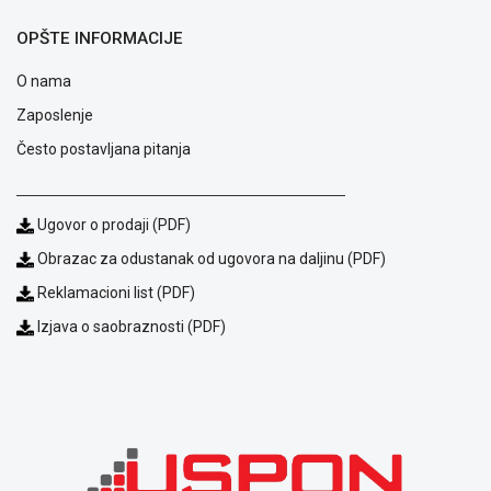
ALAT I
OPŠTE INFORMACIJE
BAŠTA
O nama
OUTLET
Zaposlenje
KRIPTO
Često postavljana pitanja
IGRAČKE
Ugovor o prodaji (PDF)
Obrazac za odustanak od ugovora na daljinu (PDF)
Reklamacioni list (PDF)
Izjava o saobraznosti (PDF)