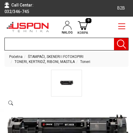
Call Centar:
B2B
032/346-745
0
NALOG
KORPA
RAČUNARI
BELA
TEHNIKA
Početna
ŠTAMPAČI, SKENERI I FOTOKOPIRI
TONERI, KERTRIDŽ, RIBONI, MASTILA
Toneri
KLIME I
DODATNA
OPREMA
TV,
AUDIO,
VIDEO
LAPTOP I
TABLET
RAČUNARI