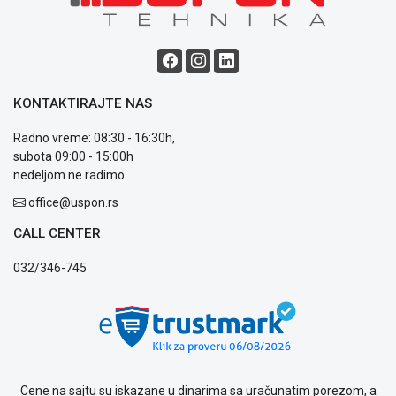
Blog
Način
plaćanja
KONTAKTIRAJTE NAS
Isporuka
Podrška
Radno vreme: 08:30 - 16:30h,
Opšti
subota 09:00 - 15:00h
uslovi
nedeljom ne radimo
poslovanja
Saobraznost
office@uspon.rs
i
CALL CENTER
reklamacije
Usluge
032/346-745
prijava
kvara
Politika
privatnosti
Politika
o
kolačićima
Cene na sajtu su iskazane u dinarima sa uračunatim porezom, a