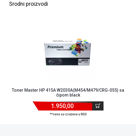
NADZOR I
Srodni proizvodi
SIGURNOSNA
OPREMA
SOFTWARE
KABLOVI I
ADAPTERI
KANCELARIJSKI
MATERIJAL
SVE
ZA
KUĆU
Toner Master HP 415A W2030A(M454/M479/CRG-055) sa
čipom black
ŠKOLSKI
1.950,00
PRIBOR
**cene su izražene u RSD
BICIKLE
I
FITNES