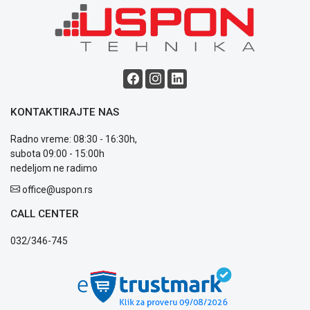
Blog
Način
plaćanja
Isporuka
KONTAKTIRAJTE NAS
Podrška
Opšti
Radno vreme: 08:30 - 16:30h,
uslovi
subota 09:00 - 15:00h
poslovanja
nedeljom ne radimo
Saobraznost
i
office@uspon.rs
reklamacije
CALL CENTER
Usluge
prijava
032/346-745
kvara
Politika
privatnosti
Politika
o