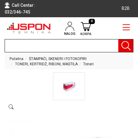
Call Centar:
B2B
032/346-745
0
NALOG
KORPA
RAČUNARI
BELA
TEHNIKA
Početna
ŠTAMPAČI, SKENERI I FOTOKOPIRI
TONERI, KERTRIDŽ, RIBONI, MASTILA
Toneri
KLIME I
DODATNA
OPREMA
TV,
AUDIO,
VIDEO
LAPTOP I
TABLET
RAČUNARI