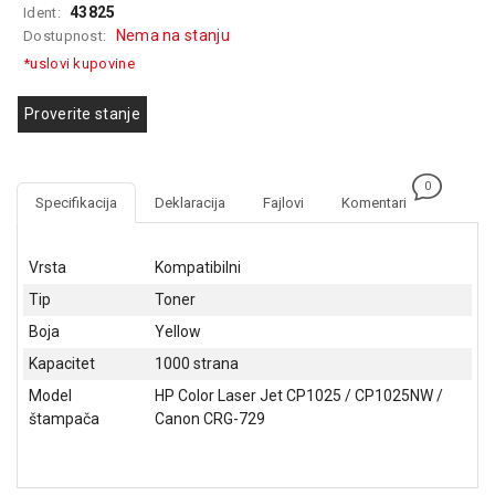
43825
Ident:
GAMING
Nema na stanju
Dostupnost:
EELEKTRO
*uslovi kupovine
ZAŠTITA
Proverite stanje
SOLARNI
SISTEMI
0
MREŽNA
Specifikacija
Deklaracija
Fajlovi
Komentari
OPREMA
ŠTAMPAČI,
Vrsta
Kompatibilni
SKENERI I
Tip
Toner
FOTOKOPIRI
Boja
Yellow
FOTOAPARATI
Kapacitet
1000 strana
I KAMERE
Model
HP Color Laser Jet CP1025 / CP1025NW /
GPS
štampača
Canon CRG-729
NAVIGACIJE
VIDEO