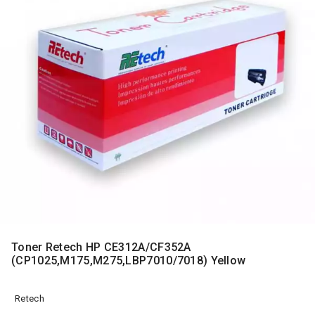
MONITORI
I
DODATNA
OPREMA
MOBILNI I
FIKSNI
TELEFONI
MALI
KUĆNI
APARATI
NEGA
LICA I
TELA
RAČUNARSKE
Toner Retech HP CE312A/CF352A
KOMPONENTE
(CP1025,M175,M275,LBP7010/7018) Yellow
RAČUNARSKE
PERIFERIJE
Retech