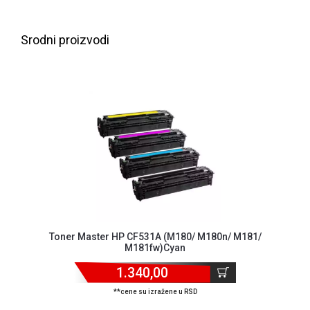
NADZOR I
SIGURNOSNA
OPREMA
Srodni proizvodi
SOFTWARE
KABLOVI I
ADAPTERI
KANCELARIJSKI
MATERIJAL
SVE
ZA
KUĆU
ŠKOLSKI
Toner Master HP CF531A (M180/ M180n/ M181/
PRIBOR
M181fw)Cyan
BICIKLE
1.340,00
I
**cene su izražene u RSD
FITNES