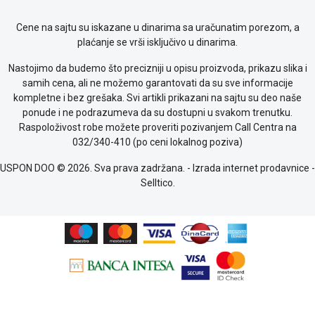
kolačićima
Provera
Cene na sajtu su iskazane u dinarima sa uračunatim porezom, a
garancije
plaćanje se vrši isključivo u dinarima.
OUTLET
Kontakt
Nastojimo da budemo što precizniji u opisu proizvoda, prikazu slika i
WEB
samih cena, ali ne možemo garantovati da su sve informacije
KREDIT
kompletne i bez grešaka. Svi artikli prikazani na sajtu su deo naše
ponude i ne podrazumeva da su dostupni u svakom trenutku.
Raspoloživost robe možete proveriti pozivanjem Call Centra na
032/340-410 (po ceni lokalnog poziva)
USPON DOO © 2026. Sva prava zadržana. -
Izrada internet prodavnice
-
Selltico.