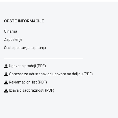
ALAT I
BAŠTA
OPŠTE INFORMACIJE
OUTLET
O nama
KRIPTO
Zaposlenje
IGRAČKE
Često postavljana pitanja
Ugovor o prodaji (PDF)
Obrazac za odustanak od ugovora na daljinu (PDF)
Reklamacioni list (PDF)
Izjava o saobraznosti (PDF)