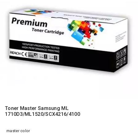
MONITORI
I
DODATNA
OPREMA
MOBILNI I
FIKSNI
TELEFONI
MALI
KUĆNI
APARATI
NEGA
LICA I
TELA
RAČUNARSKE
Toner Master Samsung ML
KOMPONENTE
1710D3/ML1520/SCX4216/4100
RAČUNARSKE
PERIFERIJE
master color