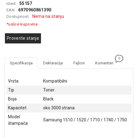
55157
Ident:
GAMING
6970960861390
EAN:
Nema na stanju
Dostupnost:
EELEKTRO
ZAŠTITA
*uslovi kupovine
SOLARNI
Proverite stanje
SISTEMI
MREŽNA
0
OPREMA
Specifikacija
Deklaracija
Fajlovi
Komentari
ŠTAMPAČI,
SKENERI I
Vrsta
Kompatibilni
FOTOKOPIRI
Tip
Toner
FOTOAPARATI
Boja
Black
I KAMERE
Kapacitet
oko 3000 strana
GPS
Model
Samsung 1510 / 1520 / 1710 / 1740 / 1750
NAVIGACIJE
štampača
VIDEO