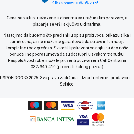
kolačićima
Provera
garancije
Cene na sajtu su iskazane u dinarima sa uračunatim porezom, a
OUTLET
plaćanje se vrši isključivo u dinarima.
Kontakt
Nastojimo da budemo što precizniji u opisu proizvoda, prikazu slika i
WEB
samih cena, ali ne možemo garantovati da su sve informacije
KREDIT
kompletne i bez grešaka. Svi artikli prikazani na sajtu su deo naše
ponude i ne podrazumeva da su dostupni u svakom trenutku.
Raspoloživost robe možete proveriti pozivanjem Call Centra na
032/340-410 (po ceni lokalnog poziva)
USPON DOO © 2026. Sva prava zadržana. -
Izrada internet prodavnice
-
Selltico.