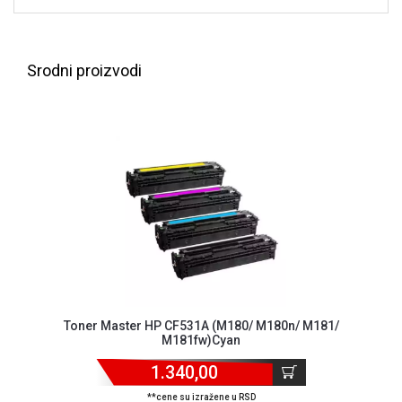
NADZOR I
SIGURNOSNA
OPREMA
Srodni proizvodi
SOFTWARE
KABLOVI I
ADAPTERI
KANCELARIJSKI
MATERIJAL
SVE
ZA
KUĆU
ŠKOLSKI
PRIBOR
Toner Master HP CF531A (M180/ M180n/ M181/
M181fw)Cyan
BICIKLE
I
1.340,00
FITNES
**cene su izražene u RSD