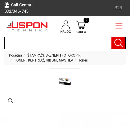
Call Centar:
B2B
032/346-745
0
NALOG
KORPA
RAČUNARI
BELA
TEHNIKA
Početna
ŠTAMPAČI, SKENERI I FOTOKOPIRI
TONERI, KERTRIDŽ, RIBONI, MASTILA
Toneri
KLIME I
DODATNA
OPREMA
TV,
AUDIO,
VIDEO
LAPTOP I
TABLET
RAČUNARI