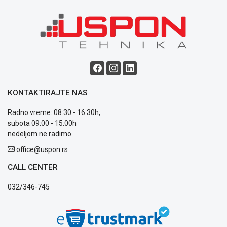
Blog
Način
plaćanja
Isporuka
Podrška
KONTAKTIRAJTE NAS
Opšti
uslovi
Radno vreme: 08:30 - 16:30h,
poslovanja
subota 09:00 - 15:00h
Saobraznost
nedeljom ne radimo
i
office@uspon.rs
reklamacije
Usluge
CALL CENTER
prijava
kvara
032/346-745
Politika
privatnosti
Politika
o