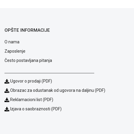
ALAT I
BAŠTA
OUTLET
OPŠTE INFORMACIJE
KRIPTO
O nama
IGRAČKE
Zaposlenje
Često postavljana pitanja
Ugovor o prodaji (PDF)
Obrazac za odustanak od ugovora na daljinu (PDF)
Reklamacioni list (PDF)
Izjava o saobraznosti (PDF)