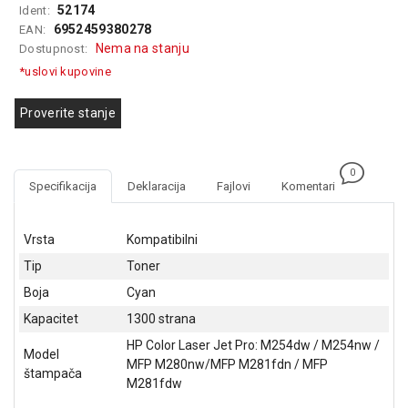
52174
Ident:
GAMING
6952459380278
EAN:
Nema na stanju
Dostupnost:
EELEKTRO
ZAŠTITA
*uslovi kupovine
SOLARNI
Proverite stanje
SISTEMI
MREŽNA
0
OPREMA
Specifikacija
Deklaracija
Fajlovi
Komentari
ŠTAMPAČI,
SKENERI I
Vrsta
Kompatibilni
FOTOKOPIRI
Tip
Toner
FOTOAPARATI
Boja
Cyan
I KAMERE
Kapacitet
1300 strana
GPS
HP Color Laser Jet Pro: M254dw / M254nw /
Model
NAVIGACIJE
MFP M280nw/MFP M281fdn / MFP
štampača
M281fdw
VIDEO