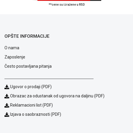
**cene su izražene u RSD
ALAT I
BAŠTA
OUTLET
KRIPTO
OPŠTE INFORMACIJE
IGRAČKE
O nama
Zaposlenje
Često postavljana pitanja
Ugovor o prodaji (PDF)
Obrazac za odustanak od ugovora na daljinu (PDF)
Reklamacioni list (PDF)
Izjava o saobraznosti (PDF)