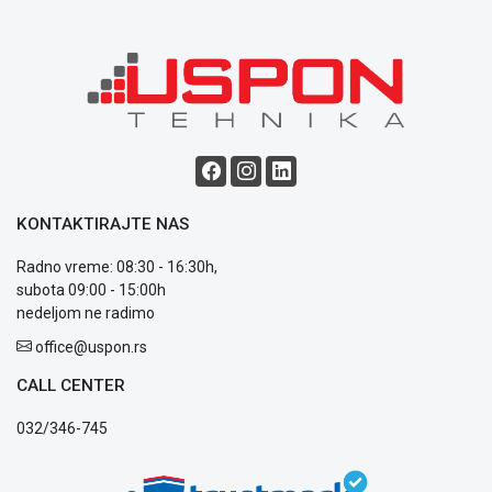
Blog
Način
plaćanja
Isporuka
Podrška
KONTAKTIRAJTE NAS
Opšti
uslovi
Radno vreme: 08:30 - 16:30h,
poslovanja
subota 09:00 - 15:00h
Saobraznost
nedeljom ne radimo
i
reklamacije
office@uspon.rs
Usluge
CALL CENTER
prijava
kvara
032/346-745
Politika
privatnosti
Politika