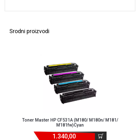
NADZOR I
SIGURNOSNA
OPREMA
SOFTWARE
Srodni proizvodi
KABLOVI I
ADAPTERI
KANCELARIJSKI
MATERIJAL
SVE
ZA
KUĆU
ŠKOLSKI
PRIBOR
Toner Master HP CF531A (M180/ M180n/ M181/
BICIKLE
M181fw)Cyan
I
FITNES
1.340,00