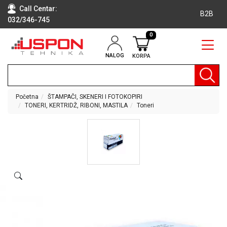
Call Centar:
B2B
032/346-745
0
NALOG
KORPA
RAČUNARI
BELA
TEHNIKA
Početna
ŠTAMPAČI, SKENERI I FOTOKOPIRI
TONERI, KERTRIDŽ, RIBONI, MASTILA
Toneri
KLIME I
DODATNA
OPREMA
TV,
AUDIO,
VIDEO
LAPTOP I
TABLET
RAČUNARI