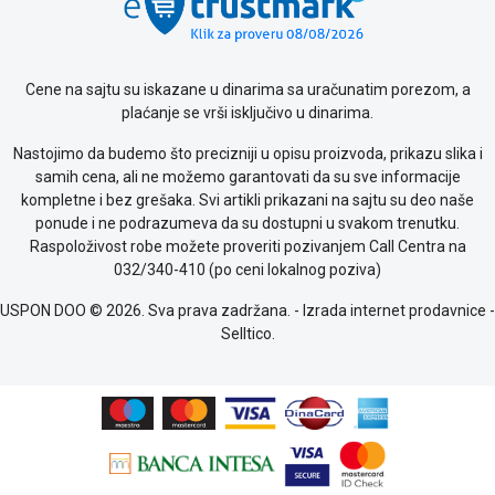
o
kolačićima
Provera
garancije
Cene na sajtu su iskazane u dinarima sa uračunatim porezom, a
OUTLET
plaćanje se vrši isključivo u dinarima.
Kontakt
WEB
Nastojimo da budemo što precizniji u opisu proizvoda, prikazu slika i
KREDIT
samih cena, ali ne možemo garantovati da su sve informacije
kompletne i bez grešaka. Svi artikli prikazani na sajtu su deo naše
ponude i ne podrazumeva da su dostupni u svakom trenutku.
Raspoloživost robe možete proveriti pozivanjem Call Centra na
032/340-410 (po ceni lokalnog poziva)
USPON DOO © 2026. Sva prava zadržana. -
Izrada internet prodavnice
-
Selltico.