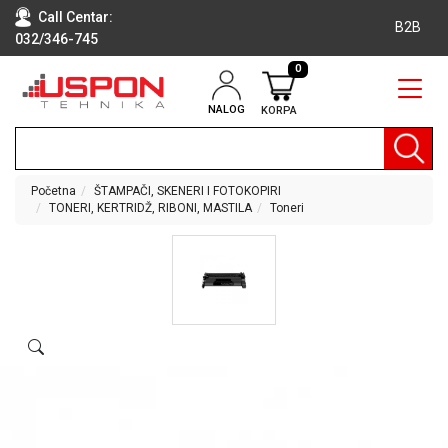
Call Centar:
B2B
032/346-745
0
NALOG
KORPA
RAČUNARI
BELA
TEHNIKA
Početna
ŠTAMPAČI, SKENERI I FOTOKOPIRI
TONERI, KERTRIDŽ, RIBONI, MASTILA
Toneri
KLIME I
DODATNA
OPREMA
TV,
AUDIO,
VIDEO
LAPTOP I
TABLET
RAČUNARI