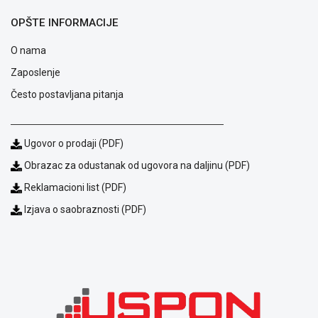
ALAT I
OPŠTE INFORMACIJE
BAŠTA
O nama
OUTLET
Zaposlenje
KRIPTO
Često postavljana pitanja
IGRAČKE
Ugovor o prodaji (PDF)
Obrazac za odustanak od ugovora na daljinu (PDF)
Reklamacioni list (PDF)
Izjava o saobraznosti (PDF)