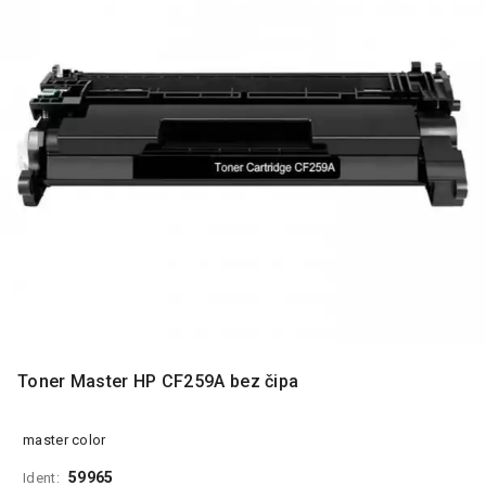
MONITORI
I
DODATNA
OPREMA
MOBILNI I
FIKSNI
TELEFONI
MALI
KUĆNI
APARATI
NEGA
LICA I
TELA
RAČUNARSKE
Toner Master HP CF259A bez čipa
KOMPONENTE
RAČUNARSKE
master color
PERIFERIJE
59965
Ident: