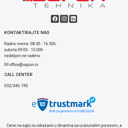
Blog
Način
plaćanja
KONTAKTIRAJTE NAS
Isporuka
Podrška
Radno vreme: 08:30 - 16:30h,
Opšti
subota 09:00 - 15:00h
uslovi
nedeljom ne radimo
poslovanja
Saobraznost
office@uspon.rs
i
CALL CENTER
reklamacije
Usluge
032/346-745
prijava
kvara
Politika
privatnosti
Politika
o
kolačićima
Cene na sajtu su iskazane u dinarima sa uračunatim porezom, a