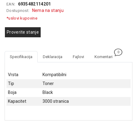
6935482114201
EAN:
GAMING
Nema na stanju
Dostupnost:
EELEKTRO
*uslovi kupovine
ZAŠTITA
Proverite stanje
SOLARNI
SISTEMI
0
MREŽNA
Specifikacija
Deklaracija
Fajlovi
Komentari
OPREMA
ŠTAMPAČI,
Vrsta
Kompatibilni
SKENERI I
Tip
Toner
FOTOKOPIRI
Boja
Black
FOTOAPARATI
Kapacitet
3000 stranica
I KAMERE
GPS
NAVIGACIJE
VIDEO