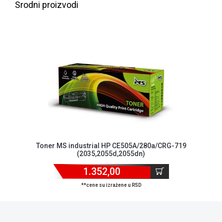
Srodni proizvodi
NADZOR I
SIGURNOSNA
OPREMA
SOFTWARE
KABLOVI I
ADAPTERI
KANCELARIJSKI
MATERIJAL
SVE
ZA
KUĆU
Toner MS industrial HP CE505A/280a/CRG-719
(2035,2055d,2055dn)
ŠKOLSKI
1.352,00
PRIBOR
**cene su izražene u RSD
BICIKLE
I
FITNES