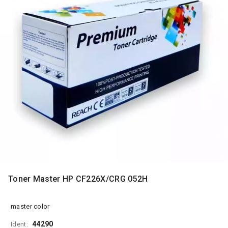
MONITORI
I
DODATNA
OPREMA
MOBILNI I
FIKSNI
TELEFONI
MALI
KUĆNI
APARATI
NEGA
LICA I
TELA
RAČUNARSKE
Toner Master HP CF226X/CRG 052H
KOMPONENTE
RAČUNARSKE
master color
PERIFERIJE
44290
Ident: