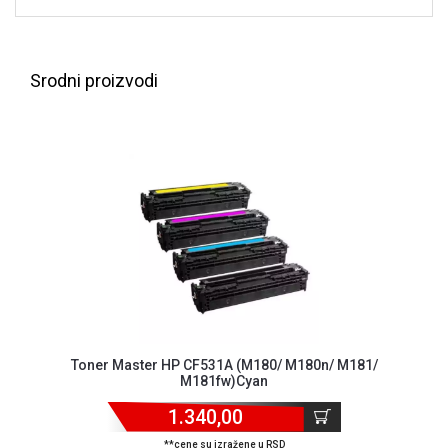
NADZOR I
SIGURNOSNA
OPREMA
Srodni proizvodi
SOFTWARE
KABLOVI I
ADAPTERI
KANCELARIJSKI
MATERIJAL
SVE
ZA
KUĆU
ŠKOLSKI
PRIBOR
Toner Master HP CF531A (M180/ M180n/ M181/
M181fw)Cyan
BICIKLE
I
1.340,00
FITNES
**cene su izražene u RSD