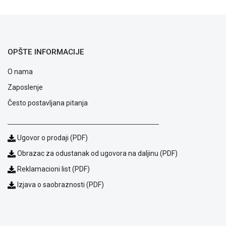
ALAT I
BAŠTA
OUTLET
OPŠTE INFORMACIJE
KRIPTO
O nama
IGRAČKE
Zaposlenje
Često postavljana pitanja
Ugovor o prodaji (PDF)
Obrazac za odustanak od ugovora na daljinu (PDF)
Reklamacioni list (PDF)
Izjava o saobraznosti (PDF)