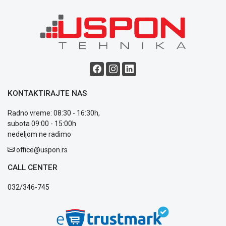
Blog
Način
plaćanja
Isporuka
Podrška
KONTAKTIRAJTE NAS
Opšti
uslovi
Radno vreme: 08:30 - 16:30h,
poslovanja
subota 09:00 - 15:00h
Saobraznost
nedeljom ne radimo
i
office@uspon.rs
reklamacije
Usluge
CALL CENTER
prijava
kvara
032/346-745
Politika
privatnosti
Politika
o