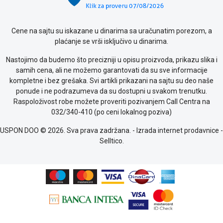
kolačićima
Provera
garancije
Cene na sajtu su iskazane u dinarima sa uračunatim porezom, a
OUTLET
plaćanje se vrši isključivo u dinarima.
Kontakt
Nastojimo da budemo što precizniji u opisu proizvoda, prikazu slika i
WEB
samih cena, ali ne možemo garantovati da su sve informacije
KREDIT
kompletne i bez grešaka. Svi artikli prikazani na sajtu su deo naše
ponude i ne podrazumeva da su dostupni u svakom trenutku.
Raspoloživost robe možete proveriti pozivanjem Call Centra na
032/340-410 (po ceni lokalnog poziva)
USPON DOO © 2026. Sva prava zadržana. -
Izrada internet prodavnice
-
Selltico.