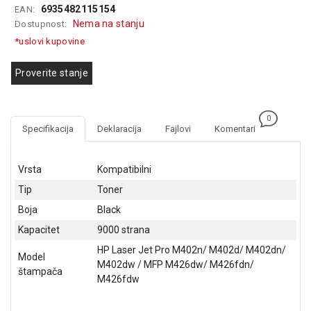
6935482115154
EAN:
GAMING
Nema na stanju
Dostupnost:
EELEKTRO
*uslovi kupovine
ZAŠTITA
Proverite stanje
SOLARNI
SISTEMI
0
MREŽNA
Specifikacija
Deklaracija
Fajlovi
Komentari
OPREMA
ŠTAMPAČI,
Vrsta
Kompatibilni
SKENERI I
Tip
Toner
FOTOKOPIRI
Boja
Black
FOTOAPARATI
Kapacitet
9000 strana
I KAMERE
HP Laser Jet Pro M402n/ M402d/ M402dn/
Model
GPS
M402dw / MFP M426dw/ M426fdn/
štampača
NAVIGACIJE
M426fdw
VIDEO