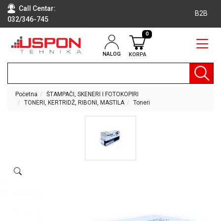
Call Centar:
B2B
032/346-745
0
NALOG
KORPA
RAČUNARI
BELA
TEHNIKA
Početna
ŠTAMPAČI, SKENERI I FOTOKOPIRI
TONERI, KERTRIDŽ, RIBONI, MASTILA
Toneri
KLIME I
DODATNA
OPREMA
TV,
AUDIO,
VIDEO
LAPTOP I
TABLET
RAČUNARI