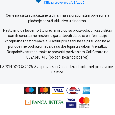
kolačićima
Provera
garancije
Cene na sajtu su iskazane u dinarima sa uračunatim porezom, a
OUTLET
plaćanje se vrši isključivo u dinarima.
Kontakt
Nastojimo da budemo što precizniji u opisu proizvoda, prikazu slika i
WEB
samih cena, ali ne možemo garantovati da su sve informacije
KREDIT
kompletne i bez grešaka. Svi artikli prikazani na sajtu su deo naše
ponude i ne podrazumeva da su dostupni u svakom trenutku.
Raspoloživost robe možete proveriti pozivanjem Call Centra na
032/340-410 (po ceni lokalnog poziva)
USPON DOO © 2026. Sva prava zadržana. -
Izrada internet prodavnice
-
Selltico.