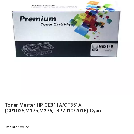
MONITORI
I
DODATNA
OPREMA
MOBILNI I
FIKSNI
TELEFONI
MALI
KUĆNI
APARATI
NEGA
LICA I
TELA
RAČUNARSKE
Toner Master HP CE311A/CF351A
KOMPONENTE
(CP1025,M175,M275,LBP7010/7018) Cyan
RAČUNARSKE
PERIFERIJE
master color