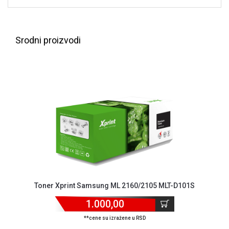
NADZOR I
SIGURNOSNA
OPREMA
Srodni proizvodi
SOFTWARE
KABLOVI I
ADAPTERI
KANCELARIJSKI
MATERIJAL
SVE
ZA
KUĆU
ŠKOLSKI
PRIBOR
Toner Xprint Samsung ML 2160/2105 MLT-D101S
BICIKLE
1.000,00
I
FITNES
**cene su izražene u RSD