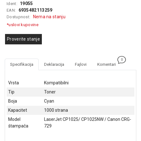
19055
Ident:
GAMING
6935482113259
EAN:
Nema na stanju
Dostupnost:
EELEKTRO
ZAŠTITA
*uslovi kupovine
SOLARNI
Proverite stanje
SISTEMI
MREŽNA
0
OPREMA
Specifikacija
Deklaracija
Fajlovi
Komentari
ŠTAMPAČI,
SKENERI I
Vrsta
Kompatibilni
FOTOKOPIRI
Tip
Toner
FOTOAPARATI
Boja
Cyan
I KAMERE
Kapacitet
1000 strana
GPS
Model
LaserJet CP1025/ CP1025NW / Canon CRG-
NAVIGACIJE
štampača
729
VIDEO