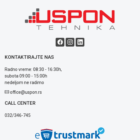
Blog
Način
plaćanja
Isporuka
Podrška
KONTAKTIRAJTE NAS
Opšti
uslovi
Radno vreme: 08:30 - 16:30h,
poslovanja
subota 09:00 - 15:00h
Saobraznost
nedeljom ne radimo
i
office@uspon.rs
reklamacije
Usluge
CALL CENTER
prijava
kvara
032/346-745
Politika
privatnosti
Politika
o