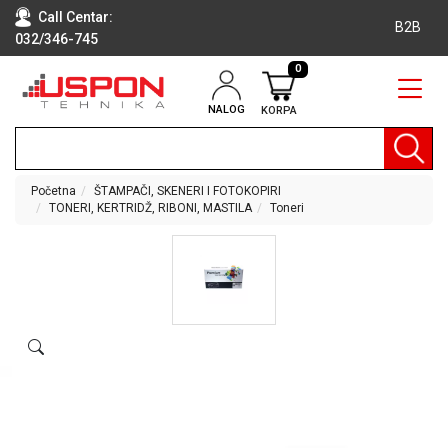
Call Centar:
B2B
032/346-745
0
NALOG
KORPA
RAČUNARI
BELA
TEHNIKA
Početna
ŠTAMPAČI, SKENERI I FOTOKOPIRI
TONERI, KERTRIDŽ, RIBONI, MASTILA
Toneri
KLIME I
DODATNA
OPREMA
TV,
AUDIO,
VIDEO
LAPTOP I
TABLET
RAČUNARI