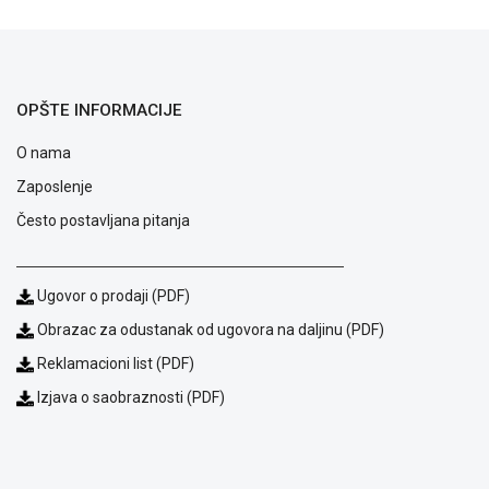
ALAT I
BAŠTA
OUTLET
OPŠTE INFORMACIJE
KRIPTO
O nama
IGRAČKE
Zaposlenje
Često postavljana pitanja
Ugovor o prodaji (PDF)
Obrazac za odustanak od ugovora na daljinu (PDF)
Reklamacioni list (PDF)
Izjava o saobraznosti (PDF)