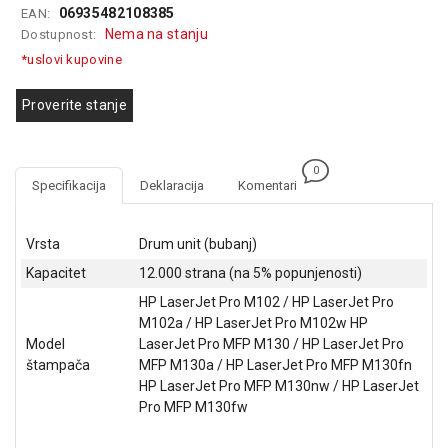
06935482108385
EAN:
GAMING
Nema na stanju
Dostupnost:
EELEKTRO
*uslovi kupovine
ZAŠTITA
Proverite stanje
SOLARNI
SISTEMI
0
MREŽNA
Specifikacija
Deklaracija
Komentari
OPREMA
ŠTAMPAČI,
Vrsta
Drum unit (bubanj)
SKENERI I
Kapacitet
12.000 strana (na 5% popunjenosti)
FOTOKOPIRI
HP LaserJet Pro M102 / HP LaserJet Pro
FOTOAPARATI
M102a / HP LaserJet Pro M102w HP
I KAMERE
Model
LaserJet Pro MFP M130 / HP LaserJet Pro
štampača
MFP M130a / HP LaserJet Pro MFP M130fn
GPS
HP LaserJet Pro MFP M130nw / HP LaserJet
NAVIGACIJE
Pro MFP M130fw
VIDEO