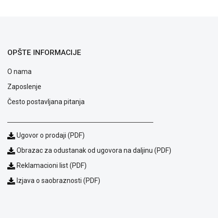
ALAT I
BAŠTA
OUTLET
OPŠTE INFORMACIJE
KRIPTO
O nama
IGRAČKE
Zaposlenje
Često postavljana pitanja
Ugovor o prodaji (PDF)
Obrazac za odustanak od ugovora na daljinu (PDF)
Reklamacioni list (PDF)
Izjava o saobraznosti (PDF)