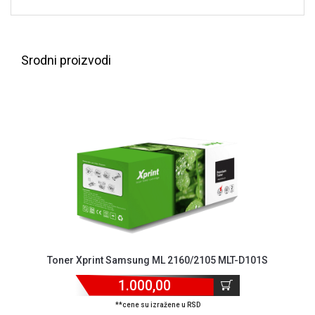
NADZOR I
SIGURNOSNA
OPREMA
Srodni proizvodi
SOFTWARE
KABLOVI I
ADAPTERI
KANCELARIJSKI
MATERIJAL
SVE
ZA
KUĆU
ŠKOLSKI
PRIBOR
Toner Xprint Samsung ML 2160/2105 MLT-D101S
BICIKLE
1.000,00
I
FITNES
**cene su izražene u RSD