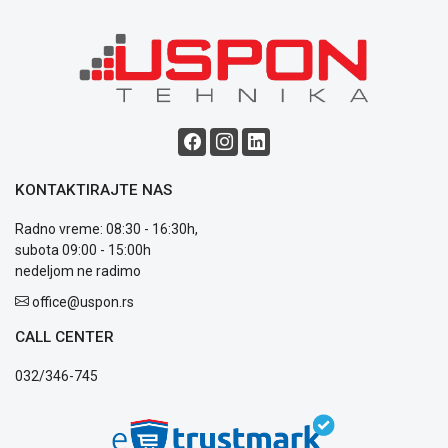
Blog
Način
plaćanja
Isporuka
Podrška
KONTAKTIRAJTE NAS
Opšti
uslovi
Radno vreme: 08:30 - 16:30h,
poslovanja
subota 09:00 - 15:00h
Saobraznost
nedeljom ne radimo
i
reklamacije
office@uspon.rs
Usluge
CALL CENTER
prijava
kvara
032/346-745
Politika
privatnosti
Politika