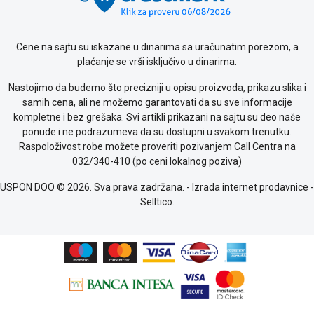
o
kolačićima
Provera
garancije
Cene na sajtu su iskazane u dinarima sa uračunatim porezom, a
OUTLET
plaćanje se vrši isključivo u dinarima.
Kontakt
Nastojimo da budemo što precizniji u opisu proizvoda, prikazu slika i
WEB
samih cena, ali ne možemo garantovati da su sve informacije
KREDIT
kompletne i bez grešaka. Svi artikli prikazani na sajtu su deo naše
ponude i ne podrazumeva da su dostupni u svakom trenutku.
Raspoloživost robe možete proveriti pozivanjem Call Centra na
032/340-410 (po ceni lokalnog poziva)
USPON DOO © 2026. Sva prava zadržana. -
Izrada internet prodavnice
-
Selltico.