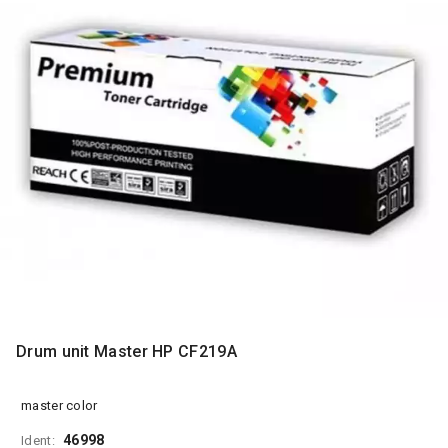
MONITORI
I
DODATNA
OPREMA
MOBILNI I
FIKSNI
TELEFONI
MALI
KUĆNI
APARATI
NEGA
LICA I
TELA
RAČUNARSKE
Drum unit Master HP CF219A
KOMPONENTE
RAČUNARSKE
master color
PERIFERIJE
46998
Ident: