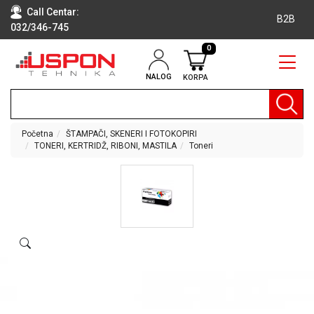
Call Centar:
B2B
032/346-745
0
NALOG
KORPA
RAČUNARI
BELA
TEHNIKA
Početna
ŠTAMPAČI, SKENERI I FOTOKOPIRI
TONERI, KERTRIDŽ, RIBONI, MASTILA
Toneri
KLIME I
DODATNA
OPREMA
TV,
AUDIO,
VIDEO
LAPTOP I
TABLET
RAČUNARI