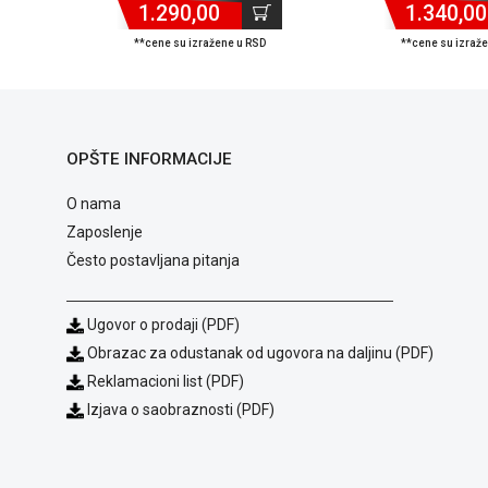
1.290,00
1.340,00
**cene su izražene u RSD
**cene su izraž
OPŠTE INFORMACIJE
O nama
Zaposlenje
Često postavljana pitanja
Ugovor o prodaji (PDF)
Obrazac za odustanak od ugovora na daljinu (PDF)
Reklamacioni list (PDF)
Izjava o saobraznosti (PDF)