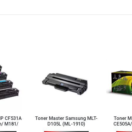
HP CF531A
Toner Master Samsung MLT-
Toner MS
n/ M181/
D105L (ML-1910)
CE505A/
Cyan
(2035,