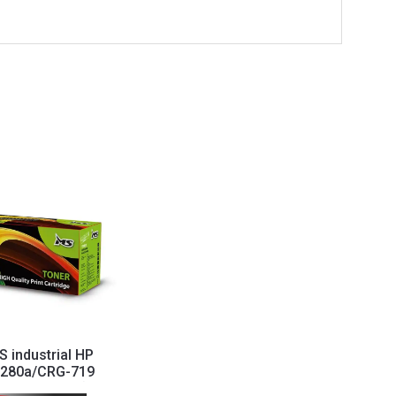
 industrial HP
280a/CRG-719
2055d,2055dn)