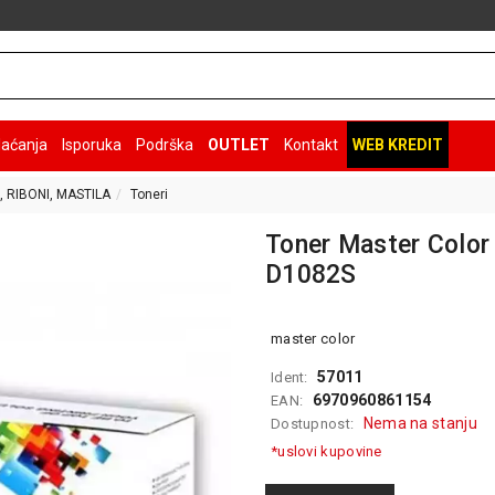
laćanja
Isporuka
Podrška
OUTLET
Kontakt
WEB KREDIT
, RIBONI, MASTILA
Toneri
Toner Master Colo
D1082S
master color
57011
Ident:
6970960861154
EAN:
Nema na stanju
Dostupnost:
*uslovi kupovine