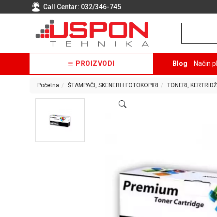
Call Centar:
032/346-745
PROIZVODI
Blog
Način p
Početna
ŠTAMPAČI, SKENERI I FOTOKOPIRI
TONERI, KERTRIDŽ