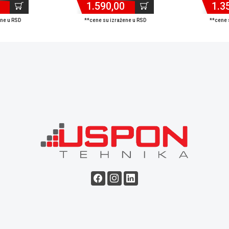
1.590,00
1.3
ene u RSD
**cene su izražene u RSD
**cene 