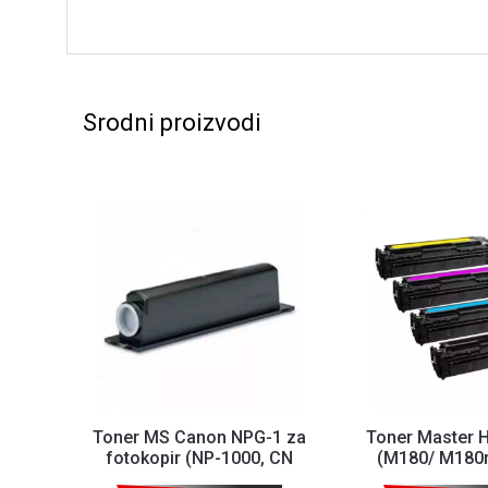
Srodni proizvodi
Toner MS Canon NPG-1 za
Toner Master 
fotokopir (NP-1000, CN
(M180/ M180
1215/1550/6020/6216/...
M181fw)