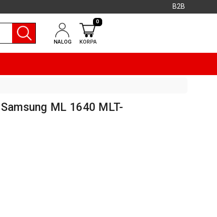
B2B
0
NALOG
KORPA
r Samsung ML 1640 MLT-