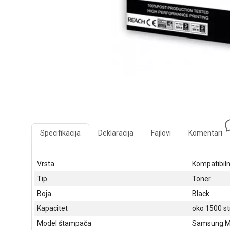
Specifikacija
Deklaracija
Fajlovi
Komentari
Vrsta
Kompatibiln
Tip
Toner
Boja
Black
Kapacitet
oko 1500 s
Model štampača
Samsung:ML