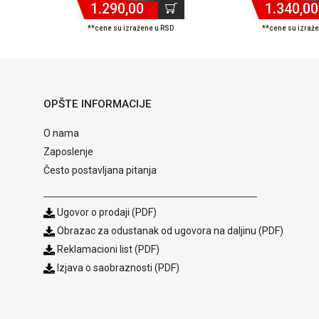
1.290,00
1.340,00
**cene su izražene u RSD
**cene su izraž
OPŠTE INFORMACIJE
O nama
Zaposlenje
Često postavljana pitanja
Ugovor o prodaji (PDF)
Obrazac za odustanak od ugovora na daljinu (PDF)
Reklamacioni list (PDF)
Izjava o saobraznosti (PDF)