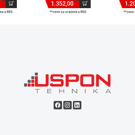
1.352,00
1.2
ene u RSD
**cene su izražene u RSD
**cene 