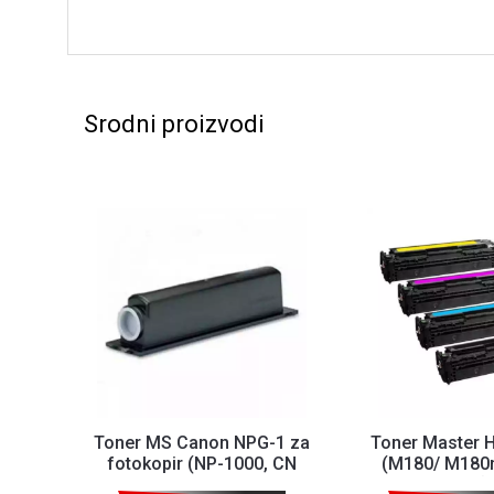
Srodni proizvodi
Toner MS Canon NPG-1 za
Toner Master 
fotokopir (NP-1000, CN
(M180/ M180
1215/1550/6020/6216/...
M181fw)