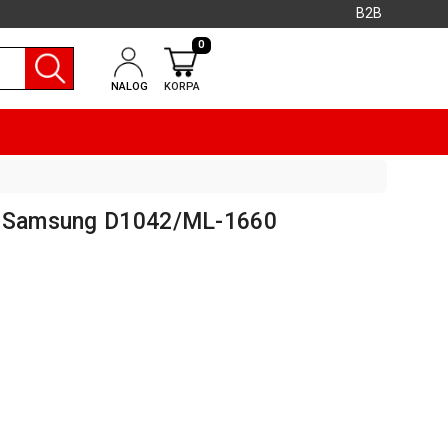
B2B
0
NALOG
KORPA
r Samsung D1042/ML-1660