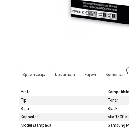
Specifikacija
Deklaracija
Fajlovi
Komentari
Vrsta
Kompatibiln
Tip
Toner
Boja
Black
Kapacitet
oko 1500 s
Model štampača
Samsung ML