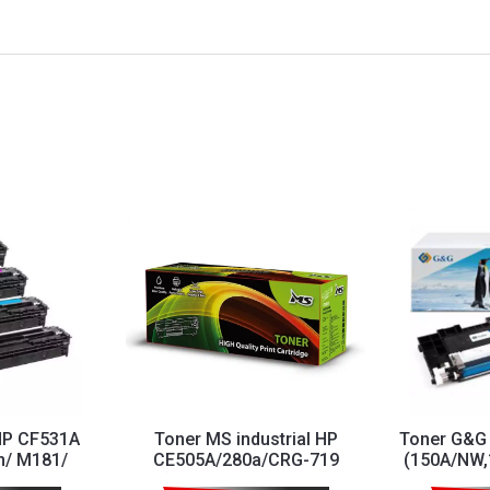
HP CF531A
Toner MS industrial HP
Toner G&G
n/ M181/
CE505A/280a/CRG-719
(150A/NW
Cyan
(2035,2055d,2055dn)
cya