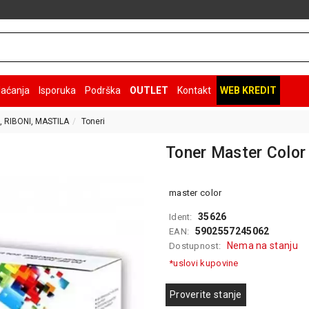
laćanja
Isporuka
Podrška
OUTLET
Kontakt
WEB KREDIT
, RIBONI, MASTILA
Toneri
Toner Master Colo
master color
35626
Ident:
5902557245062
EAN:
Nema na stanju
Dostupnost:
*uslovi kupovine
Proverite stanje