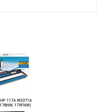
 HP 117A W2071A
,178NW, 179FNW)
n sa čipom