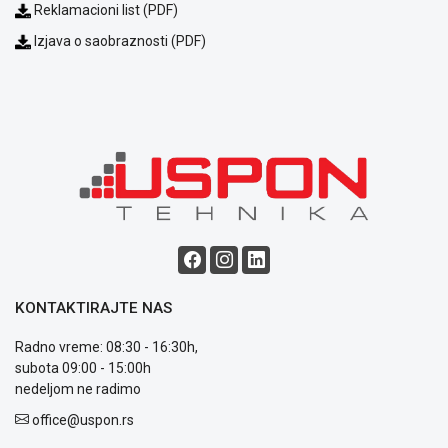
Reklamacioni list (PDF)
Izjava o saobraznosti (PDF)
Blog
Način
plaćanja
Isporuka
Podrška
Opšti
uslovi
poslovanja
Saobraznost
i
KONTAKTIRAJTE NAS
reklamacije
Usluge
Radno vreme: 08:30 - 16:30h,
prijava
subota 09:00 - 15:00h
kvara
nedeljom ne radimo
Politika
office@uspon.rs
privatnosti