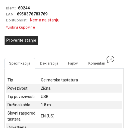
GAMING
60244
Ident:
6950376783769
EAN:
EELEKTRO
Nema na stanju
Dostupnost:
ZAŠTITA
*uslovi kupovine
SOLARNI
SISTEMI
Proverite stanje
MREŽNA
OPREMA
0
Specifikacija
Deklaracija
Fajlovi
Komentari
ŠTAMPAČI,
SKENERI I
FOTOKOPIRI
Tip
Gejmerska tastatura
Povezivost
Žična
FOTOAPARATI
I KAMERE
Tip povezivosti
USB
Dužina kabla
1.8 m
GPS
Slovni raspored
NAVIGACIJE
EN (US)
tastera
VIDEO
Osvetljena