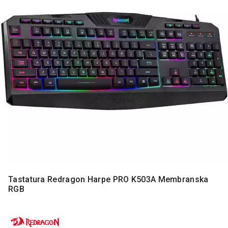
MONITORI
I
DODATNA
OPREMA
MOBILNI I
FIKSNI
TELEFONI
MALI
KUĆNI
APARATI
NEGA
LICA I
TELA
RAČUNARSKE
Tastatura Redragon Harpe PRO K503A Membranska
KOMPONENTE
RGB
RAČUNARSKE
PERIFERIJE