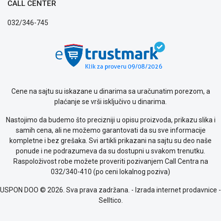
Politika
CALL CENTER
o
kolačićima
032/346-745
Provera
garancije
OUTLET
Kontakt
WEB
KREDIT
Cene na sajtu su iskazane u dinarima sa uračunatim porezom, a
plaćanje se vrši isključivo u dinarima.
Nastojimo da budemo što precizniji u opisu proizvoda, prikazu slika i
samih cena, ali ne možemo garantovati da su sve informacije
kompletne i bez grešaka. Svi artikli prikazani na sajtu su deo naše
ponude i ne podrazumeva da su dostupni u svakom trenutku.
Raspoloživost robe možete proveriti pozivanjem Call Centra na
032/340-410 (po ceni lokalnog poziva)
USPON DOO © 2026. Sva prava zadržana. -
Izrada internet prodavnice
-
Selltico.