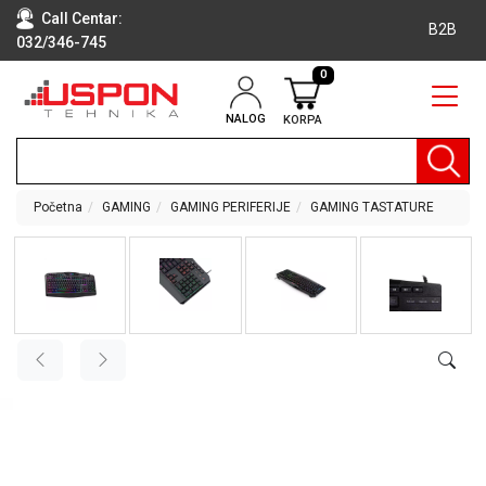
Call Centar:
B2B
032/346-745
0
NALOG
KORPA
RAČUNARI
BELA
TEHNIKA
Početna
GAMING
GAMING PERIFERIJE
GAMING TASTATURE
KLIME I
DODATNA
OPREMA
TV,
AUDIO,
VIDEO
LAPTOP I
TABLET
RAČUNARI