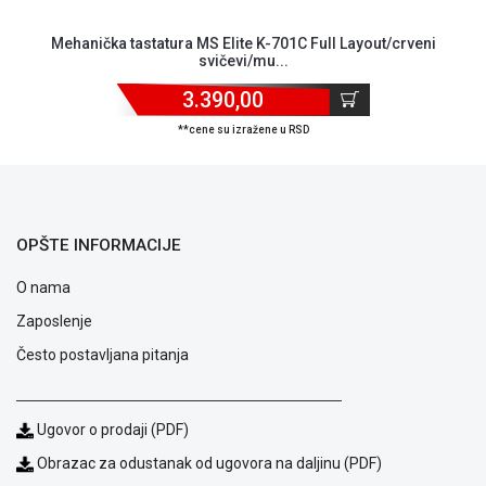
ALAT I
Mehanička tastatura MS Elite K-701C Full Layout/crveni
BAŠTA
svičevi/mu...
OUTLET
3.390,00
KRIPTO
**cene su izražene u RSD
IGRAČKE
OPŠTE INFORMACIJE
O nama
Zaposlenje
Često postavljana pitanja
Ugovor o prodaji (PDF)
Obrazac za odustanak od ugovora na daljinu (PDF)