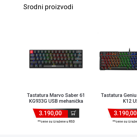
Srodni proizvodi
Tastatura Marvo Saber 61
Tastatura Geniu
KG933G USB mehanička
K12 U
3.190,00
3.190,00
**cene su izražene u RSD
**cene su izraž