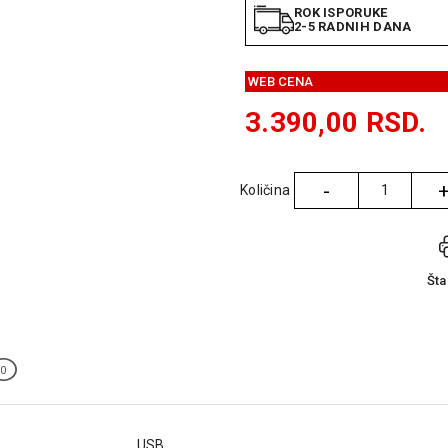
ROK ISPORUKE
2-5 RADNIH DANA
WEB CENA
3.390,00
RSD.
-
Količina
Količina
Št
0
USB