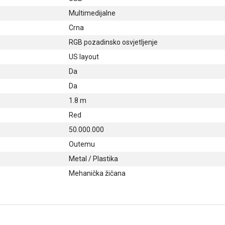
Multimedijalne
Crna
RGB pozadinsko osvjetljenje
US layout
Da
Da
1.8 m
Red
50.000.000
Outemu
Metal / Plastika
Mehanička žičana