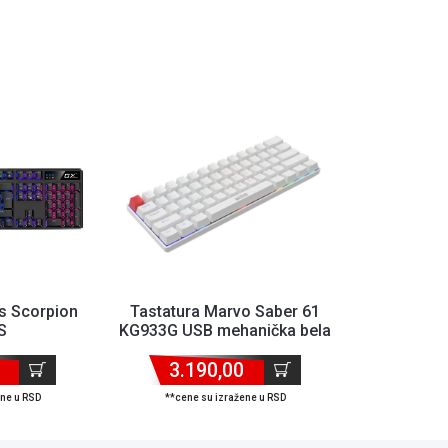
s Scorpion
Tastatura Marvo Saber 61
S
KG933G USB mehanička bela
3.190,00
ene u RSD
**cene su izražene u RSD