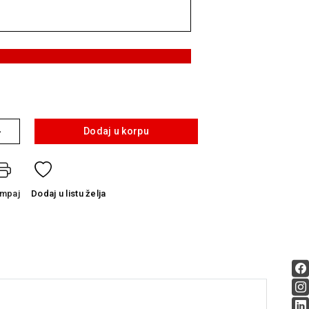
+
Dodaj u korpu
ampaj
Dodaj
u listu želja