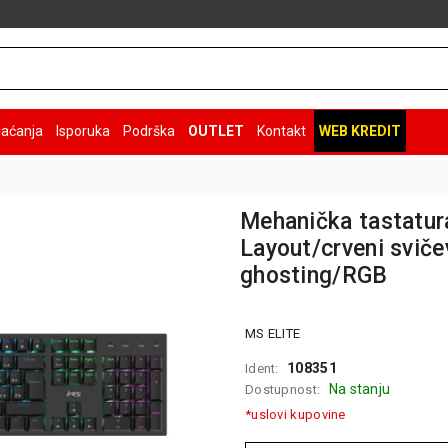
laćanja
Isporuka
Podrška
OUTLET
Kontakt
WEB KREDIT
Mehanička tastatur
Layout/crveni sviče
ghosting/RGB
MS ELITE
108351
Ident:
Na stanju
Dostupnost:
*uslovi kupovine