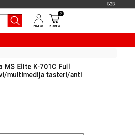
B2B
0
NALOG
KORPA
a MS Elite K-701C Full
vi/multimedija tasteri/anti