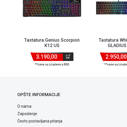
Tastatura Genius Scorpion
Tastatura Whi
K12 US
GLADIUS 
Layout/Membran
3.190,00
2.950,00
**cene su izražene u RSD
**cene su izraž
OPŠTE INFORMACIJE
O nama
Zaposlenje
Često postavljana pitanja