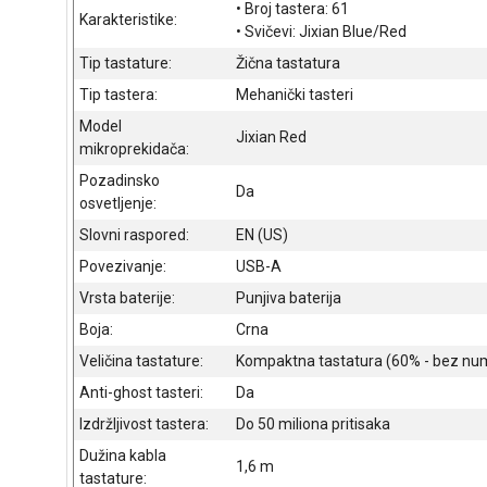
• Broj tastera: 61
Karakteristike:
• Svičevi: Jixian Blue/Red
Tip tastature:
Žična tastatura
Tip tastera:
Mehanički tasteri
Model
Jixian Red
mikroprekidača:
Pozadinsko
Da
osvetljenje:
Slovni raspored:
EN (US)
Povezivanje:
USB-A
Vrsta baterije:
Punjiva baterija
Boja:
Crna
Veličina tastature:
Kompaktna tastatura (60% - bez num
Anti-ghost tasteri:
Da
Izdržljivost tastera:
Do 50 miliona pritisaka
Dužina kabla
1,6 m
tastature: