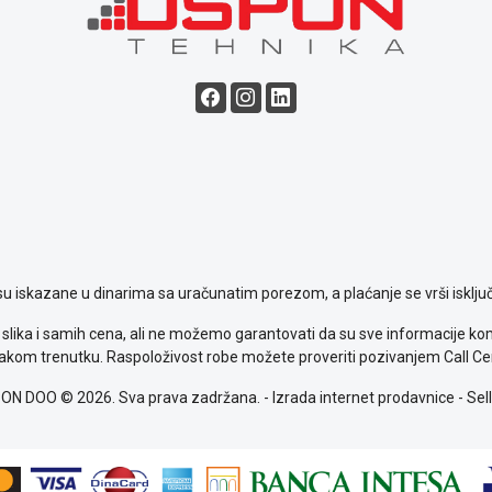
su iskazane u dinarima sa uračunatim porezom, a plaćanje se vrši isključ
slika i samih cena, ali ne možemo garantovati da su sve informacije komp
kom trenutku. Raspoloživost robe možete proveriti pozivanjem Call Ce
ON DOO © 2026. Sva prava zadržana. -
Izrada internet prodavnice
-
Sell