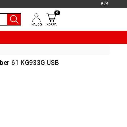
B2B
0
NALOG
KORPA
aber 61 KG933G USB