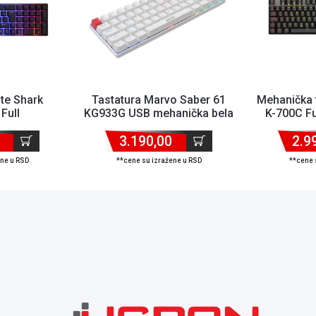
te Shark
Tastatura Marvo Saber 61
Mehanička t
Full
KG933G USB mehanička bela
K-700C Fu
ska/RGB/US/Crna
svi
3.190,00
2.9
ene u RSD
**cene su izražene u RSD
**cene 