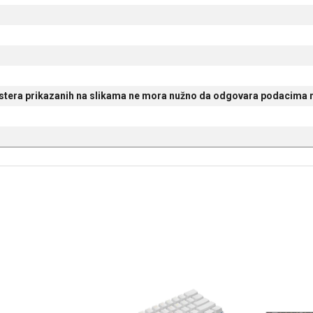
 tastera prikazanih na slikama ne mora nužno da odgovara podacima