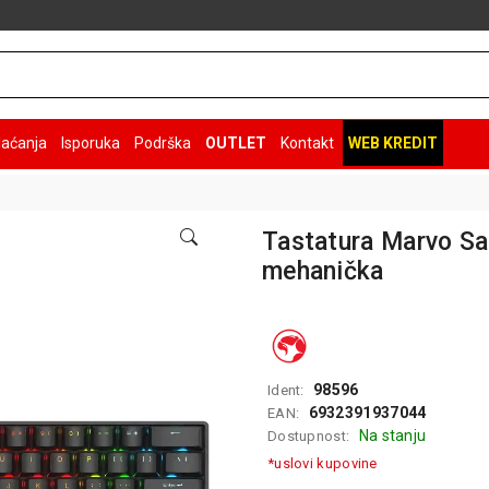
laćanja
Isporuka
Podrška
OUTLET
Kontakt
WEB KREDIT
Tastatura Marvo S
mehanička
98596
Ident:
6932391937044
EAN:
Na stanju
Dostupnost:
*uslovi kupovine