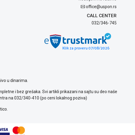
office@uspon.rs
CALL CENTER
032/346-745
ivo u dinarima.
letne i bez grešaka. Svi artikli prikazani na sajtu su deo naše
ntra na 032/340-410 (po ceni lokalnog poziva)
tico.