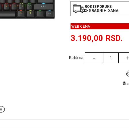
ROK ISPORUKE
2-5 RADNIH DANA
WEB CENA
3.190,00
RSD.
-
Količina
Količina
Št
0