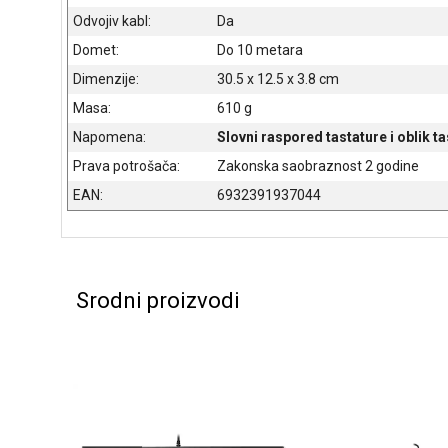
Odvojiv kabl:
Da
Domet:
Do 10 metara
Dimenzije:
30.5 x 12.5 x 3.8 cm
Masa:
610 g
Napomena:
Slovni raspored tastature i oblik
Prava potrošača:
Zakonska saobraznost 2 godine
EAN:
6932391937044
Srodni proizvodi