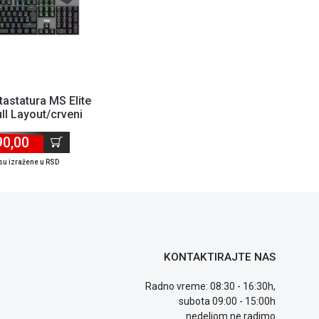
astatura MS Elite
ll Layout/crveni
čevi/mu...
90,00
su izražene u RSD
KONTAKTIRAJTE NAS
Radno vreme: 08:30 - 16:30h,
subota 09:00 - 15:00h
nedeljom ne radimo