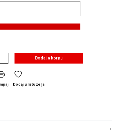
+
Dodaj u korpu
ampaj
Dodaj
u listu želja