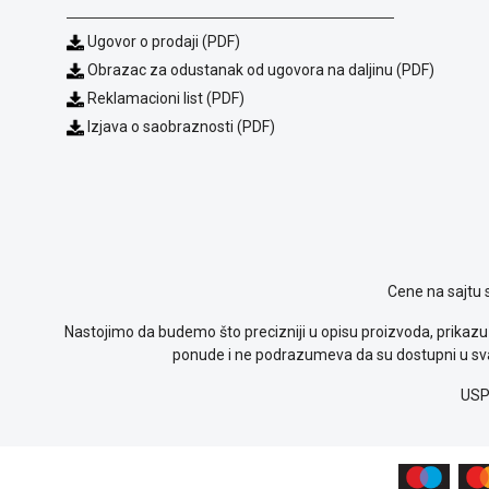
Ugovor o prodaji (PDF)
Obrazac za odustanak od ugovora na daljinu (PDF)
Reklamacioni list (PDF)
Izjava o saobraznosti (PDF)
Cene na sajtu 
Nastojimo da budemo što precizniji u opisu proizvoda, prikazu 
ponude i ne podrazumeva da su dostupni u sva
USP