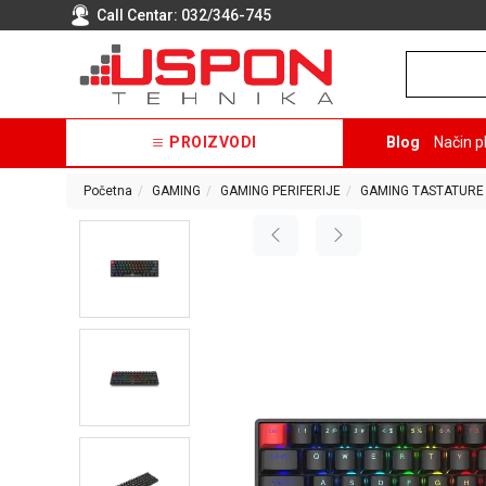
Call Centar:
032/346-745
PROIZVODI
Blog
Način p
Početna
GAMING
GAMING PERIFERIJE
GAMING TASTATURE