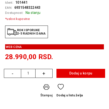
101441
Ident:
GAMING
6931548322443
EAN:
Na stanju
Dostupnost:
EELEKTRO
ZAŠTITA
*uslovi kupovine
SOLARNI
ROK ISPORUKE
SISTEMI
2-5 RADNIH DANA
MREŽNA
WEB CENA
OPREMA
28.990,00
RSD.
ŠTAMPAČI,
SKENERI I
FOTOKOPIRI
-
+
Dodaj u korpu
Količina
FOTOAPARATI
I KAMERE
GPS
Štampaj
Dodaj
u listu želja
NAVIGACIJE
VIDEO