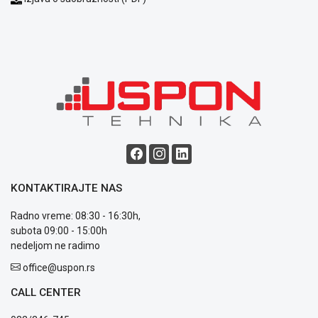
privatnosti
Politika
o
kolačićima
Provera
garancije
OUTLET
Kontakt
WEB
KREDIT
KONTAKTIRAJTE NAS
Radno vreme: 08:30 - 16:30h,
subota 09:00 - 15:00h
nedeljom ne radimo
office@uspon.rs
CALL CENTER