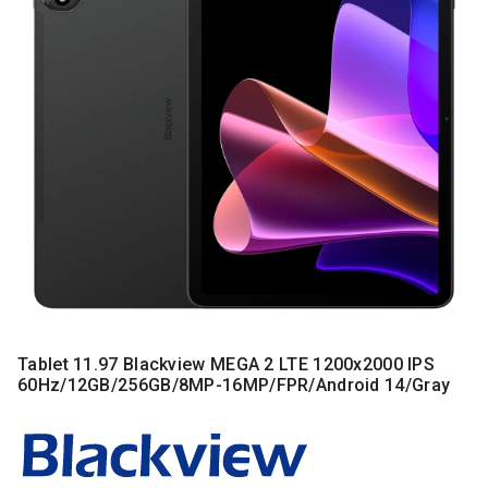
MONITORI
I
DODATNA
OPREMA
MOBILNI I
FIKSNI
TELEFONI
MALI
KUĆNI
APARATI
NEGA
LICA I
TELA
Tablet 11.97 Blackview MEGA 2 LTE 1200x2000 IPS
RAČUNARSKE
60Hz/12GB/256GB/8MP-16MP/FPR/Android 14/Gray
KOMPONENTE
RAČUNARSKE
PERIFERIJE