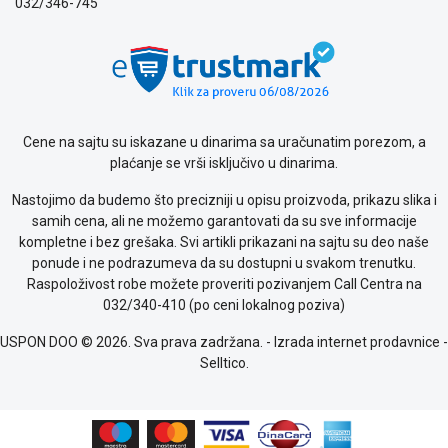
032/346-745
Cene na sajtu su iskazane u dinarima sa uračunatim porezom, a
plaćanje se vrši isključivo u dinarima.
Nastojimo da budemo što precizniji u opisu proizvoda, prikazu slika i
samih cena, ali ne možemo garantovati da su sve informacije
kompletne i bez grešaka. Svi artikli prikazani na sajtu su deo naše
ponude i ne podrazumeva da su dostupni u svakom trenutku.
Raspoloživost robe možete proveriti pozivanjem Call Centra na
032/340-410 (po ceni lokalnog poziva)
USPON DOO © 2026. Sva prava zadržana. -
Izrada internet prodavnice
-
Selltico.