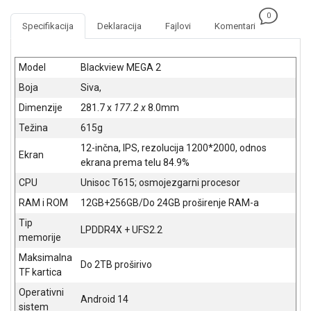
NADZOR I
0
SIGURNOSNA
Specifikacija
Deklaracija
Fajlovi
Komentari
OPREMA
SOFTWARE
Model
Blackview MEGA 2
Boja
Siva,
KABLOVI I
ADAPTERI
Dimenzije
281.7 x
177.2 x
8.0mm
Težina
615g
KANCELARIJSKI
MATERIJAL
12-inčna, IPS, rezolucija 1200*2000, odnos
Ekran
ekrana prema telu 84.9%
SVE
CPU
Unisoc T615; osmojezgarni procesor
ZA
KUĆU
RAM i ROM
12GB+256GB/Do 24GB proširenje RAM-a
Tip
ŠKOLSKI
LPDDR4X + UFS2.2
memorije
PRIBOR
Maksimalna
Do 2TB proširivo
BICIKLE
TF kartica
I
Operativni
FITNES
Android 14
sistem