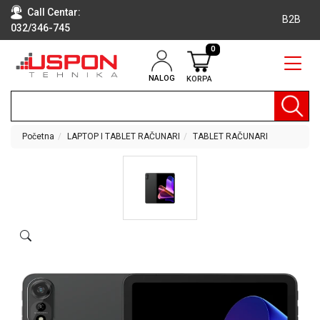
Call Centar:
B2B
032/346-745
0
NALOG
KORPA
RAČUNARI
BELA
TEHNIKA
Početna
LAPTOP I TABLET RAČUNARI
TABLET RAČUNARI
KLIME I
DODATNA
OPREMA
TV,
AUDIO,
VIDEO
LAPTOP I
TABLET
RAČUNARI