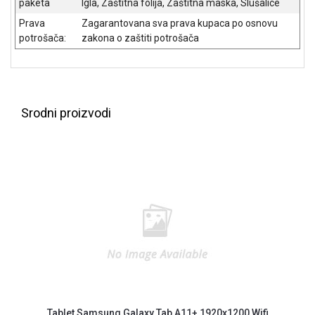
paketa
Igla, Zaštitna folija, Zaštitna maska, Slušalice
Prava
Zagarantovana sva prava kupaca po osnovu
potrošača:
zakona o zaštiti potrošača
Srodni proizvodi
Tablet Samsung Galaxy Tab A11+ 1920x1200 Wifi