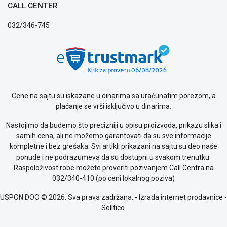
CALL CENTER
032/346-745
Cene na sajtu su iskazane u dinarima sa uračunatim porezom, a
plaćanje se vrši isključivo u dinarima.
Nastojimo da budemo što precizniji u opisu proizvoda, prikazu slika i
samih cena, ali ne možemo garantovati da su sve informacije
kompletne i bez grešaka. Svi artikli prikazani na sajtu su deo naše
ponude i ne podrazumeva da su dostupni u svakom trenutku.
Raspoloživost robe možete proveriti pozivanjem Call Centra na
032/340-410 (po ceni lokalnog poziva)
USPON DOO © 2026. Sva prava zadržana. -
Izrada internet prodavnice
-
Selltico.