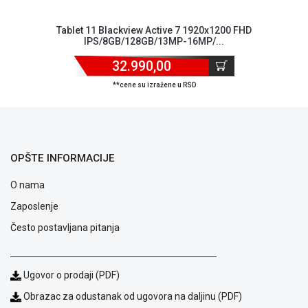
Tablet 11 Blackview Active 7 1920x1200 FHD
IPS/8GB/128GB/13MP-16MP/...
32.990,00
**cene su izražene u RSD
Blog
Način
plaćanja
Isporuka
OPŠTE INFORMACIJE
Podrška
Opšti
O nama
uslovi
Zaposlenje
poslovanja
Često postavljana pitanja
Saobraznost
i
reklamacije
Usluge
Ugovor o prodaji (PDF)
prijava
Obrazac za odustanak od ugovora na daljinu (PDF)
kvara