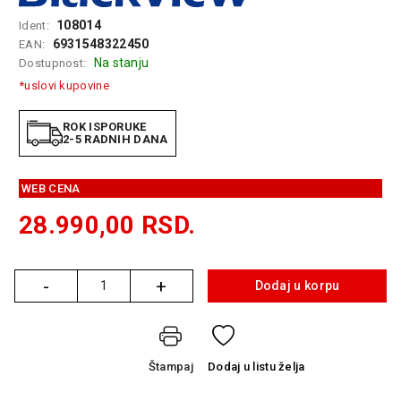
GAMING
108014
Ident:
6931548322450
EAN:
EELEKTRO
Na stanju
Dostupnost:
ZAŠTITA
*uslovi kupovine
SOLARNI
SISTEMI
ROK ISPORUKE
2-5 RADNIH DANA
MREŽNA
OPREMA
WEB CENA
ŠTAMPAČI,
28.990,00
RSD.
SKENERI I
FOTOKOPIRI
-
+
FOTOAPARATI
Dodaj u korpu
Količina
I KAMERE
GPS
NAVIGACIJE
Štampaj
Dodaj
u listu želja
VIDEO