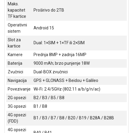
Maks.
ALAT I
kapacitet
Proširivo do 2TB
BAŠTA
TF kartice
OUTLET
Operativni
Android 15
sistem
KRIPTO
Slot za
Dual: 1×SIM + 1×TF ili 2×SIM
kartice
IGRAČKE
Kamere
Prednja 8MP + zadnja 16MP
Baterija
9000 mAh; brzo punjenje 18W
Zvučnici
Dual-BOX zvučnici
Navigacija
GPS + GLONASS + Beidou + Galileo
Povezivanje
Wi-Fi: 2.4/5GHz (802.11 a/b/g/n/ac)
2G opsezi
B2 / B3 / B5 / B8
3G opsezi
B1 / B8
4G opsezi
B1 / B3 / B7 / B8 / B20 / B19 / B28A / B28B
(FDD)
4G opsezi
B40 / B41