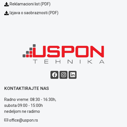
Politika
Reklamacioni list (PDF)
privatnosti
Izjava o saobraznosti (PDF)
Politika
o
kolačićima
Provera
garancije
OUTLET
Kontakt
WEB
KREDIT
KONTAKTIRAJTE NAS
Radno vreme: 08:30 - 16:30h,
subota 09:00 - 15:00h
nedeljom ne radimo
office@uspon.rs