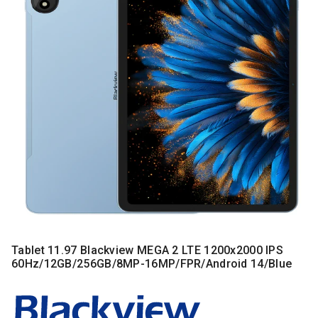
MONITORI
I
DODATNA
OPREMA
MOBILNI I
FIKSNI
TELEFONI
MALI
KUĆNI
APARATI
NEGA
LICA I
TELA
RAČUNARSKE
Tablet 11.97 Blackview MEGA 2 LTE 1200x2000 IPS
KOMPONENTE
60Hz/12GB/256GB/8MP-16MP/FPR/Android 14/Blue
RAČUNARSKE
PERIFERIJE