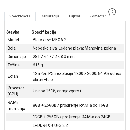
NADZOR I
SIGURNOSNA
0
OPREMA
Specifikacija
Deklaracija
Fajlovi
Komentari
SOFTWARE
Stavka
Specifikacija
KABLOVI I
Model
Blackview MEGA 2
ADAPTERI
Boja
Nebesko siva; Ledeno plava; Mahovina zelena
KANCELARIJSKI
Dimenzije
281.7 × 177.2 × 8.0 mm
MATERIJAL
Težina
615 g
SVE
12 inča, IPS, rezolucija 1200 × 2000, 84.9% odnos
Ekran
ZA
ekran–telo
KUĆU
Procesor
Unisoc T615; osmjezgarn i
(CPU)
ŠKOLSKI
PRIBOR
RAM i
8GB + 256GB / proširenje RAM-a do 16GB
memorija
BICIKLE
12GB + 256GB / proširenje RAM-a do 24GB
I
FITNES
LPDDR4X + UFS 2.2