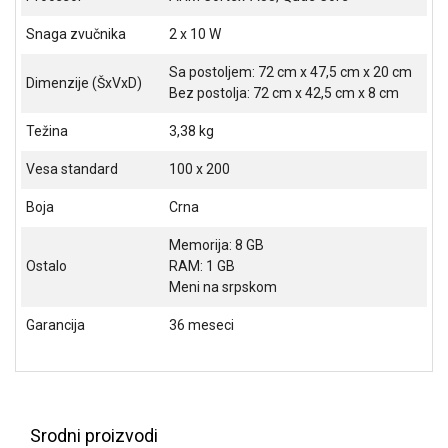
ALAT I
Snaga zvučnika
2 x 10 W
BAŠTA
Sa postoljem: 72 cm x 47,5 cm x 20 cm
OUTLET
Dimenzije (ŠxVxD)
Bez postolja: 72 cm x 42,5 cm x 8 cm
KRIPTO
Težina
3,38 kg
IGRAČKE
Vesa standard
100 x 200
Boja
Crna
Memorija: 8 GB
Ostalo
RAM: 1 GB
Meni na srpskom
Garancija
36 meseci
Srodni proizvodi