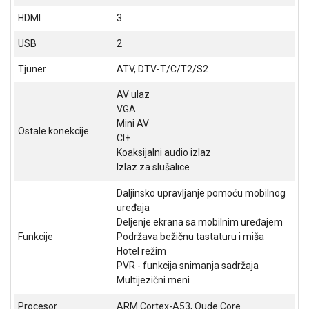
NADZOR I
HDMI
3
SIGURNOSNA
OPREMA
USB
2
SOFTWARE
Tjuner
ATV, DTV-T/C/T2/S2
KABLOVI I
AV ulaz
ADAPTERI
VGA
Mini AV
KANCELARIJSKI
Ostale konekcije
CI+
MATERIJAL
Koaksijalni audio izlaz
Izlaz za slušalice
SVE
ZA
Daljinsko upravljanje pomoću mobilnog
KUĆU
uređaja
Deljenje ekrana sa mobilnim uređajem
ŠKOLSKI
Funkcije
Podržava bežičnu tastaturu i miša
PRIBOR
Hotel režim
PVR - funkcija snimanja sadržaja
BICIKLE
Multijezični meni
I
FITNES
Procesor
ARM Cortex-A53, Qude Core