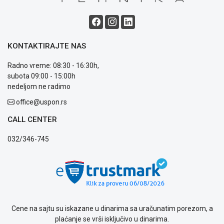
OUTLET
Kontakt
WEB
KREDIT
KONTAKTIRAJTE NAS
Radno vreme: 08:30 - 16:30h,
subota 09:00 - 15:00h
nedeljom ne radimo
office@uspon.rs
CALL CENTER
032/346-745
Cene na sajtu su iskazane u dinarima sa uračunatim porezom, a
plaćanje se vrši isključivo u dinarima.