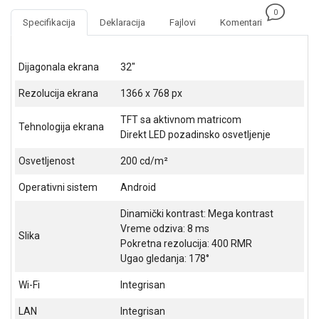
GAMING
0
Specifikacija
Deklaracija
Fajlovi
Komentari
EELEKTRO
ZAŠTITA
Dijagonala ekrana
32"
SOLARNI
Rezolucija ekrana
1366 x 768 px
SISTEMI
TFT sa aktivnom matricom
MREŽNA
Tehnologija ekrana
Direkt LED pozadinsko osvetljenje
OPREMA
Osvetljenost
200 cd/m²
ŠTAMPAČI,
SKENERI I
Operativni sistem
Android
FOTOKOPIRI
Dinamički kontrast: Mega kontrast
FOTOAPARATI
Vreme odziva: 8 ms
Slika
I KAMERE
Pokretna rezolucija: 400 RMR
Ugao gledanja: 178°
GPS
NAVIGACIJE
Wi-Fi
Integrisan
VIDEO
LAN
Integrisan