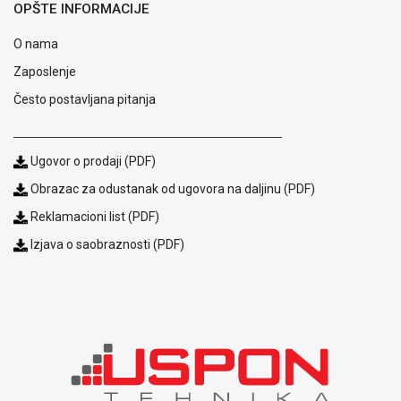
Blog
OPŠTE INFORMACIJE
Način
plaćanja
O nama
Isporuka
Zaposlenje
Podrška
Često postavljana pitanja
Opšti
uslovi
poslovanja
Saobraznost
Ugovor o prodaji (PDF)
i
Obrazac za odustanak od ugovora na daljinu (PDF)
reklamacije
Usluge
Reklamacioni list (PDF)
prijava
Izjava o saobraznosti (PDF)
kvara
Politika
privatnosti
Politika
o
kolačićima
Provera
garancije