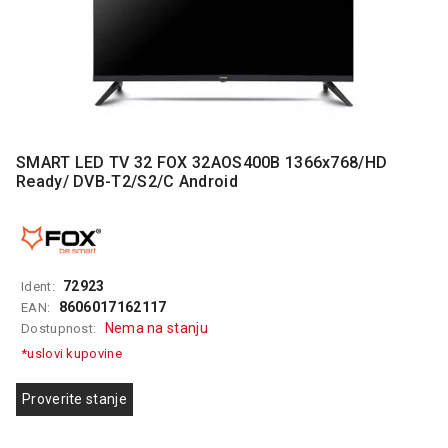
MONITORI
I
DODATNA
OPREMA
MOBILNI I
FIKSNI
TELEFONI
SMART LED TV 32 FOX 32AOS400B 1366x768/HD
Ready/ DVB-T2/S2/C Android
MALI
KUĆNI
APARATI
NEGA
LICA I
72923
Ident:
TELA
8606017162117
EAN:
Nema na stanju
Dostupnost:
RAČUNARSKE
*uslovi kupovine
KOMPONENTE
Proverite stanje
RAČUNARSKE
PERIFERIJE