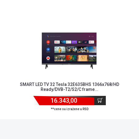
SMART LED TV 32 Tesla 32E635BHS 1366x768/HD
Ready/DVB-T2/S2/C frame...
16.343,00
**cene su izražene u RSD