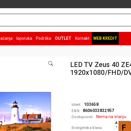
laćanja
Isporuka
Podrška
OUTLET
Kontakt
WEB KREDIT
LED TV Zeus 40 Z
1920x1080/FHD/DV
103658
Ident:
8606033832957
EAN:
Nema na stanju
Dostupnost:
A
F
Energetska klasa: