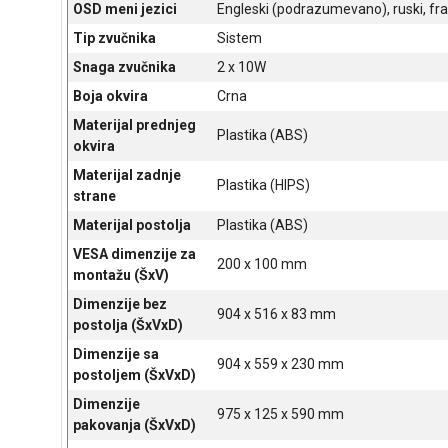
OSD meni jezici
Engleski (podrazumevano), ruski, fra
Tip zvučnika
Sistem
Snaga zvučnika
2 x 10W
Boja okvira
Crna
Materijal prednjeg
Plastika (ABS)
okvira
Materijal zadnje
Plastika (HIPS)
strane
Materijal postolja
Plastika (ABS)
VESA dimenzije za
200 x 100 mm
montažu (ŠxV)
Dimenzije bez
904 x 516 x 83 mm
postolja (ŠxVxD)
Dimenzije sa
904 x 559 x 230 mm
postoljem (ŠxVxD)
Dimenzije
975 x 125 x 590 mm
pakovanja (ŠxVxD)