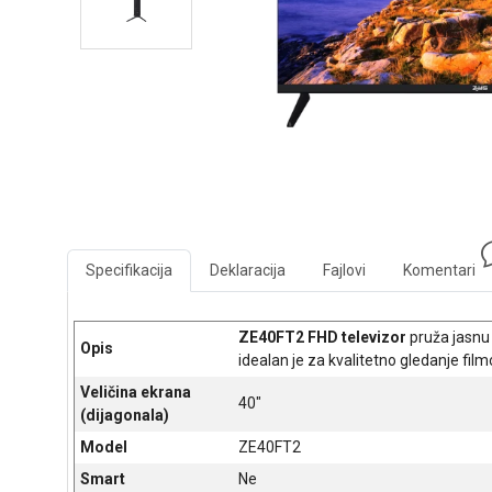
Specifikacija
Deklaracija
Fajlovi
Komentari
ZE40FT2 FHD televizor
pruža jasnu 
Opis
idealan je za kvalitetno gledanje fi
Veličina ekrana
40"
(dijagonala)
Model
ZE40FT2
Smart
Ne