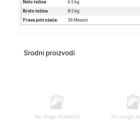
Neto težina
6.5 kg
Bruto težina
8.5 kg
Prava potrošača:
36 Meseci
Srodni proizvodi