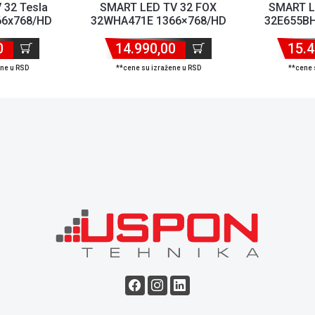
 32 Tesla
SMART LED TV 32 FOX
SMART L
66x768/HD
32WHA471E 1366×768/HD
32E655BH
/C frame...
Ready/DTV/DTV-C/T/T2/S/S2
Ready/DVB-
0
14.990,00
15.4
ene u RSD
**cene su izražene u RSD
**cene 