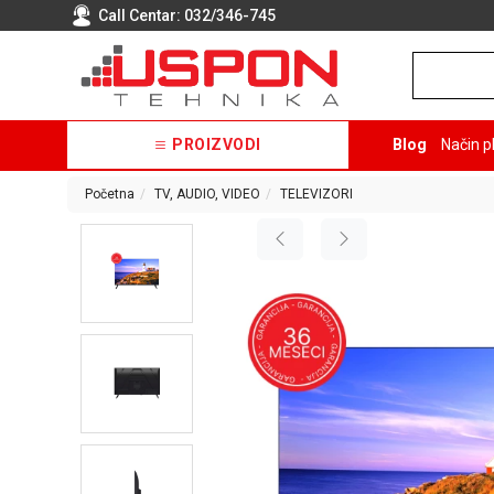
Call Centar:
032/346-745
PROIZVODI
Blog
Način p
Početna
TV, AUDIO, VIDEO
TELEVIZORI