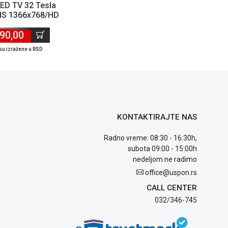
ED TV 32 Tesla
S 1366x768/HD
T2/S2/C/frame...
90,00
su izražene u RSD
KONTAKTIRAJTE NAS
Radno vreme: 08:30 - 16:30h,
subota 09:00 - 15:00h
nedeljom ne radimo
office@uspon.rs
CALL CENTER
032/346-745