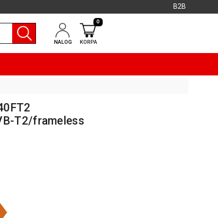
B2B
0
NALOG
KORPA
E40FT2
B-T2/frameless