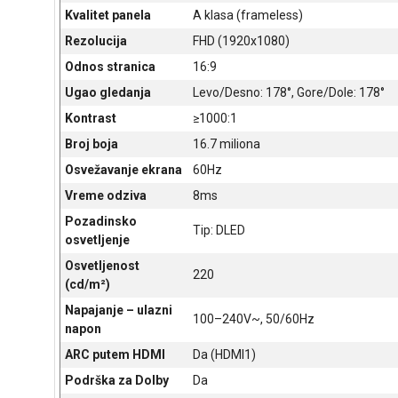
Kvalitet panela
A klasa (frameless)
Rezolucija
FHD (1920x1080)
Odnos stranica
16:9
Ugao gledanja
Levo/Desno: 178°, Gore/Dole: 178°
Kontrast
≥1000:1
Broj boja
16.7 miliona
Osvežavanje ekrana
60Hz
Vreme odziva
8ms
Pozadinsko
Tip: DLED
osvetljenje
Osvetljenost
220
(cd/m²)
Napajanje – ulazni
100–240V~, 50/60Hz
napon
ARC putem HDMI
Da (HDMI1)
Podrška za Dolby
Da