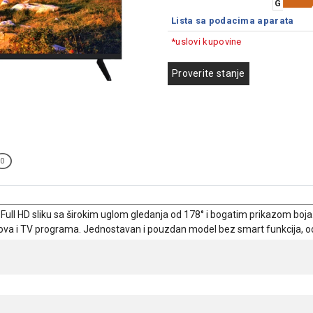
G
Lista sa podacima aparata
*uslovi kupovine
Proverite stanje
0
Full HD sliku sa širokim uglom gledanja od 178° i bogatim prikazom boja
lmova i TV programa. Jednostavan i pouzdan model bez smart funkcija, o