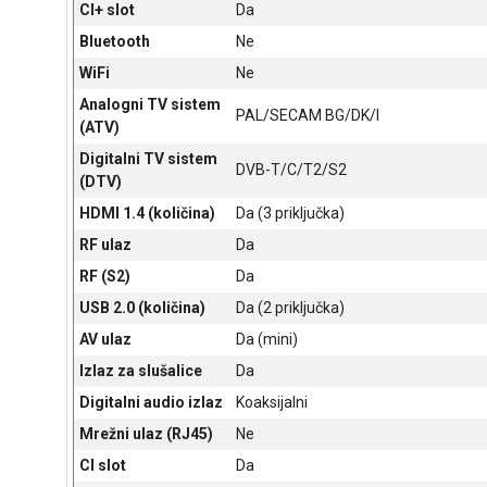
CI+ slot
Da
Bluetooth
Ne
WiFi
Ne
Analogni TV sistem
PAL/SECAM BG/DK/I
(ATV)
Digitalni TV sistem
DVB-T/C/T2/S2
(DTV)
HDMI 1.4 (količina)
Da (3 priključka)
RF ulaz
Da
RF (S2)
Da
USB 2.0 (količina)
Da (2 priključka)
AV ulaz
Da (mini)
Izlaz za slušalice
Da
Digitalni audio izlaz
Koaksijalni
Mrežni ulaz (RJ45)
Ne
CI slot
Da