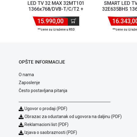
LED TV 32 MAX 32MT101
SMART LED TV
1366x768/DVB-T/C/T2 +
32E635BHS 13
nosač
Ready/DVB-T2/S2
15.990,00
16.343,0
**cene su izražene u RSD
**cene su izraž
OPŠTE INFORMACIJE
O nama
Zaposlenje
Često postavljana pitanja
Ugovor o prodaji (PDF)
Obrazac za odustanak od ugovora na daljinu (PDF)
Reklamacioni list (PDF)
Izjava o saobraznosti (PDF)