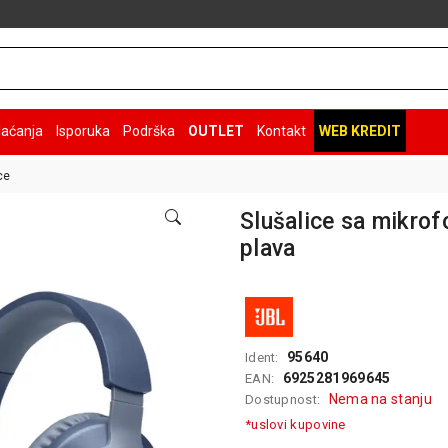
laćanja
Isporuka
Podrška
OUTLET
Kontakt
WEB KREDIT
ce
Slušalice sa mikr
plava
95640
Ident:
6925281969645
EAN:
Nema na stanju
Dostupnost:
*uslovi kupovine