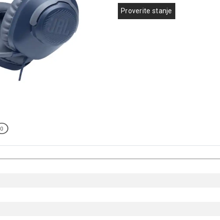
Proverite stanje
0