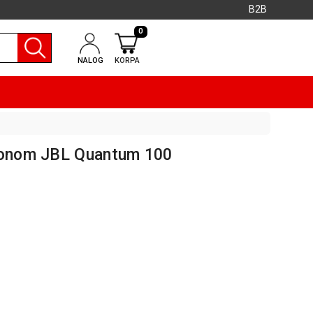
B2B
0
NALOG
KORPA
ofonom JBL Quantum 100