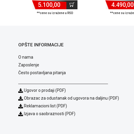
5.100,00
4.490,00
**cene su izražene u RSD
**cene su izraž
OPŠTE INFORMACIJE
O nama
Zaposlenje
Često postavljana pitanja
Ugovor o prodaji (PDF)
Obrazac za odustanak od ugovora na daljinu (PDF)
Reklamacioni list (PDF)
Izjava o saobraznosti (PDF)