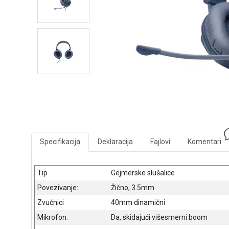
Specifikacija
Deklaracija
Fajlovi
Komentari
Tip
Gejmerske slušalice
Povezivanje:
Žično, 3.5mm
Zvučnici
40mm dinamični
Mikrofon:
Da, skidajući višesmerni boom