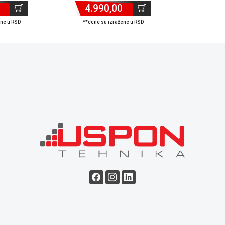
4.990,00
ene u RSD
**cene su izražene u RSD