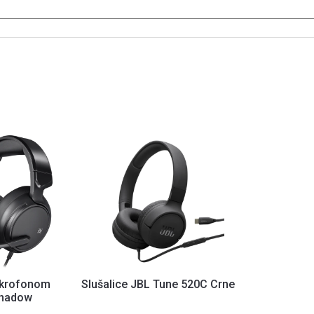
mikrofonom
Slušalice JBL Tune 520C Crne
Shadow