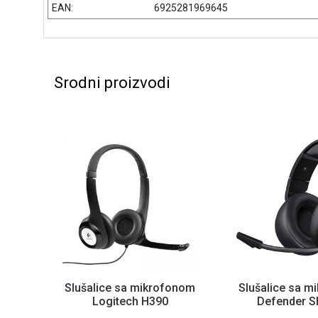
EAN:
6925281969645
Srodni proizvodi
Slušalice sa mikrofonom
Slušalice sa 
Logitech H390
Defender 