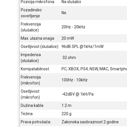
Pozicija mikrofona:
Na slušalici
Pozadinsko
Ne
osvetljenje
Frekvencija
20Hz - 20kHz
(slušalice)
Max. ulazna snaga
20 mW
Osetljivost (slušalice)
96dB SPL @1kHz/1mW
Impedensa
32 ohm
(slušalice)
Kompatabilnost
PC, XBOX, PS4, NSW, MAC, Smartph
Frekvencija
100Hz - 10kHz
(mikrofon)
Osetljivost
-42dBV @ 1kH/Pa
(mikrofon)
Dužina kabla
1.2 m
Težina
220 g
Prava potrošača:
Zakonska saobraznost 2 godine