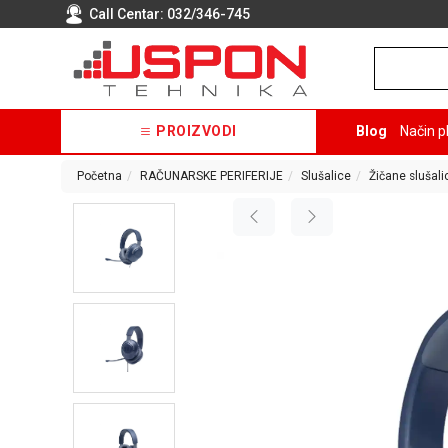
Call Centar:
032/346-745
PROIZVODI
Blog
Način p
Početna
RAČUNARSKE PERIFERIJE
Slušalice
Žičane slušali