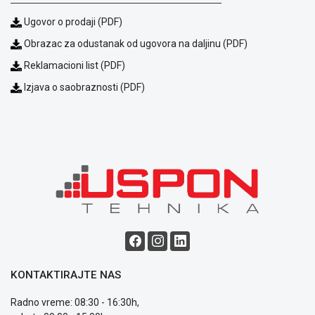
Podrška
Ugovor o prodaji (PDF)
Opšti
uslovi
Obrazac za odustanak od ugovora na daljinu (PDF)
poslovanja
Reklamacioni list (PDF)
Saobraznost
i
Izjava o saobraznosti (PDF)
reklamacije
Usluge
prijava
kvara
Politika
privatnosti
Politika
o
kolačićima
Provera
garancije
OUTLET
KONTAKTIRAJTE NAS
Kontakt
WEB
Radno vreme: 08:30 - 16:30h,
KREDIT