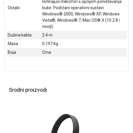
Rotirajući mikrofon s opcijom poništavanja
ALAT I
Ostalo
buke. Podržani operativni sustavi:
BAŠTA
Windows® 2000, Windows® XP, Windows
Vista®, Windows® 7, Mac OS® X (10.2.8 i
OUTLET
noviji)
Dužina kabla
2.4 m
KRIPTO
Masa
0.197 Kg
IGRAČKE
Boja
Crna
Srodni proizvodi