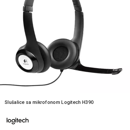
MONITORI
I
DODATNA
OPREMA
MOBILNI I
FIKSNI
TELEFONI
MALI
KUĆNI
APARATI
NEGA
LICA I
TELA
RAČUNARSKE
Slušalice sa mikrofonom Logitech H390
KOMPONENTE
RAČUNARSKE
PERIFERIJE