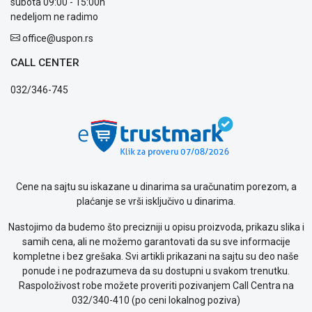
subota 09:00 - 15:00h
nedeljom ne radimo
office@uspon.rs
CALL CENTER
032/346-745
Cene na sajtu su iskazane u dinarima sa uračunatim porezom, a
plaćanje se vrši isključivo u dinarima.
Nastojimo da budemo što precizniji u opisu proizvoda, prikazu slika i
samih cena, ali ne možemo garantovati da su sve informacije
kompletne i bez grešaka. Svi artikli prikazani na sajtu su deo naše
ponude i ne podrazumeva da su dostupni u svakom trenutku.
Raspoloživost robe možete proveriti pozivanjem Call Centra na
032/340-410 (po ceni lokalnog poziva)