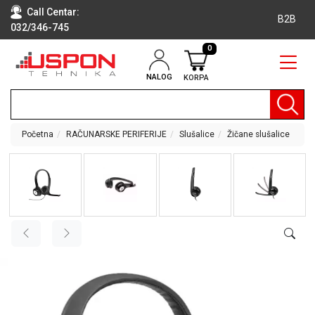
Call Centar:
B2B
032/346-745
0
NALOG
KORPA
RAČUNARI
BELA
TEHNIKA
Početna
RAČUNARSKE PERIFERIJE
Slušalice
Žičane slušalice
KLIME I
DODATNA
OPREMA
TV,
AUDIO,
VIDEO
LAPTOP I
TABLET
RAČUNARI