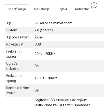
NADZOR I
0
SIGURNOSNA
Specifikacija
Deklaracija
Fajlovi
Komentari
OPREMA
SOFTWARE
Tip
Slušalice sa mikrofonom
Sistem
2.0 (Stereo)
KABLOVI I
ADAPTERI
Tip povezivosti
Žične
Povezivost
USB
KANCELARIJSKI
MATERIJAL
Frekventni
20Hz - 20KHz
opseg
SVE
Ugrađen
ZA
Da
mikrofon
KUĆU
Frekventni
100Hz - 10KHz
ŠKOLSKI
opseg
PRIBOR
Kontrola jačine
Da
zvuka
BICIKLE
I
Logitech USB slušalice s uklonjivim
FITNES
jastučićima za uši za veću udobnost.