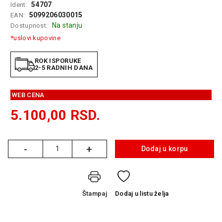
54707
Ident:
GAMING
5099206030015
EAN:
Na stanju
Dostupnost:
EELEKTRO
ZAŠTITA
*uslovi kupovine
SOLARNI
ROK ISPORUKE
SISTEMI
2-5 RADNIH DANA
MREŽNA
WEB CENA
OPREMA
5.100,00
RSD.
ŠTAMPAČI,
SKENERI I
FOTOKOPIRI
-
+
Dodaj u korpu
Količina
FOTOAPARATI
I KAMERE
GPS
Štampaj
Dodaj
u listu želja
NAVIGACIJE
VIDEO