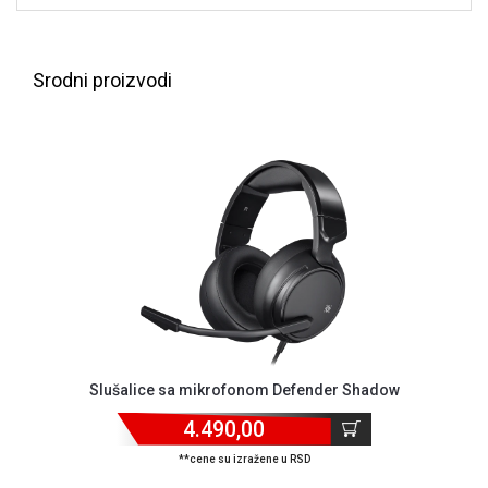
ALAT I
BAŠTA
Srodni proizvodi
OUTLET
KRIPTO
IGRAČKE
Slušalice sa mikrofonom Defender Shadow
4.490,00
**cene su izražene u RSD