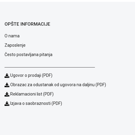
OPŠTE INFORMACIJE
O nama
Zaposlenje
Često postavljana pitanja
Ugovor o prodaji (PDF)
Obrazac za odustanak od ugovora na daljinu (PDF)
Blog
Reklamacioni list (PDF)
Način
Izjava o saobraznosti (PDF)
plaćanja
Isporuka
Podrška
Opšti
uslovi