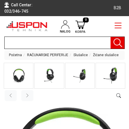
Call Centar:
B2B
032/346-745
0
NALOG
KORPA
RAČUNARI
BELA
TEHNIKA
Početna
RAČUNARSKE PERIFERIJE
Slušalice
Žičane slušalice
KLIME I
DODATNA
OPREMA
TV,
AUDIO,
VIDEO
LAPTOP I
TABLET
RAČUNARI