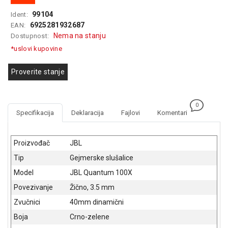
GAMING
99104
Ident:
6925281932687
EAN:
EELEKTRO
Nema na stanju
Dostupnost:
ZAŠTITA
*uslovi kupovine
SOLARNI
SISTEMI
Proverite stanje
MREŽNA
OPREMA
0
Specifikacija
Deklaracija
Fajlovi
Komentari
ŠTAMPAČI,
SKENERI I
FOTOKOPIRI
Proizvođač
JBL
Tip
Gejmerske slušalice
FOTOAPARATI
I KAMERE
Model
JBL Quantum 100X
Povezivanje
Žično, 3.5 mm
GPS
NAVIGACIJE
Zvučnici
40mm dinamični
Boja
Crno-zelene
VIDEO