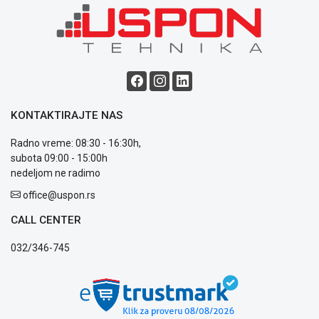
poslovanja
Saobraznost
i
reklamacije
Usluge
prijava
kvara
Politika
KONTAKTIRAJTE NAS
privatnosti
Politika
Radno vreme: 08:30 - 16:30h,
o
subota 09:00 - 15:00h
kolačićima
nedeljom ne radimo
Provera
office@uspon.rs
garancije
OUTLET
CALL CENTER
Kontakt
WEB
032/346-745
KREDIT