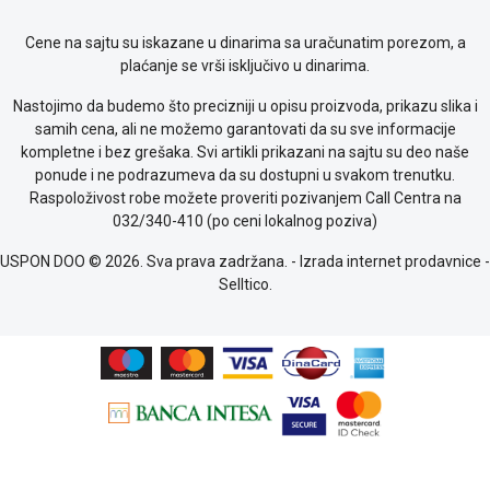
Cene na sajtu su iskazane u dinarima sa uračunatim porezom, a
plaćanje se vrši isključivo u dinarima.
Nastojimo da budemo što precizniji u opisu proizvoda, prikazu slika i
samih cena, ali ne možemo garantovati da su sve informacije
kompletne i bez grešaka. Svi artikli prikazani na sajtu su deo naše
ponude i ne podrazumeva da su dostupni u svakom trenutku.
Raspoloživost robe možete proveriti pozivanjem Call Centra na
032/340-410 (po ceni lokalnog poziva)
USPON DOO © 2026. Sva prava zadržana. -
Izrada internet prodavnice
-
Selltico.