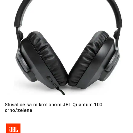
MONITORI
I
DODATNA
OPREMA
MOBILNI I
FIKSNI
TELEFONI
MALI
KUĆNI
APARATI
NEGA
LICA I
TELA
RAČUNARSKE
Slušalice sa mikrofonom JBL Quantum 100
KOMPONENTE
crno/zelene
RAČUNARSKE
PERIFERIJE