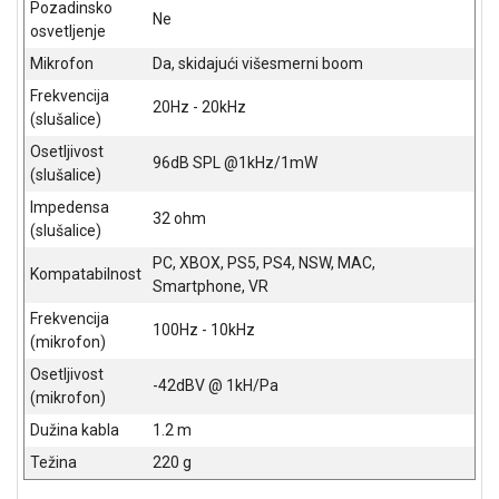
Pozadinsko
NADZOR I
Ne
osvetljenje
SIGURNOSNA
OPREMA
Mikrofon
Da, skidajući višesmerni boom
Frekvencija
SOFTWARE
20Hz - 20kHz
(slušalice)
KABLOVI I
Osetljivost
96dB SPL @1kHz/1mW
ADAPTERI
(slušalice)
Impedensa
KANCELARIJSKI
32 ohm
(slušalice)
MATERIJAL
PC, XBOX, PS5, PS4, NSW, MAC,
Kompatabilnost
SVE
Smartphone, VR
ZA
Frekvencija
KUĆU
100Hz - 10kHz
(mikrofon)
ŠKOLSKI
Osetljivost
-42dBV @ 1kH/Pa
PRIBOR
(mikrofon)
Dužina kabla
1.2 m
BICIKLE
I
Težina
220 g
FITNES