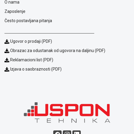
O nama
NADZOR I
SIGURNOSNA
Zaposlenje
OPREMA
Često postavljana pitanja
SOFTWARE
KABLOVI I
Ugovor o prodaji (PDF)
ADAPTERI
Obrazac za odustanak od ugovora na daljinu (PDF)
KANCELARIJSKI
Reklamacioni list (PDF)
MATERIJAL
Izjava o saobraznosti (PDF)
SVE
ZA
KUĆU
ŠKOLSKI
PRIBOR
BICIKLE
I
FITNES