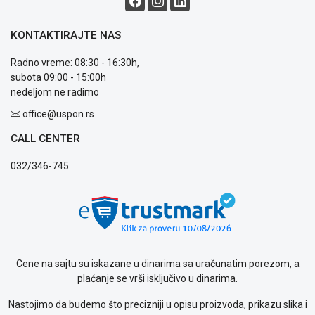
ALAT I
BAŠTA
KONTAKTIRAJTE NAS
OUTLET
Radno vreme: 08:30 - 16:30h,
subota 09:00 - 15:00h
KRIPTO
nedeljom ne radimo
IGRAČKE
office@uspon.rs
CALL CENTER
Blog
Način
032/346-745
plaćanja
Isporuka
Podrška
Opšti
uslovi
poslovanja
Cene na sajtu su iskazane u dinarima sa uračunatim porezom, a
Saobraznost
plaćanje se vrši isključivo u dinarima.
i
reklamacije
Nastojimo da budemo što precizniji u opisu proizvoda, prikazu slika i
Usluge