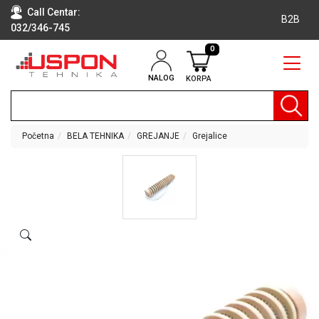
Call Centar:
B2B
032/346-745
0
NALOG
KORPA
RAČUNARI
BELA
TEHNIKA
Početna
BELA TEHNIKA
GREJANJE
Grejalice
KLIME I
DODATNA
OPREMA
TV,
AUDIO,
VIDEO
LAPTOP I
TABLET
RAČUNARI