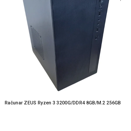
MONITORI
I
DODATNA
OPREMA
MOBILNI I
FIKSNI
TELEFONI
MALI
KUĆNI
APARATI
NEGA
LICA I
TELA
RAČUNARSKE
Računar ZEUS Ryzen 3 3200G/DDR4 8GB/M.2 256GB
KOMPONENTE
RAČUNARSKE
PERIFERIJE