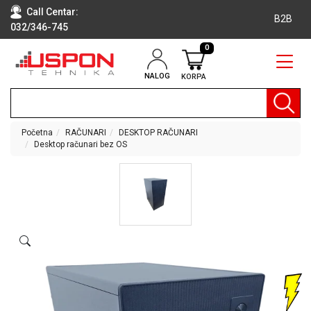
Call Centar:
B2B
032/346-745
0
NALOG
KORPA
RAČUNARI
BELA
TEHNIKA
Početna
RAČUNARI
DESKTOP RAČUNARI
Desktop računari bez OS
KLIME I
DODATNA
OPREMA
TV,
AUDIO,
VIDEO
LAPTOP I
TABLET
RAČUNARI