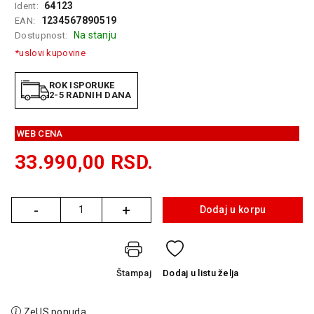
64123
Ident:
GAMING
1234567890519
EAN:
Na stanju
Dostupnost:
EELEKTRO
*uslovi kupovine
ZAŠTITA
SOLARNI
ROK ISPORUKE
2-5 RADNIH DANA
SISTEMI
MREŽNA
WEB CENA
OPREMA
33.990,00
RSD.
ŠTAMPAČI,
SKENERI I
FOTOKOPIRI
-
+
Dodaj u korpu
Količina
FOTOAPARATI
I KAMERE
GPS
Štampaj
Dodaj
u listu želja
NAVIGACIJE
VIDEO
ZeUS ponuda