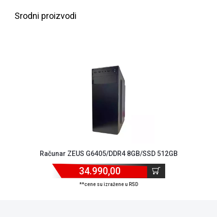
ALAT I
Srodni proizvodi
BAŠTA
OUTLET
KRIPTO
IGRAČKE
Računar ZEUS G6405/DDR4 8GB/SSD 512GB
34.990,00
**cene su izražene u RSD