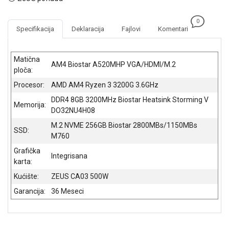
NADZOR I
SIGURNOSNA
0
OPREMA
Specifikacija
Deklaracija
Fajlovi
Komentari
SOFTWARE
Matična
AM4 Biostar A520MHP VGA/HDMI/M.2
KABLOVI I
ploča:
ADAPTERI
Procesor:
AMD AM4 Ryzen 3 3200G 3.6GHz
KANCELARIJSKI
DDR4 8GB 3200MHz Biostar Heatsink Storming V
Memorija:
MATERIJAL
DO32NU4H08
M.2 NVME 256GB Biostar 2800MBs/1150MBs
SVE
SSD:
M760
ZA
KUĆU
Grafička
Integrisana
karta:
ŠKOLSKI
Kućište:
ZEUS CA03 500W
PRIBOR
Garancija:
36 Meseci
BICIKLE
I
FITNES