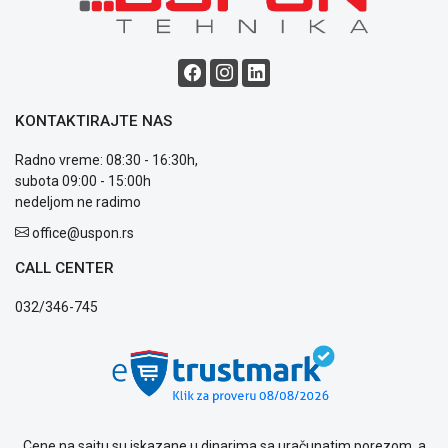
Saobraznost
i
reklamacije
Usluge
prijava
kvara
KONTAKTIRAJTE NAS
Politika
privatnosti
Radno vreme: 08:30 - 16:30h,
Politika
subota 09:00 - 15:00h
o
nedeljom ne radimo
kolačićima
office@uspon.rs
Provera
garancije
CALL CENTER
OUTLET
Kontakt
032/346-745
WEB
KREDIT
Cene na sajtu su iskazane u dinarima sa uračunatim porezom, a