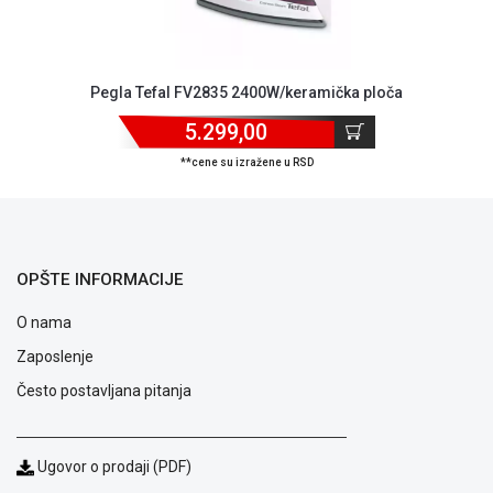
ALAT I
BAŠTA
OUTLET
Pegla Tefal FV2835 2400W/keramička ploča
5.299,00
KRIPTO
**cene su izražene u RSD
IGRAČKE
OPŠTE INFORMACIJE
O nama
Zaposlenje
Često postavljana pitanja
Ugovor o prodaji (PDF)