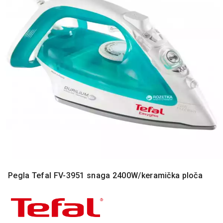
MONITORI
I
DODATNA
OPREMA
MOBILNI I
FIKSNI
TELEFONI
MALI
KUĆNI
APARATI
NEGA
LICA I
TELA
RAČUNARSKE
Pegla Tefal FV-3951 snaga 2400W/keramička ploča
KOMPONENTE
RAČUNARSKE
PERIFERIJE