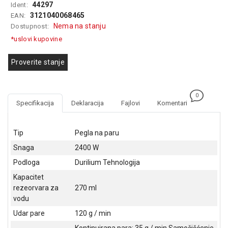
44297
Ident:
GAMING
3121040068465
EAN:
Nema na stanju
Dostupnost:
EELEKTRO
ZAŠTITA
*uslovi kupovine
SOLARNI
Proverite stanje
SISTEMI
MREŽNA
0
OPREMA
Specifikacija
Deklaracija
Fajlovi
Komentari
ŠTAMPAČI,
SKENERI I
Tip
Pegla na paru
FOTOKOPIRI
Snaga
2400 W
FOTOAPARATI
Podloga
Durilium Tehnologija
I KAMERE
Kapacitet
rezeorvara za
270 ml
GPS
vodu
NAVIGACIJE
Udar pare
120 g / min
VIDEO
Kontinuirana para: 35 g / min Samočišćenje