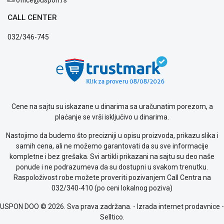
Politika
privatnosti
CALL CENTER
Politika
032/346-745
o
kolačićima
Provera
garancije
OUTLET
Kontakt
WEB
Cene na sajtu su iskazane u dinarima sa uračunatim porezom, a
KREDIT
plaćanje se vrši isključivo u dinarima.
Nastojimo da budemo što precizniji u opisu proizvoda, prikazu slika i
samih cena, ali ne možemo garantovati da su sve informacije
kompletne i bez grešaka. Svi artikli prikazani na sajtu su deo naše
ponude i ne podrazumeva da su dostupni u svakom trenutku.
Raspoloživost robe možete proveriti pozivanjem Call Centra na
032/340-410 (po ceni lokalnog poziva)
USPON DOO © 2026. Sva prava zadržana. -
Izrada internet prodavnice
-
Selltico.