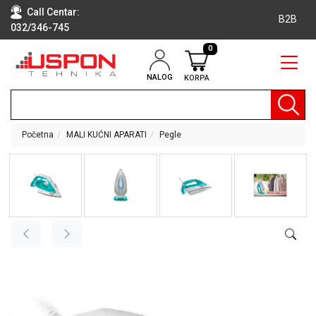
Call Centar:
B2B
032/346-745
0
NALOG
KORPA
RAČUNARI
BELA
TEHNIKA
Početna
MALI KUĆNI APARATI
Pegle
KLIME I
DODATNA
OPREMA
TV,
AUDIO,
VIDEO
LAPTOP I
TABLET
RAČUNARI