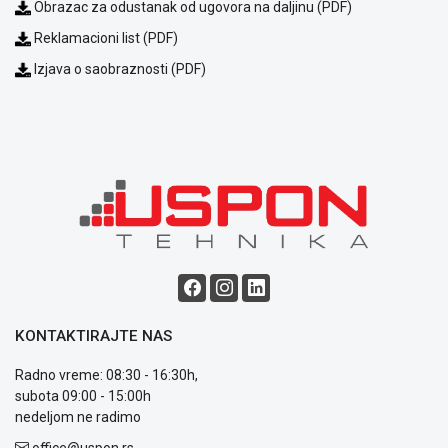
Obrazac za odustanak od ugovora na daljinu (PDF)
Reklamacioni list (PDF)
Izjava o saobraznosti (PDF)
Blog
Način
plaćanja
Isporuka
Podrška
Opšti
uslovi
poslovanja
Saobraznost
KONTAKTIRAJTE NAS
i
Radno vreme: 08:30 - 16:30h,
reklamacije
subota 09:00 - 15:00h
Usluge
nedeljom ne radimo
prijava
kvara
office@uspon.rs