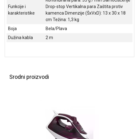
NADZOR I
Funkcije i
Drop-stop Vertikalna para Zaštita protiv
SIGURNOSNA
karakteristike
kamenca Dimenzije (ŠxVxD): 13 x 30 x 18
OPREMA
cm Težina: 1,3 kg
SOFTWARE
Boja
Bela/Plava
Dužina kabla
2 m
KABLOVI I
ADAPTERI
KANCELARIJSKI
MATERIJAL
Srodni proizvodi
SVE
ZA
KUĆU
ŠKOLSKI
PRIBOR
BICIKLE
I
FITNES