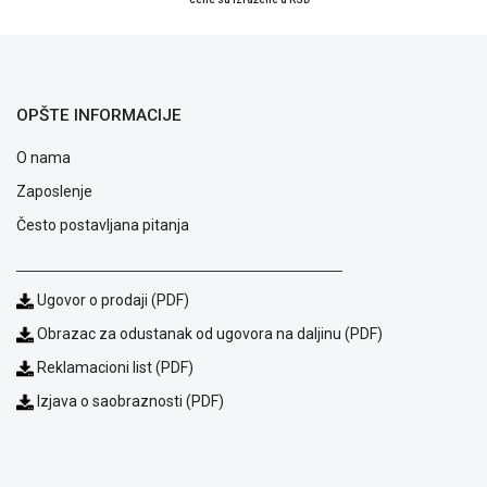
OPŠTE INFORMACIJE
O nama
Zaposlenje
Često postavljana pitanja
Ugovor o prodaji (PDF)
Obrazac za odustanak od ugovora na daljinu (PDF)
Blog
Reklamacioni list (PDF)
Način
plaćanja
Izjava o saobraznosti (PDF)
Isporuka
Podrška
Opšti
uslovi