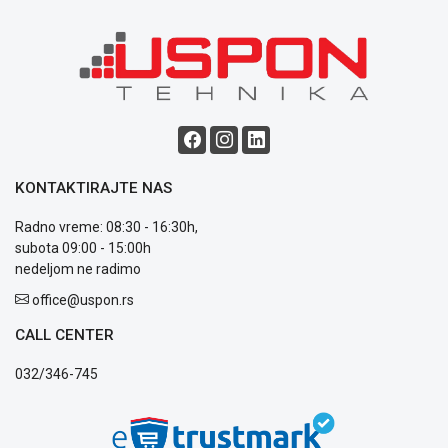
poslovanja
Saobraznost
i
reklamacije
Usluge
prijava
kvara
Politika
privatnosti
KONTAKTIRAJTE NAS
Politika
Radno vreme: 08:30 - 16:30h,
o
subota 09:00 - 15:00h
kolačićima
nedeljom ne radimo
Provera
garancije
office@uspon.rs
OUTLET
Kontakt
CALL CENTER
WEB
032/346-745
KREDIT