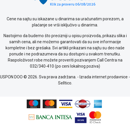
Cene na sajtu su iskazane u dinarima sa uračunatim porezom, a
plaćanje se vrši isključivo u dinarima.
Nastojimo da budemo što precizniji u opisu proizvoda, prikazu slika i
samih cena, ali ne možemo garantovati da su sve informacije
kompletne i bez grešaka. Svi artikli prikazani na sajtu su deo naše
ponude i ne podrazumeva da su dostupni u svakom trenutku.
Raspoloživost robe možete proveriti pozivanjem Call Centra na
032/340-410 (po ceni lokalnog poziva)
USPON DOO © 2026. Sva prava zadržana. -
Izrada internet prodavnice
-
Selltico.