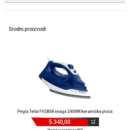
ALAT I
BAŠTA
OUTLET
Srodni proizvodi
KRIPTO
IGRAČKE
Pegla Tefal FV2838 snaga 2400W/keramička ploča
5.340,00
**cene su izražene u RSD