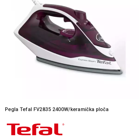
MONITORI
I
DODATNA
OPREMA
MOBILNI I
FIKSNI
TELEFONI
MALI
KUĆNI
APARATI
NEGA
LICA I
TELA
RAČUNARSKE
Pegla Tefal FV2835 2400W/keramička ploča
KOMPONENTE
RAČUNARSKE
PERIFERIJE