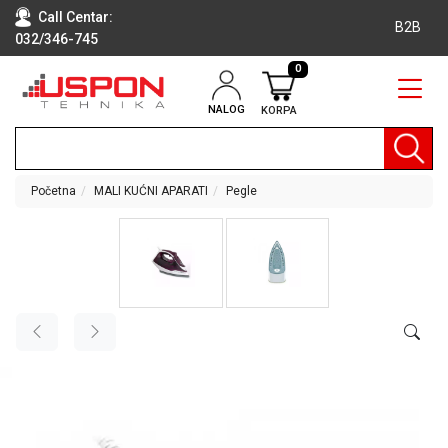
Call Centar:
B2B
032/346-745
0
NALOG
KORPA
RAČUNARI
BELA
TEHNIKA
Početna
MALI KUĆNI APARATI
Pegle
KLIME I
DODATNA
OPREMA
TV,
AUDIO,
VIDEO
LAPTOP I
TABLET
RAČUNARI