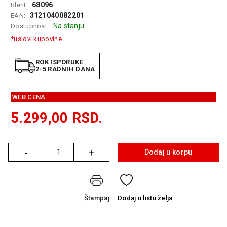
68096
Ident:
GAMING
3121040082201
EAN:
Na stanju
Dostupnost:
EELEKTRO
ZAŠTITA
*uslovi kupovine
SOLARNI
ROK ISPORUKE
SISTEMI
2-5 RADNIH DANA
MREŽNA
WEB CENA
OPREMA
5.299,00
RSD.
ŠTAMPAČI,
SKENERI I
FOTOKOPIRI
-
+
Dodaj u korpu
Količina
FOTOAPARATI
I KAMERE
GPS
Štampaj
Dodaj
u listu želja
NAVIGACIJE
VIDEO