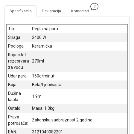
NADZOR I
0
SIGURNOSNA
Specifikacija
Deklaracija
Komentari
OPREMA
SOFTWARE
Tip
Pegla na paru
Snaga
2400 W
KABLOVI I
ADAPTERI
Podloga
Keramička
Kapacitet
KANCELARIJSKI
rezeorvara
270ml
MATERIJAL
za vodu
SVE
Udar pare
160g/minut
ZA
Boja
Bela/Ljubičasta
KUĆU
Dužina
1.9m
ŠKOLSKI
kabla
PRIBOR
Ostalo
Masa: 1.3kg
BICIKLE
Prava
Zakonska saobraznost 2 godine
I
potrošača:
FITNES
EAN:
3121040082201