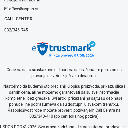
kvara
Politika
office@uspon.rs
privatnosti
CALL CENTER
Politika
o
032/346-745
kolačićima
Provera
garancije
OUTLET
Kontakt
WEB
KREDIT
Cene na sajtu su iskazane u dinarima sa uračunatim porezom, a
plaćanje se vrši isključivo u dinarima.
Nastojimo da budemo što precizniji u opisu proizvoda, prikazu slika i
samih cena, ali ne možemo garantovati da su sve informacije
kompletne i bez grešaka. Svi artikli prikazani na sajtu su deo naše
ponude i ne podrazumeva da su dostupni u svakom trenutku.
Raspoloživost robe možete proveriti pozivanjem Call Centra na
032/340-410 (po ceni lokalnog poziva)
USPON DOO © 2026. Sva prava zadržana. -
Izrada internet prodavnice
-