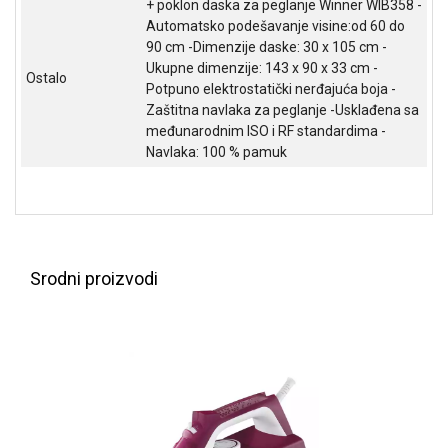
+ poklon daska za peglanje Winner WIB358 -
NADZOR I
Automatsko podešavanje visine:od 60 do
SIGURNOSNA
90 cm -Dimenzije daske: 30 x 105 cm -
OPREMA
Ukupne dimenzije: 143 x 90 x 33 cm -
Ostalo
SOFTWARE
Potpuno elektrostatički nerđajuća boja -
Zaštitna navlaka za peglanje -Usklađena sa
KABLOVI I
međunarodnim ISO i RF standardima -
ADAPTERI
Navlaka: 100 % pamuk
KANCELARIJSKI
MATERIJAL
SVE
ZA
Srodni proizvodi
KUĆU
ŠKOLSKI
PRIBOR
BICIKLE
I
FITNES