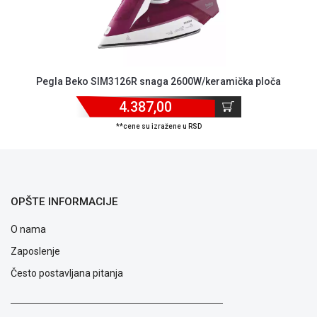
ALAT I
BAŠTA
OUTLET
Pegla Beko SIM3126R snaga 2600W/keramička ploča
KRIPTO
4.387,00
IGRAČKE
**cene su izražene u RSD
OPŠTE INFORMACIJE
O nama
Zaposlenje
Često postavljana pitanja