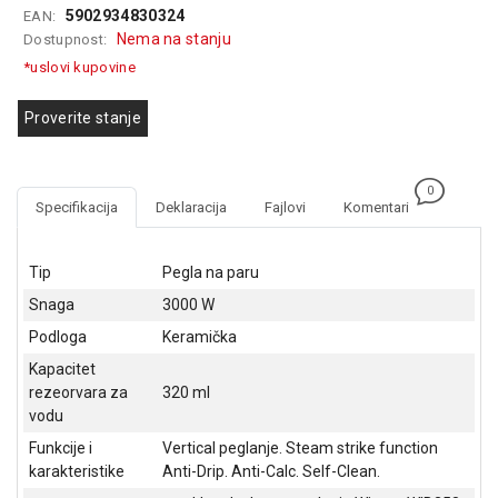
5902934830324
EAN:
GAMING
Nema na stanju
Dostupnost:
EELEKTRO
*uslovi kupovine
ZAŠTITA
Proverite stanje
SOLARNI
SISTEMI
0
MREŽNA
Specifikacija
Deklaracija
Fajlovi
Komentari
OPREMA
ŠTAMPAČI,
Tip
Pegla na paru
SKENERI I
Snaga
3000 W
FOTOKOPIRI
Podloga
Keramička
FOTOAPARATI
Kapacitet
I KAMERE
rezeorvara za
320 ml
vodu
GPS
NAVIGACIJE
Funkcije i
Vertical peglanje. Steam strike function
karakteristike
Anti-Drip. Anti-Calc. Self-Clean.
VIDEO