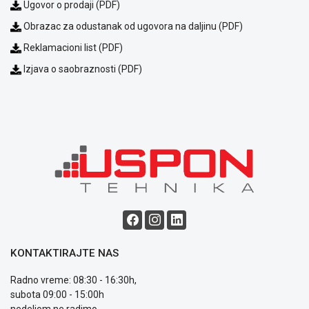
Ugovor o prodaji (PDF)
Obrazac za odustanak od ugovora na daljinu (PDF)
Reklamacioni list (PDF)
Izjava o saobraznosti (PDF)
Blog
Način
plaćanja
Isporuka
Podrška
Opšti
uslovi
poslovanja
Saobraznost
KONTAKTIRAJTE NAS
i
reklamacije
Radno vreme: 08:30 - 16:30h,
Usluge
subota 09:00 - 15:00h
prijava
nedeljom ne radimo