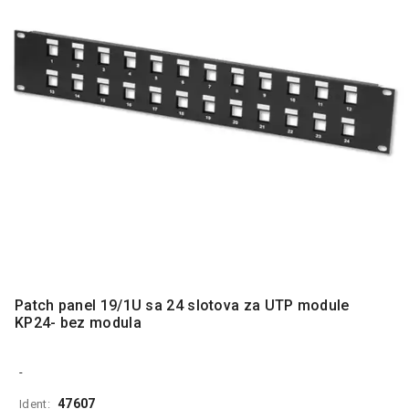
MONITORI
I
DODATNA
OPREMA
MOBILNI I
FIKSNI
TELEFONI
MALI
KUĆNI
APARATI
NEGA
LICA I
TELA
Patch panel 19/1U sa 24 slotova za UTP module
RAČUNARSKE
KP24- bez modula
KOMPONENTE
RAČUNARSKE
-
PERIFERIJE
47607
Ident: