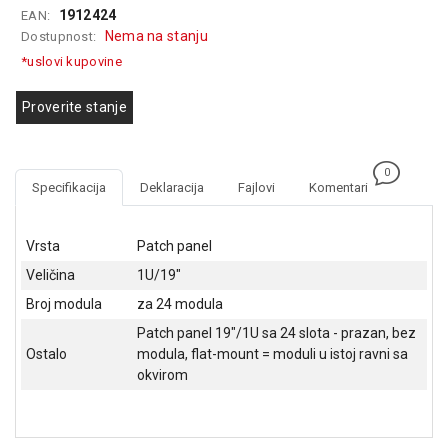
1912424
EAN:
GAMING
Nema na stanju
Dostupnost:
EELEKTRO
*uslovi kupovine
ZAŠTITA
Proverite stanje
SOLARNI
SISTEMI
0
MREŽNA
Specifikacija
Deklaracija
Fajlovi
Komentari
OPREMA
ŠTAMPAČI,
Vrsta
Patch panel
SKENERI I
Veličina
1U/19"
FOTOKOPIRI
Broj modula
za 24 modula
FOTOAPARATI
Patch panel 19"/1U sa 24 slota - prazan, bez
I KAMERE
Ostalo
modula, flat-mount = moduli u istoj ravni sa
okvirom
GPS
NAVIGACIJE
VIDEO