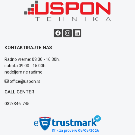
Blog
Način
plaćanja
Isporuka
Podrška
Opšti
KONTAKTIRAJTE NAS
uslovi
poslovanja
Radno vreme: 08:30 - 16:30h,
Saobraznost
subota 09:00 - 15:00h
i
nedeljom ne radimo
reklamacije
office@uspon.rs
Usluge
prijava
CALL CENTER
kvara
Politika
032/346-745
privatnosti
Politika
o
kolačićima
Provera