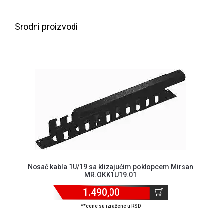
NADZOR I
SIGURNOSNA
OPREMA
Srodni proizvodi
SOFTWARE
KABLOVI I
ADAPTERI
KANCELARIJSKI
MATERIJAL
SVE
ZA
KUĆU
ŠKOLSKI
Nosač kabla 1U/19 sa klizajućim poklopcem Mirsan
PRIBOR
MR.OKK1U19.01
1.490,00
BICIKLE
I
**cene su izražene u RSD
FITNES