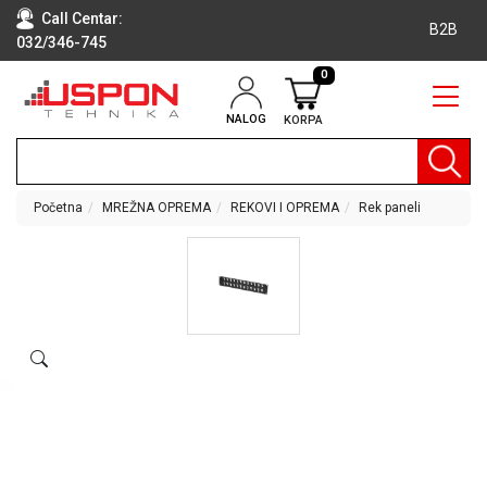
Call Centar:
B2B
032/346-745
0
NALOG
KORPA
RAČUNARI
BELA
TEHNIKA
Početna
MREŽNA OPREMA
REKOVI I OPREMA
Rek paneli
KLIME I
DODATNA
OPREMA
TV,
AUDIO,
VIDEO
LAPTOP I
TABLET
RAČUNARI