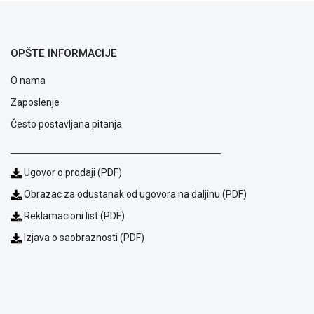
ALAT I
BAŠTA
OPŠTE INFORMACIJE
OUTLET
O nama
KRIPTO
Zaposlenje
IGRAČKE
Često postavljana pitanja
Ugovor o prodaji (PDF)
Obrazac za odustanak od ugovora na daljinu (PDF)
Reklamacioni list (PDF)
Izjava o saobraznosti (PDF)