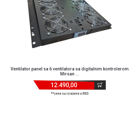
MONITORI
I
DODATNA
OPREMA
MOBILNI I
FIKSNI
TELEFONI
MALI
KUĆNI
Ventilator panel sa 6 ventilatora sa digitalnim kontrolerom
APARATI
Mirsan ...
NEGA
12.490,00
LICA I
**cene su izražene u RSD
TELA
RAČUNARSKE
KOMPONENTE
RAČUNARSKE
PERIFERIJE