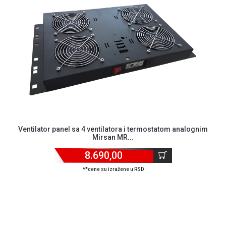
NADZOR I
SIGURNOSNA
OPREMA
SOFTWARE
KABLOVI I
ADAPTERI
KANCELARIJSKI
MATERIJAL
SVE
Ventilator panel sa 4 ventilatora i termostatom analognim
ZA
Mirsan MR...
KUĆU
8.690,00
ŠKOLSKI
**cene su izražene u RSD
PRIBOR
BICIKLE
I
FITNES