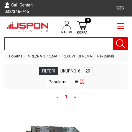
Call Centar:
B2B
032/346-745
0
NALOG
KORPA
RAČUNARI
BELA
TEHNIKA
Početna
MREŽNA OPREMA
REKOVI I OPREMA
Rek paneli
KLIME I
DODATNA
FILTERI
UKUPNO: 6
20
OPREMA
Popularni
TV,
AUDIO,
1
«
»
VIDEO
LAPTOP I
TABLET
RAČUNARI