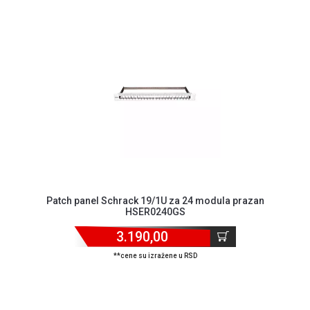
Patch panel Schrack 19/1U za 24 modula prazan
HSER0240GS
3.190,00
**cene su izražene u RSD