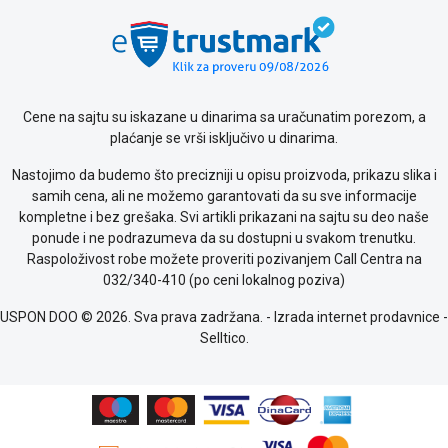
Cene na sajtu su iskazane u dinarima sa uračunatim porezom, a
plaćanje se vrši isključivo u dinarima.
Nastojimo da budemo što precizniji u opisu proizvoda, prikazu slika i
samih cena, ali ne možemo garantovati da su sve informacije
kompletne i bez grešaka. Svi artikli prikazani na sajtu su deo naše
ponude i ne podrazumeva da su dostupni u svakom trenutku.
Raspoloživost robe možete proveriti pozivanjem Call Centra na
032/340-410 (po ceni lokalnog poziva)
USPON DOO © 2026. Sva prava zadržana. -
Izrada internet prodavnice
-
Selltico.