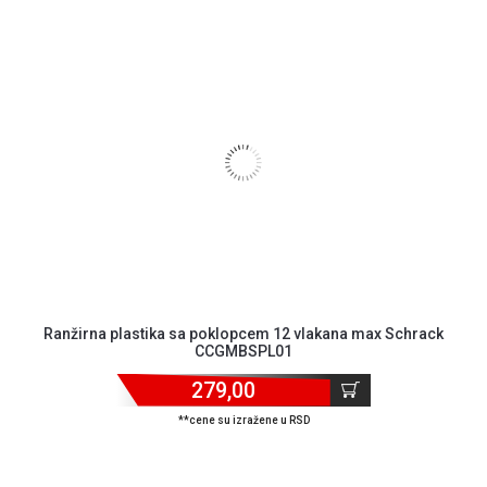
Blog
Ranžirna plastika sa poklopcem 12 vlakana max Schrack
CCGMBSPL01
Način
plaćanja
279,00
Isporuka
**cene su izražene u RSD
Podrška
Opšti
uslovi