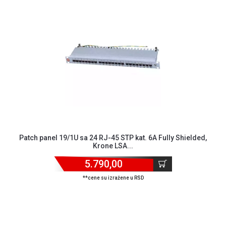
ALAT I
BAŠTA
OUTLET
KRIPTO
IGRAČKE
Patch panel 19/1U sa 24 RJ-45 STP kat. 6A Fully Shielded,
Krone LSA...
5.790,00
**cene su izražene u RSD