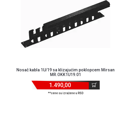
GAMING
EELEKTRO
ZAŠTITA
SOLARNI
SISTEMI
MREŽNA
OPREMA
ŠTAMPAČI,
Nosač kabla 1U/19 sa klizajućim poklopcem Mirsan
MR.OKK1U19.01
SKENERI I
FOTOKOPIRI
1.490,00
FOTOAPARATI
**cene su izražene u RSD
I KAMERE
GPS
NAVIGACIJE
VIDEO