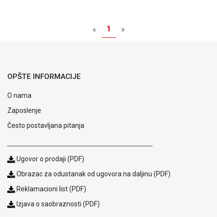
poslovanja
Saobraznost
i
1
«
»
reklamacije
Usluge
prijava
kvara
Politika
OPŠTE INFORMACIJE
privatnosti
Politika
O nama
o
Zaposlenje
kolačićima
Provera
Često postavljana pitanja
garancije
OUTLET
Kontakt
Ugovor o prodaji (PDF)
WEB
Obrazac za odustanak od ugovora na daljinu (PDF)
KREDIT
Reklamacioni list (PDF)
Izjava o saobraznosti (PDF)