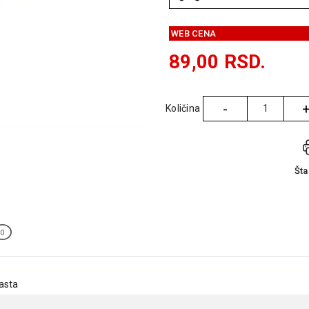
WEB CENA
89,00
RSD.
-
Količina
Količina
Št
0
asta