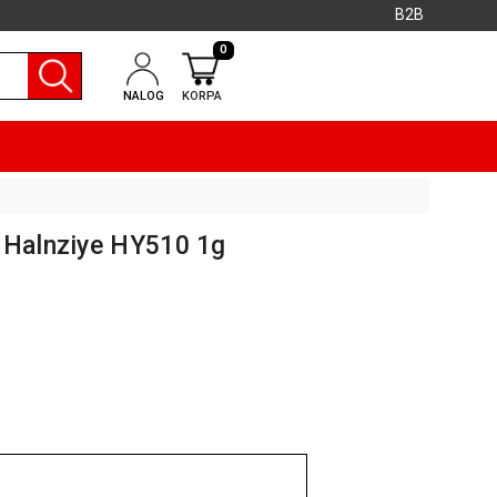
B2B
0
NALOG
KORPA
 Halnziye HY510 1g