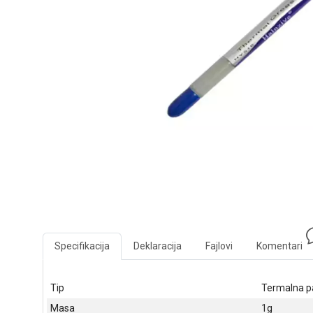
Specifikacija
Deklaracija
Fajlovi
Komentari
Tip
Termalna p
Masa
1g