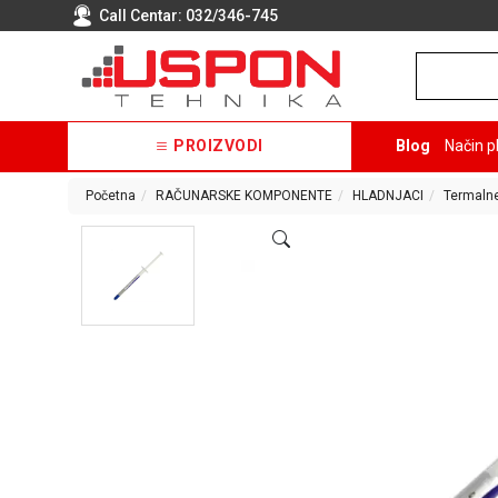
Call Centar:
032/346-745
PROIZVODI
Blog
Način p
Početna
RAČUNARSKE KOMPONENTE
HLADNJACI
Termalne