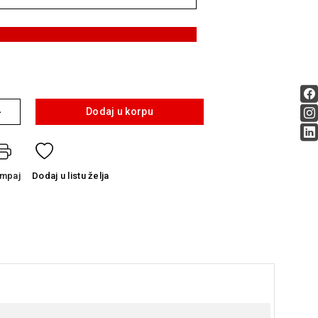
+
Dodaj u korpu
ampaj
Dodaj
u listu želja