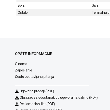
Boja
Siva
Ostalo
Termalna pa
OPŠTE INFORMACIJE
O nama
Zaposlenje
Često postavljana pitanja
Ugovor o prodaji (PDF)
Obrazac za odustanak od ugovora na daljinu (PDF)
Reklamacioni list (PDF)