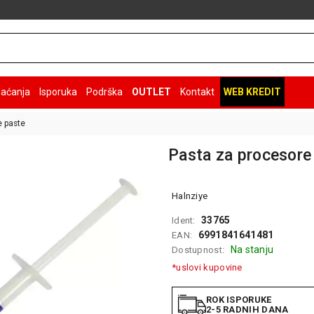
laćanja
Isporuka
Podrška
OUTLET
Kontakt
WEB KREDIT
 paste
Pasta za procesore
Halnziye
33765
Ident:
6991841641481
EAN:
Na stanju
Dostupnost:
*uslovi kupovine
ROK ISPORUKE
2-5 RADNIH DANA