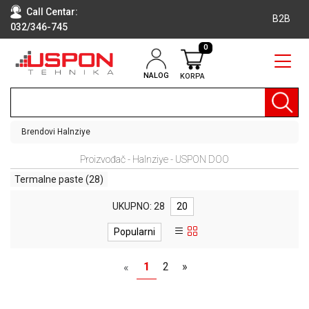
Call Centar:
B2B
032/346-745
0
NALOG
KORPA
RAČUNARI
BELA
TEHNIKA
Brendovi
Halnziye
KLIME I
Proizvođač - Halnziye - USPON DOO
DODATNA
OPREMA
Termalne paste
(28)
TV,
UKUPNO: 28
20
AUDIO,
VIDEO
Popularni
LAPTOP I
1
2
»
«
TABLET
RAČUNARI