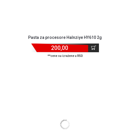
Pasta za procesore Halnziye HY610 2g
200,00
**cene su izražene u RSD