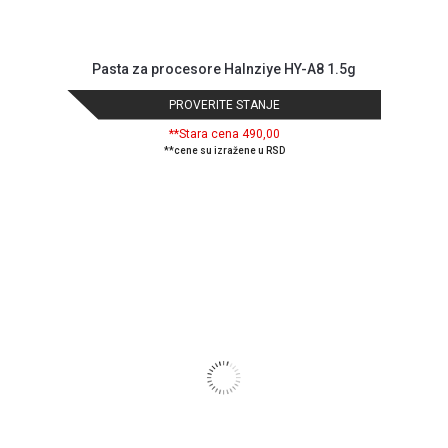
Pasta za procesore Halnziye HY-A8 1.5g
PROVERITE STANJE
**Stara cena 490,00
**cene su izražene u RSD