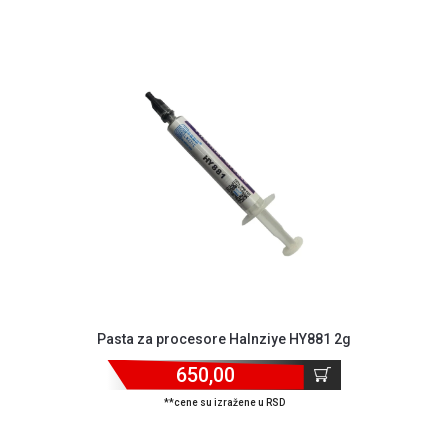
ALAT I
BAŠTA
OUTLET
KRIPTO
IGRAČKE
Pasta za procesore Halnziye HY881 2g
650,00
**cene su izražene u RSD