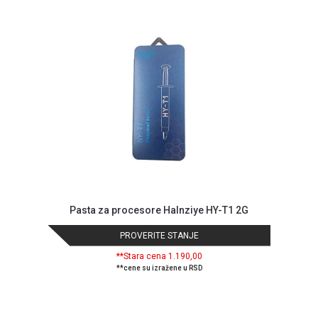
GAMING
EELEKTRO
ZAŠTITA
SOLARNI
SISTEMI
MREŽNA
OPREMA
ŠTAMPAČI,
SKENERI I
FOTOKOPIRI
Pasta za procesore Halnziye HY-T1 2G
FOTOAPARATI
PROVERITE STANJE
I KAMERE
**Stara cena 1.190,00
GPS
**cene su izražene u RSD
NAVIGACIJE
VIDEO