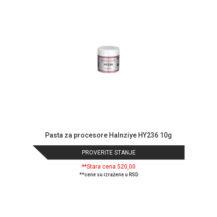
MONITORI
I
DODATNA
OPREMA
MOBILNI I
FIKSNI
TELEFONI
MALI
KUĆNI
APARATI
NEGA
Pasta za procesore Halnziye HY236 10g
LICA I
TELA
PROVERITE STANJE
RAČUNARSKE
**Stara cena 520,00
**cene su izražene u RSD
KOMPONENTE
RAČUNARSKE
PERIFERIJE