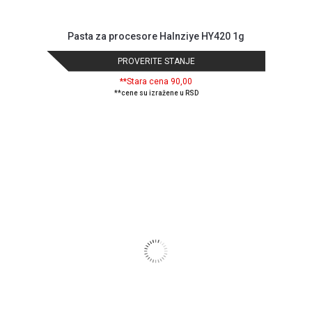
WEB
KREDIT
Pasta za procesore Halnziye HY420 1g
PROVERITE STANJE
**Stara cena 90,00
**cene su izražene u RSD