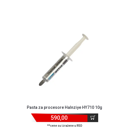
Pasta za procesore Halnziye HY710 10g
590,00
**cene su izražene u RSD