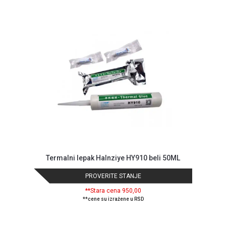
NADZOR I
SIGURNOSNA
OPREMA
SOFTWARE
KABLOVI I
ADAPTERI
KANCELARIJSKI
MATERIJAL
SVE
ZA
KUĆU
Termalni lepak Halnziye HY910 beli 50ML
ŠKOLSKI
PRIBOR
PROVERITE STANJE
**Stara cena 950,00
BICIKLE
**cene su izražene u RSD
I
FITNES