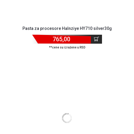
Pasta za procesore Halnziye HY710 silver30g
765,00
**cene su izražene u RSD