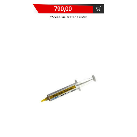
790,00
**cene su izražene u RSD