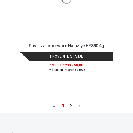
Pasta za procesore Halnziye HY880 4g
PROVERITE STANJE
**Stara cena 750,00
**cene su izražene u RSD
1
2
»
«