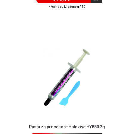
**cene su izražene u RSD
Pasta za procesore Halnziye HY880 2g