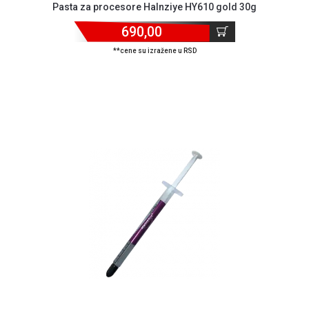
Pasta za procesore Halnziye HY610 gold 30g
690,00
**cene su izražene u RSD