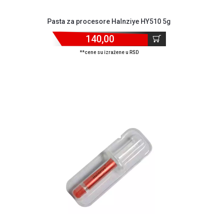
Način
plaćanja
Isporuka
Pasta za procesore Halnziye HY510 5g
Podrška
140,00
Opšti
uslovi
**cene su izražene u RSD
poslovanja
Saobraznost
i
reklamacije
Usluge
prijava
kvara
Politika
privatnosti
Politika
o
kolačićima
Provera
garancije
OUTLET
Kontakt