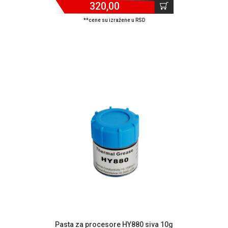
320,00
**cene su izražene u RSD
Pasta za procesore HY880 siva 10g