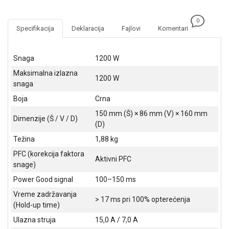
NADZOR I
SIGURNOSNA
0
OPREMA
Specifikacija
Deklaracija
Fajlovi
Komentari
SOFTWARE
Snaga
1200 W
KABLOVI I
Maksimalna izlazna
ADAPTERI
1200 W
snaga
KANCELARIJSKI
Boja
Crna
MATERIJAL
150 mm (Š) × 86 mm (V) × 160 mm
Dimenzije (Š / V / D)
(D)
SVE
ZA
Težina
1,88 kg
KUĆU
PFC (korekcija faktora
Aktivni PFC
snage)
ŠKOLSKI
PRIBOR
Power Good signal
100–150 ms
Vreme zadržavanja
BICIKLE
> 17 ms pri 100% opterećenja
(Hold-up time)
I
FITNES
Ulazna struja
15,0 A / 7,0 A