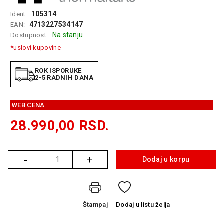
GAMING
105314
Ident:
4713227534147
EAN:
EELEKTRO
Na stanju
Dostupnost:
ZAŠTITA
*uslovi kupovine
SOLARNI
SISTEMI
ROK ISPORUKE
2-5 RADNIH DANA
MREŽNA
OPREMA
WEB CENA
ŠTAMPAČI,
28.990,00
RSD.
SKENERI I
FOTOKOPIRI
-
+
FOTOAPARATI
Dodaj u korpu
Količina
I KAMERE
GPS
NAVIGACIJE
Štampaj
Dodaj
u listu želja
VIDEO