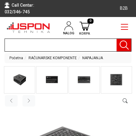
Call Centar:
B2B
032/346-745
0
NALOG
KORPA
RAČUNARI
BELA
TEHNIKA
Početna
RAČUNARSKE KOMPONENTE
NAPAJANJA
KLIME I
DODATNA
OPREMA
TV,
AUDIO,
VIDEO
LAPTOP I
TABLET
RAČUNARI