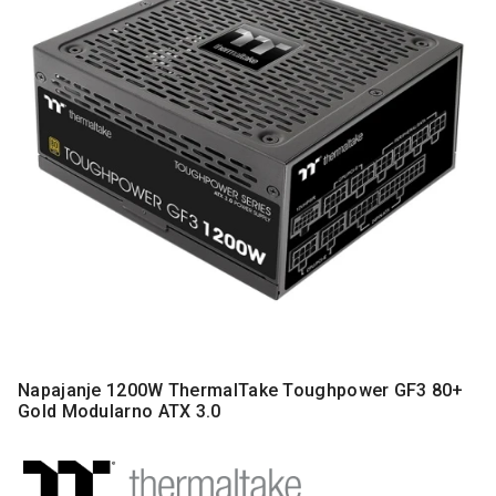
MONITORI
I
DODATNA
OPREMA
MOBILNI I
FIKSNI
TELEFONI
MALI
KUĆNI
APARATI
NEGA
LICA I
TELA
RAČUNARSKE
Napajanje 1200W ThermalTake Toughpower GF3 80+
KOMPONENTE
Gold Modularno ATX 3.0
RAČUNARSKE
PERIFERIJE