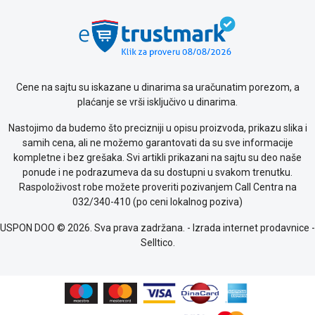
Cene na sajtu su iskazane u dinarima sa uračunatim porezom, a
plaćanje se vrši isključivo u dinarima.
Nastojimo da budemo što precizniji u opisu proizvoda, prikazu slika i
samih cena, ali ne možemo garantovati da su sve informacije
kompletne i bez grešaka. Svi artikli prikazani na sajtu su deo naše
ponude i ne podrazumeva da su dostupni u svakom trenutku.
Raspoloživost robe možete proveriti pozivanjem Call Centra na
032/340-410 (po ceni lokalnog poziva)
USPON DOO © 2026. Sva prava zadržana. -
Izrada internet prodavnice
-
Selltico.