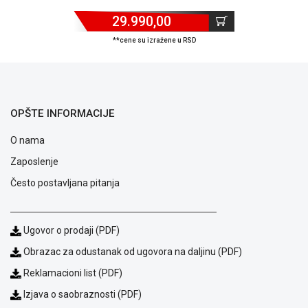
29.990,00
**cene su izražene u RSD
Blog
Način
OPŠTE INFORMACIJE
plaćanja
Isporuka
O nama
Podrška
Zaposlenje
Opšti
uslovi
Često postavljana pitanja
poslovanja
Saobraznost
i
Ugovor o prodaji (PDF)
reklamacije
Usluge
Obrazac za odustanak od ugovora na daljinu (PDF)
prijava
Reklamacioni list (PDF)
kvara
Politika
Izjava o saobraznosti (PDF)
privatnosti