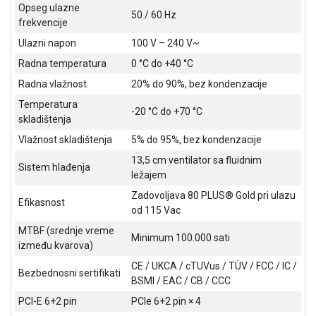
Opseg ulazne
ALAT I
50 / 60 Hz
frekvencije
BAŠTA
Ulazni napon
100 V – 240 V~
OUTLET
Radna temperatura
0 °C do +40 °C
Radna vlažnost
20% do 90%, bez kondenzacije
KRIPTO
Temperatura
-20 °C do +70 °C
IGRAČKE
skladištenja
Vlažnost skladištenja
5% do 95%, bez kondenzacije
13,5 cm ventilator sa fluidnim
Sistem hlađenja
ležajem
Zadovoljava 80 PLUS® Gold pri ulazu
Efikasnost
od 115 Vac
MTBF (srednje vreme
Minimum 100.000 sati
između kvarova)
CE / UKCA / cTUVus / TÜV / FCC / IC /
Bezbednosni sertifikati
BSMI / EAC / CB / CCC
PCI-E 6+2 pin
PCIe 6+2 pin × 4