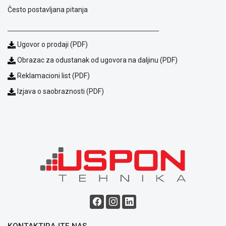
Često postavljana pitanja
Ugovor o prodaji (PDF)
Obrazac za odustanak od ugovora na daljinu (PDF)
Reklamacioni list (PDF)
Izjava o saobraznosti (PDF)
Blog
Način
plaćanja
Isporuka
Podrška
Opšti
uslovi
poslovanja
Saobraznost
i
reklamacije
KONTAKTIRAJTE NAS