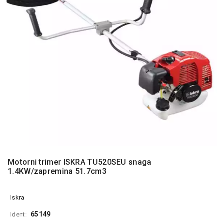
MONITORI
I
DODATNA
OPREMA
MOBILNI I
FIKSNI
TELEFONI
MALI
KUĆNI
APARATI
NEGA
LICA I
TELA
Motorni trimer ISKRA TU520SEU snaga
RAČUNARSKE
1.4KW/zapremina 51.7cm3
KOMPONENTE
RAČUNARSKE
Iskra
PERIFERIJE
65149
Ident: