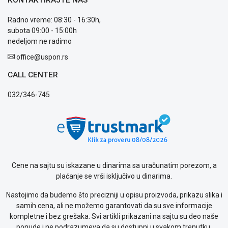
Usluge
prijava
Radno vreme: 08:30 - 16:30h,
kvara
subota 09:00 - 15:00h
Politika
nedeljom ne radimo
privatnosti
Politika
office@uspon.rs
o
CALL CENTER
kolačićima
Provera
032/346-745
garancije
OUTLET
Kontakt
WEB
KREDIT
Cene na sajtu su iskazane u dinarima sa uračunatim porezom, a
plaćanje se vrši isključivo u dinarima.
Nastojimo da budemo što precizniji u opisu proizvoda, prikazu slika i
samih cena, ali ne možemo garantovati da su sve informacije
kompletne i bez grešaka. Svi artikli prikazani na sajtu su deo naše
ponude i ne podrazumeva da su dostupni u svakom trenutku.