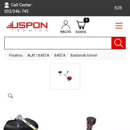
Call Centar:
B2B
032/346-745
0
NALOG
KORPA
RAČUNARI
BELA
TEHNIKA
Početna
ALAT I BAŠTA
BAŠTA
Baštenski trimeri
KLIME I
DODATNA
OPREMA
TV,
AUDIO,
VIDEO
LAPTOP I
TABLET
RAČUNARI