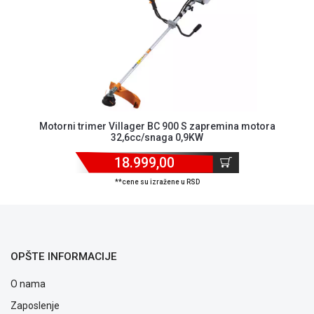
ALAT I
BAŠTA
OUTLET
KRIPTO
IGRAČKE
Motorni trimer Villager BC 900 S zapremina motora
32,6cc/snaga 0,9KW
18.999,00
**cene su izražene u RSD
OPŠTE INFORMACIJE
O nama
Zaposlenje