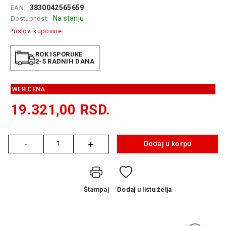
3830042565659
EAN:
GAMING
Na stanju
Dostupnost:
EELEKTRO
*uslovi kupovine
ZAŠTITA
ROK ISPORUKE
SOLARNI
2-5 RADNIH DANA
SISTEMI
MREŽNA
WEB CENA
OPREMA
19.321,00
RSD.
ŠTAMPAČI,
SKENERI I
FOTOKOPIRI
-
+
Dodaj u korpu
Količina
FOTOAPARATI
I KAMERE
Štampaj
Dodaj
u listu želja
GPS
NAVIGACIJE
VIDEO