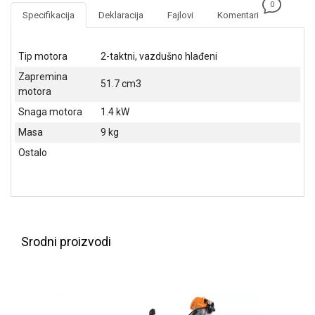
NADZOR I
0
Specifikacija
Deklaracija
Fajlovi
Komentari
SIGURNOSNA
OPREMA
Tip motora
2-taktni, vazdušno hlađeni
SOFTWARE
Zapremina
51.7 cm3
KABLOVI I
motora
ADAPTERI
Snaga motora
1.4 kW
Masa
9 kg
KANCELARIJSKI
MATERIJAL
Ostalo
SVE
ZA
KUĆU
ŠKOLSKI
Srodni proizvodi
PRIBOR
BICIKLE
I
FITNES