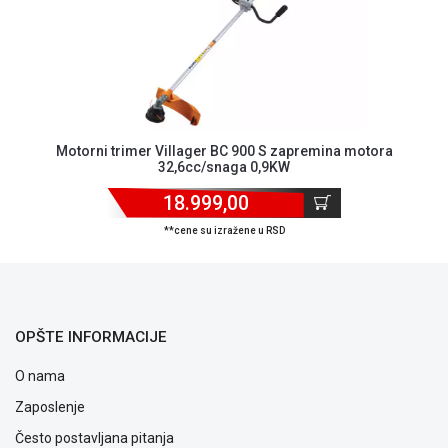
ALAT I
BAŠTA
OUTLET
KRIPTO
Motorni trimer Villager BC 900 S zapremina motora
IGRAČKE
32,6cc/snaga 0,9KW
18.999,00
**cene su izražene u RSD
OPŠTE INFORMACIJE
O nama
Zaposlenje
Često postavljana pitanja