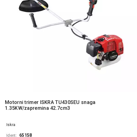
MONITORI
I
DODATNA
OPREMA
MOBILNI I
FIKSNI
TELEFONI
MALI
KUĆNI
APARATI
NEGA
LICA I
TELA
Motorni trimer ISKRA TU430SEU snaga
RAČUNARSKE
1.35KW/zapremina 42.7cm3
KOMPONENTE
RAČUNARSKE
Iskra
PERIFERIJE
65158
Ident: