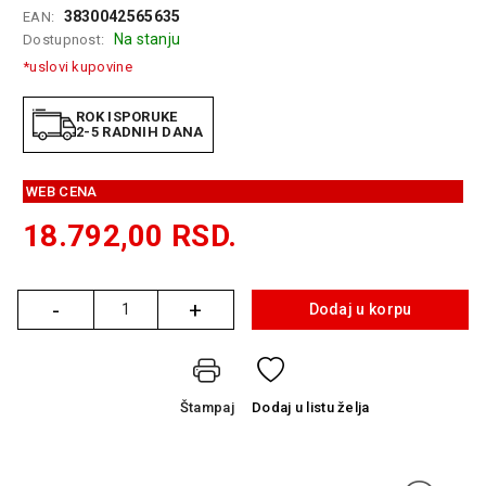
3830042565635
EAN:
GAMING
Na stanju
Dostupnost:
EELEKTRO
*uslovi kupovine
ZAŠTITA
ROK ISPORUKE
SOLARNI
2-5 RADNIH DANA
SISTEMI
MREŽNA
WEB CENA
OPREMA
18.792,00
RSD.
ŠTAMPAČI,
SKENERI I
FOTOKOPIRI
-
+
Dodaj u korpu
Količina
FOTOAPARATI
I KAMERE
Štampaj
Dodaj
u listu želja
GPS
NAVIGACIJE
VIDEO