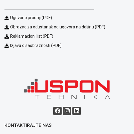
Ugovor o prodaji (PDF)
Obrazac za odustanak od ugovora na daljinu (PDF)
Reklamacioni list (PDF)
Izjava o saobraznosti (PDF)
Blog
Način
plaćanja
Isporuka
Podrška
Opšti
uslovi
poslovanja
Saobraznost
i
KONTAKTIRAJTE NAS
reklamacije
Usluge