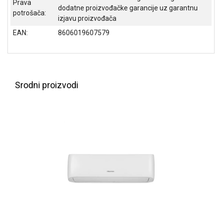
Prava
dodatne proizvođačke garancije uz garantnu
ALAT I
potrošača:
izjavu proizvođača
BAŠTA
EAN:
8606019607579
OUTLET
KRIPTO
IGRAČKE
Srodni proizvodi