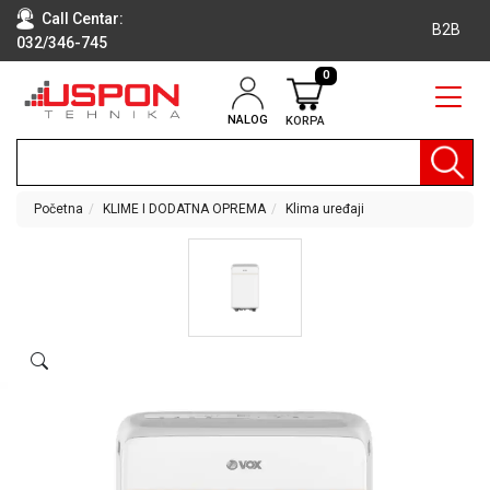
Call Centar:
B2B
032/346-745
0
NALOG
KORPA
RAČUNARI
BELA
TEHNIKA
Početna
KLIME I DODATNA OPREMA
Klima uređaji
KLIME I
DODATNA
OPREMA
TV,
AUDIO,
VIDEO
LAPTOP I
TABLET
RAČUNARI