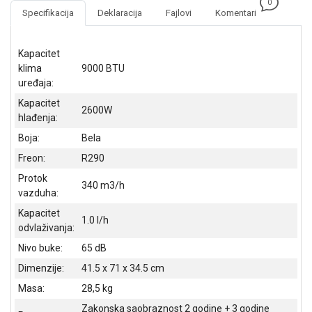
0
NADZOR I
Specifikacija
Deklaracija
Fajlovi
Komentari
SIGURNOSNA
OPREMA
Kapacitet
SOFTWARE
klima
9000 BTU
uređaja:
KABLOVI I
Kapacitet
ADAPTERI
2600W
hlađenja:
KANCELARIJSKI
Boja:
Bela
MATERIJAL
Freon:
R290
SVE
Protok
340 m3/h
ZA
vazduha:
KUĆU
Kapacitet
1.0 l/h
odvlaživanja:
ŠKOLSKI
PRIBOR
Nivo buke:
65 dB
Dimenzije:
41.5 x 71 x 34.5 cm
BICIKLE
I
Masa:
28,5 kg
FITNES
Zakonska saobraznost 2 godine + 3 godine