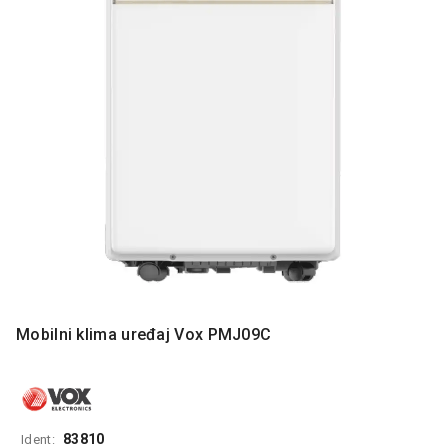
MONITORI
I
DODATNA
OPREMA
MOBILNI I
FIKSNI
TELEFONI
MALI
KUĆNI
APARATI
NEGA
LICA I
TELA
Mobilni klima uređaj Vox PMJ09C
RAČUNARSKE
KOMPONENTE
RAČUNARSKE
PERIFERIJE
83810
Ident: