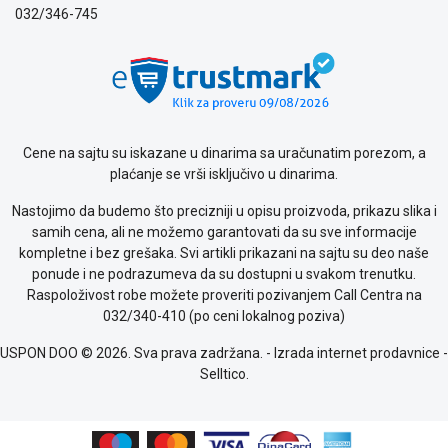
032/346-745
Cene na sajtu su iskazane u dinarima sa uračunatim porezom, a
plaćanje se vrši isključivo u dinarima.
Nastojimo da budemo što precizniji u opisu proizvoda, prikazu slika i
samih cena, ali ne možemo garantovati da su sve informacije
kompletne i bez grešaka. Svi artikli prikazani na sajtu su deo naše
ponude i ne podrazumeva da su dostupni u svakom trenutku.
Raspoloživost robe možete proveriti pozivanjem Call Centra na
032/340-410 (po ceni lokalnog poziva)
USPON DOO © 2026. Sva prava zadržana. -
Izrada internet prodavnice
-
Selltico.