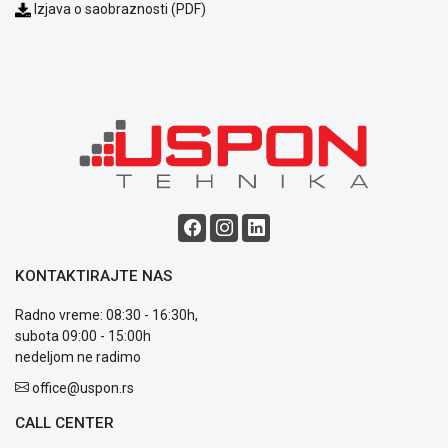
Podrška
Izjava o saobraznosti (PDF)
Opšti
uslovi
poslovanja
Saobraznost
i
reklamacije
Usluge
prijava
kvara
Politika
privatnosti
Politika
o
KONTAKTIRAJTE NAS
kolačićima
Radno vreme: 08:30 - 16:30h,
Provera
subota 09:00 - 15:00h
garancije
nedeljom ne radimo
OUTLET
Kontakt
office@uspon.rs
WEB
KREDIT
CALL CENTER