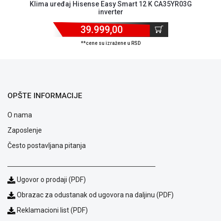
Klima uređaj Hisense Easy Smart 12 K CA35YR03G
inverter
39.999,00
**cene su izražene u RSD
OPŠTE INFORMACIJE
O nama
Zaposlenje
Često postavljana pitanja
Ugovor o prodaji (PDF)
Blog
Način
Obrazac za odustanak od ugovora na daljinu (PDF)
plaćanja
Reklamacioni list (PDF)
Isporuka