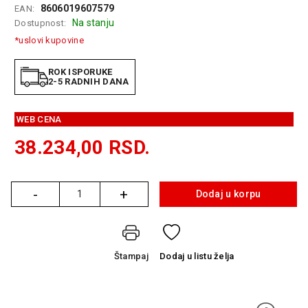
8606019607579
EAN:
GAMING
Na stanju
Dostupnost:
EELEKTRO
*uslovi kupovine
ZAŠTITA
ROK ISPORUKE
SOLARNI
2-5 RADNIH DANA
SISTEMI
WEB CENA
MREŽNA
OPREMA
38.234,00
RSD.
ŠTAMPAČI,
SKENERI I
FOTOKOPIRI
-
+
Dodaj u korpu
Količina
FOTOAPARATI
I KAMERE
Štampaj
Dodaj
u listu želja
GPS
NAVIGACIJE
VIDEO