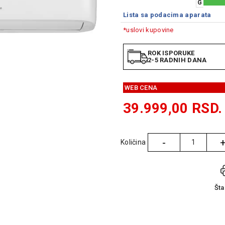
G
Lista sa podacima aparata
*uslovi kupovine
ROK ISPORUKE
2-5 RADNIH DANA
WEB CENA
39.999,00
RSD.
-
Količina
Količina
Št