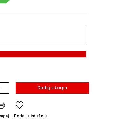
+
Dodaj u korpu
ampaj
Dodaj
u listu želja