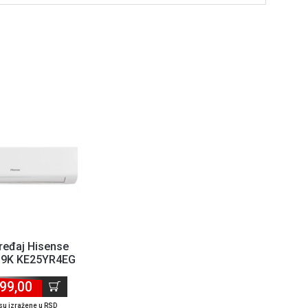
ređaj Hisense
 9K KE25YR4EG
99,00
su izražene u RSD