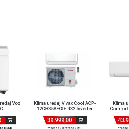
uređaj Vox
Klima uređaj Vivax Cool ACP-
Klima u
9C
12CH35AEGI+ R32 Inverter
Comfort
0
39.999,00
43.9
ene u RSD
**cene su izražene u RSD
**cene 