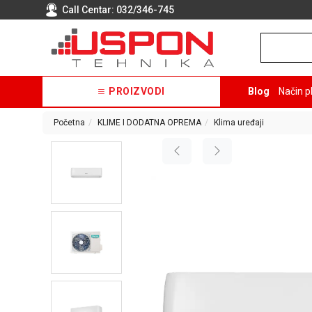
Call Centar:
032/346-745
PROIZVODI
Blog
Način p
Početna
KLIME I DODATNA OPREMA
Klima uređaji