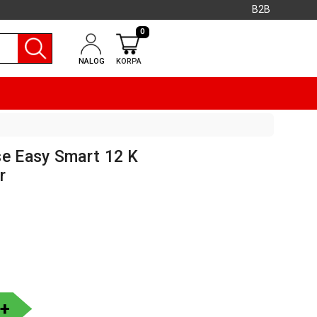
B2B
0
NALOG
KORPA
se Easy Smart 12 K
r
+