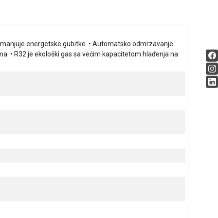
 i smanjuje energetske gubitke. • Automatsko odmrzavanje
a. • R32 je ekološki gas sa većim kapacitetom hlađenja na