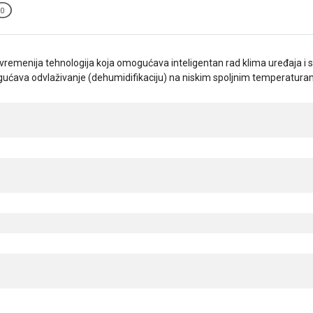
0
savremenija tehnologija koja omogućava inteligentan rad klima uređaja
ćava odvlaživanje (dehumidifikaciju) na niskim spoljnim temperaturam