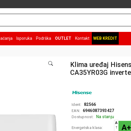
laćanja
Isporuka
Podrška
OUTLET
Kontakt
WEB KREDIT
Klima uređaj Hisen
CA35YR03G inverte
82566
Ident:
6946087393427
EAN:
Na stanju
Dostupnost:
A
A+
Energetska klasa: