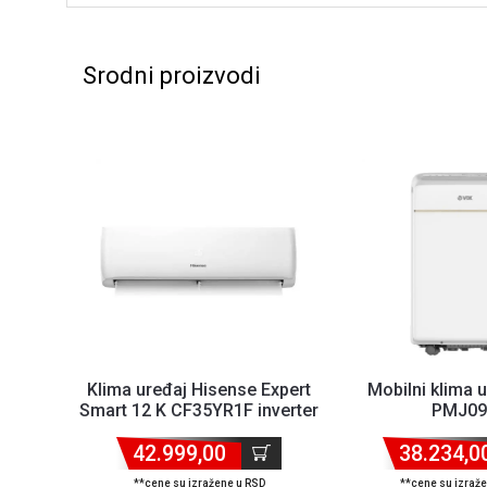
Srodni proizvodi
Klima uređaj Hisense Expert
Mobilni klima 
Smart 12 K CF35YR1F inverter
PMJ0
42.999,00
38.234,0
**cene su izražene u RSD
**cene su izraž