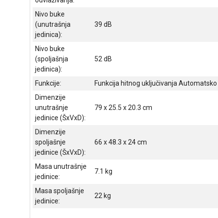
Nivo buke
(unutrašnja
39 dB
jedinica):
Nivo buke
(spoljašnja
52 dB
jedinica):
Funkcije:
Funkcija hitnog uključivanja Automatsk
Dimenzije
unutrašnje
79 x 25.5 x 20.3 cm
jedinice (ŠxVxD):
Dimenzije
spoljašnje
66 x 48.3 x 24 cm
jedinice (ŠxVxD):
Masa unutrašnje
7.1 kg
jedinice:
Masa spoljašnje
22 kg
jedinice: