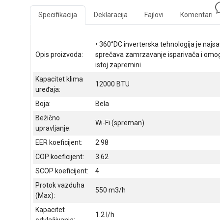
Specifikacija
Deklaracija
Fajlovi
Komentari
• 360°DC inverterska tehnologija je naj
Opis proizvoda:
sprečava zamrzavanje isparivača i omogu
istoj zapremini.
Kapacitet klima
12000 BTU
uređaja:
Boja:
Bela
Bežično
Wi-Fi (spreman)
upravljanje:
EER koeficijent:
2.98
COP koeficijent:
3.62
SCOP koeficijent:
4
Protok vazduha
550 m3/h
(Max):
Kapacitet
1.2 l/h
odvlaživanja: