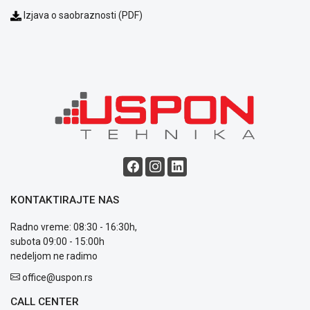
Izjava o saobraznosti (PDF)
Blog
Način
plaćanja
Isporuka
Podrška
Opšti
uslovi
KONTAKTIRAJTE NAS
poslovanja
Saobraznost
Radno vreme: 08:30 - 16:30h,
i
subota 09:00 - 15:00h
reklamacije
nedeljom ne radimo
Usluge
prijava
office@uspon.rs
kvara
CALL CENTER
Politika