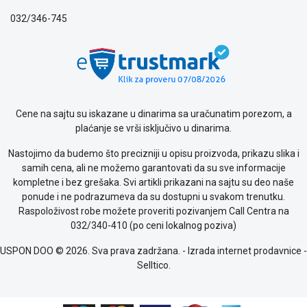
privatnosti
032/346-745
Politika
o
kolačićima
Provera
garancije
OUTLET
Kontakt
Cene na sajtu su iskazane u dinarima sa uračunatim porezom, a
WEB
plaćanje se vrši isključivo u dinarima.
KREDIT
Nastojimo da budemo što precizniji u opisu proizvoda, prikazu slika i
samih cena, ali ne možemo garantovati da su sve informacije
kompletne i bez grešaka. Svi artikli prikazani na sajtu su deo naše
ponude i ne podrazumeva da su dostupni u svakom trenutku.
Raspoloživost robe možete proveriti pozivanjem Call Centra na
032/340-410 (po ceni lokalnog poziva)
USPON DOO © 2026. Sva prava zadržana. -
Izrada internet prodavnice
-
Selltico.