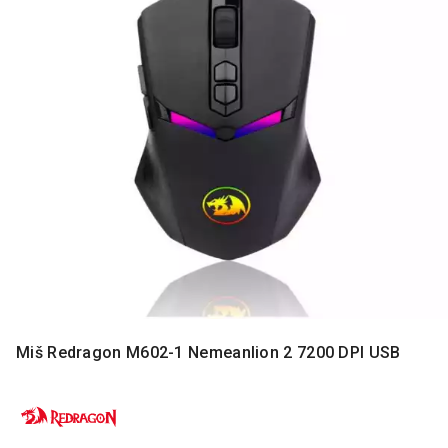
MONITORI
I
DODATNA
OPREMA
MOBILNI I
FIKSNI
TELEFONI
MALI
KUĆNI
APARATI
NEGA
LICA I
TELA
RAČUNARSKE
Miš Redragon M602-1 Nemeanlion 2 7200 DPI USB
KOMPONENTE
RAČUNARSKE
PERIFERIJE