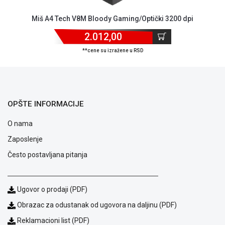
ALAT I
Miš A4 Tech V8M Bloody Gaming/Optički 3200 dpi
BAŠTA
2.012,00
OUTLET
**cene su izražene u RSD
KRIPTO
IGRAČKE
OPŠTE INFORMACIJE
O nama
Zaposlenje
Često postavljana pitanja
Ugovor o prodaji (PDF)
Obrazac za odustanak od ugovora na daljinu (PDF)
Reklamacioni list (PDF)