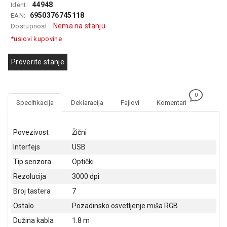
44948
Ident:
GAMING
6950376745118
EAN:
Nema na stanju
Dostupnost:
EELEKTRO
ZAŠTITA
*uslovi kupovine
SOLARNI
Proverite stanje
SISTEMI
MREŽNA
0
OPREMA
Specifikacija
Deklaracija
Fajlovi
Komentari
ŠTAMPAČI,
SKENERI I
Povezivost
Žični
FOTOKOPIRI
Interfejs
USB
FOTOAPARATI
Tip senzora
Optički
I KAMERE
Rezolucija
3000 dpi
GPS
Broj tastera
7
NAVIGACIJE
Ostalo
Pozadinsko osvetljenje miša RGB
Dužina kabla
1.8 m
VIDEO