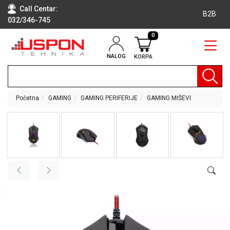
Call Centar:
B2B
032/346-745
0
NALOG
KORPA
RAČUNARI
BELA
TEHNIKA
Početna
GAMING
GAMING PERIFERIJE
GAMING MIŠEVI
KLIME I
DODATNA
OPREMA
TV,
AUDIO,
VIDEO
LAPTOP I
TABLET
RAČUNARI