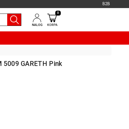
B2B
0
NALOG
KORPA
M 5009 GARETH Pink