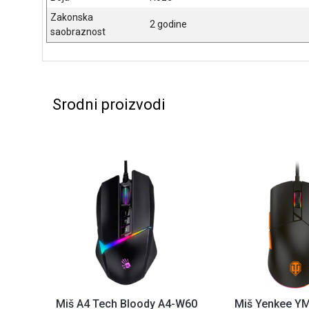
Zakonska
2 godine
saobraznost
Srodni proizvodi
Miš A4 Tech Bloody A4-W60
Miš Yenkee Y