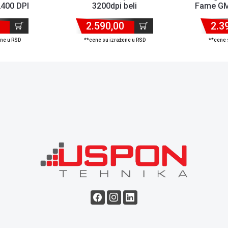
400 DPI
3200dpi beli
Fame GM
2.590,00
2.3
ene u RSD
**cene su izražene u RSD
**cene 