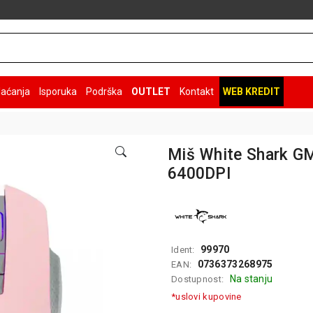
laćanja
Isporuka
Podrška
OUTLET
Kontakt
WEB KREDIT
Miš White Shark G
6400DPI
99970
Ident:
0736373268975
EAN:
Na stanju
Dostupnost:
*uslovi kupovine