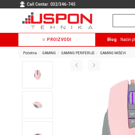
Call Centar:
032/346-745
PROIZVODI
Blog
Način p
Početna
GAMING
GAMING PERIFERIJE
GAMING MIŠEVI