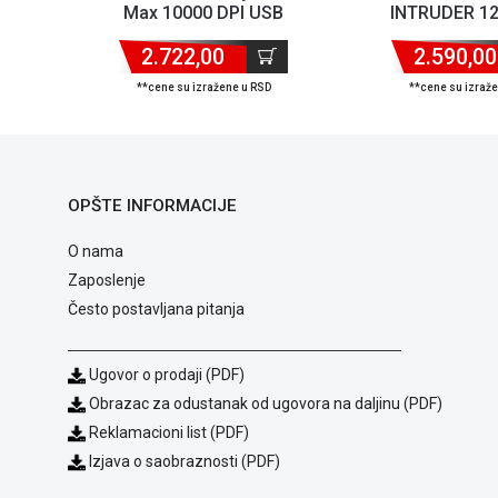
Max 10000 DPI USB
INTRUDER 12
2.722,00
2.590,00
**cene su izražene u RSD
**cene su izraž
OPŠTE INFORMACIJE
O nama
Zaposlenje
Često postavljana pitanja
Ugovor o prodaji (PDF)
Obrazac za odustanak od ugovora na daljinu (PDF)
Reklamacioni list (PDF)
Izjava o saobraznosti (PDF)