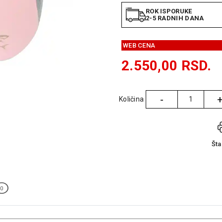
ROK ISPORUKE
2-5 RADNIH DANA
WEB CENA
2.550,00
RSD.
-
Količina
Količina
Št
0