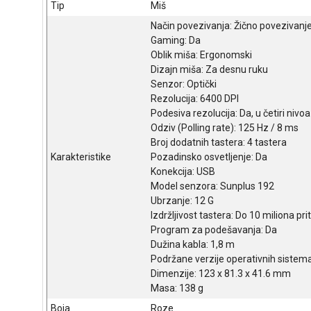
Tip
Miš
Način povezivanja: Žično povezivanj
Gaming: Da
Oblik miša: Ergonomski
Dizajn miša: Za desnu ruku
Senzor: Optički
Rezolucija: 6400 DPI
Podesiva rezolucija: Da, u četiri nivoa
Odziv (Polling rate): 125 Hz / 8 ms
Broj dodatnih tastera: 4 tastera
Karakteristike
Pozadinsko osvetljenje: Da
Konekcija: USB
Model senzora: Sunplus 192
Ubrzanje: 12 G
Izdržljivost tastera: Do 10 miliona pri
Program za podešavanja: Da
Dužina kabla: 1,8 m
Podržane verzije operativnih siste
Dimenzije: 123 x 81.3 x 41.6 mm
Masa: 138 g
Boja
Roze