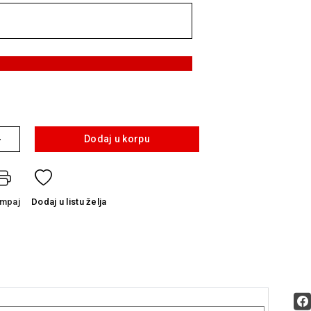
+
Dodaj u korpu
ampaj
Dodaj
u listu želja