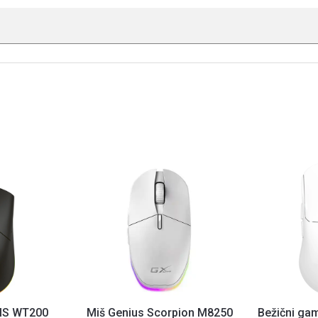
MS WT200
Miš Genius Scorpion M8250
Bežični ga