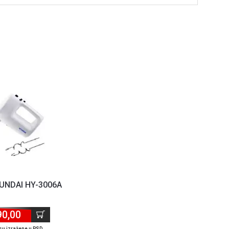
YUNDAI HY-3006A
90,00
su izražene u RSD