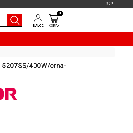
B2B
0
NALOG
KORPA
M 5207SS/400W/crna-