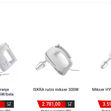
renje
ISKRA ručni mikser 300W
Mikser H
W/bela
2.781,00
3.5
ene u RSD
**cene su izražene u RSD
**cene 