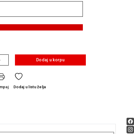
+
Dodaj u korpu
ampaj
Dodaj
u listu želja