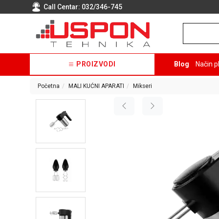
Call Centar:
032/346-745
PROIZVODI
Blog
Način p
Početna
MALI KUĆNI APARATI
Mikseri