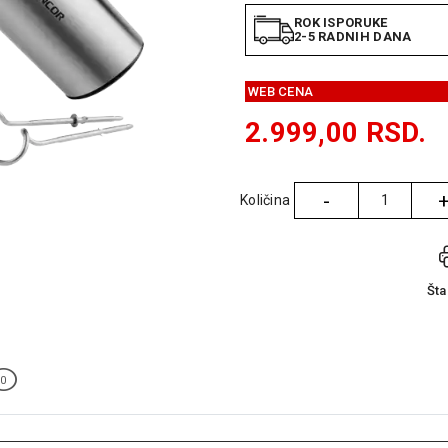
ROK ISPORUKE
2-5 RADNIH DANA
WEB CENA
2.999,00
RSD.
-
Količina
Količina
Št
0