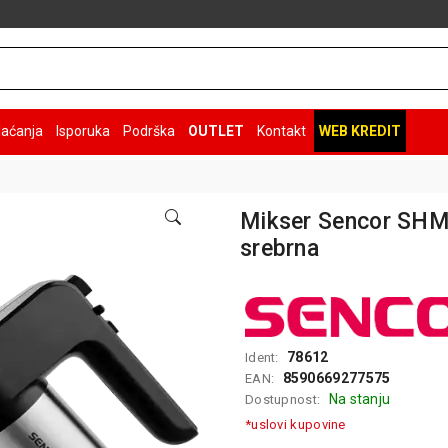
laćanja
Isporuka
Podrška
OUTLET
Kontakt
WEB KREDIT
Mikser Sencor SH
srebrna
78612
Ident:
8590669277575
EAN:
Na stanju
Dostupnost:
*uslovi kupovine