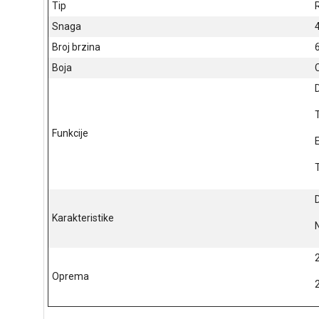
Tip
Snaga
Broj brzina
Boja
T
Funkcije
D
Karakteristike
Oprema
2