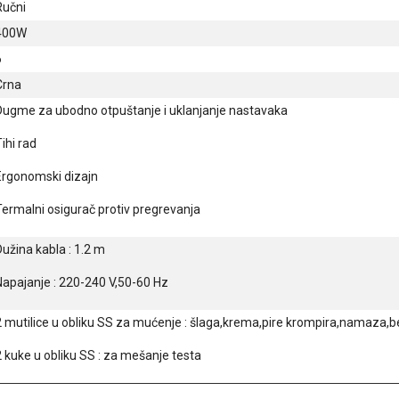
Ručni
400W
6
Crna
Dugme za ubodno otpuštanje i uklanjanje nastavaka
ihi rad
Ergonomski dizajn
Termalni osigurač protiv pregrevanja
užina kabla : 1.2 m
Napajanje : 220-240 V,50-60 Hz
2 mutilice u obliku SS za mućenje : šlaga,krema,pire krompira,namaza,
 kuke u obliku SS : za mešanje testa