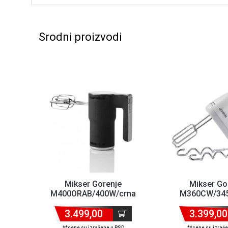
Srodni proizvodi
Mikser Gorenje
Mikser Go
M400ORAB/400W/crna
M360CW/345
3.499,00
3.399,00
**cene su izražene u RSD
**cene su izraž