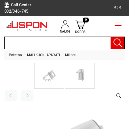
Call Centar:
B2B
032/346-745
0
NALOG
KORPA
RAČUNARI
BELA
TEHNIKA
Početna
MALI KUĆNI APARATI
Mikseri
KLIME I
DODATNA
OPREMA
TV,
AUDIO,
VIDEO
LAPTOP I
TABLET
RAČUNARI