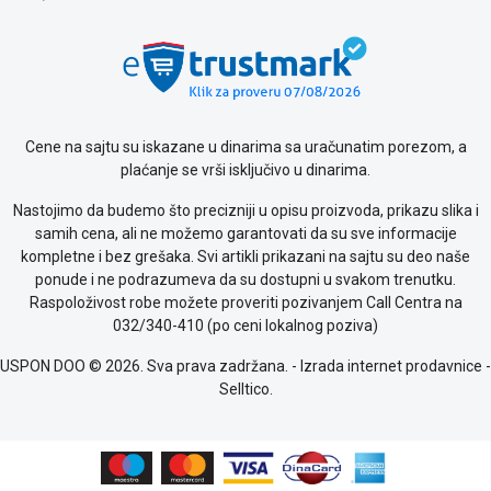
Cene na sajtu su iskazane u dinarima sa uračunatim porezom, a
plaćanje se vrši isključivo u dinarima.
Nastojimo da budemo što precizniji u opisu proizvoda, prikazu slika i
samih cena, ali ne možemo garantovati da su sve informacije
kompletne i bez grešaka. Svi artikli prikazani na sajtu su deo naše
ponude i ne podrazumeva da su dostupni u svakom trenutku.
Raspoloživost robe možete proveriti pozivanjem Call Centra na
032/340-410 (po ceni lokalnog poziva)
USPON DOO © 2026. Sva prava zadržana. -
Izrada internet prodavnice
-
Selltico.