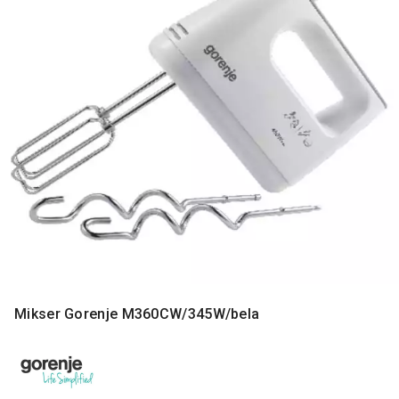
MONITORI
I
DODATNA
OPREMA
MOBILNI I
FIKSNI
TELEFONI
MALI
KUĆNI
APARATI
NEGA
LICA I
TELA
RAČUNARSKE
Mikser Gorenje M360CW/345W/bela
KOMPONENTE
RAČUNARSKE
PERIFERIJE