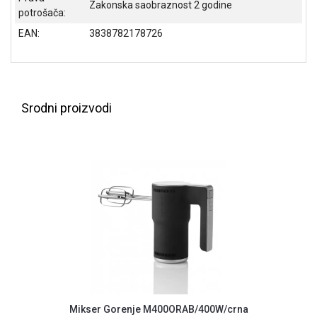
Zakonska saobraznost 2 godine
potrošača:
ALAT I
BAŠTA
EAN:
3838782178726
OUTLET
KRIPTO
Srodni proizvodi
IGRAČKE
Mikser Gorenje M400ORAB/400W/crna