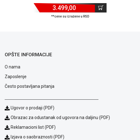
3.499,00
**cene su izražene u RSD
OPŠTE INFORMACIJE
O nama
Zaposlenje
Često postavljana pitanja
Ugovor o prodaji (PDF)
Blog
Način
Obrazac za odustanak od ugovora na daljinu (PDF)
plaćanja
Reklamacioni list (PDF)
Isporuka
Izjava o saobraznosti (PDF)
Podrška