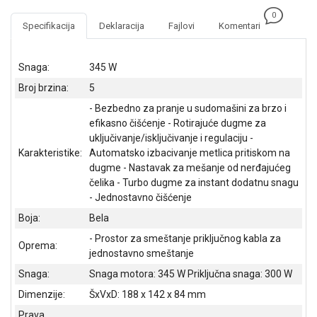
NADZOR I
0
SIGURNOSNA
Specifikacija
Deklaracija
Fajlovi
Komentari
OPREMA
SOFTWARE
Snaga:
345 W
Broj brzina:
5
KABLOVI I
ADAPTERI
- Bezbedno za pranje u sudomašini za brzo i
efikasno čišćenje - Rotirajuće dugme za
KANCELARIJSKI
uključivanje/isključivanje i regulaciju -
MATERIJAL
Karakteristike:
Automatsko izbacivanje metlica pritiskom na
dugme - Nastavak za mešanje od nerđajućeg
SVE
čelika - Turbo dugme za instant dodatnu snagu
ZA
- Jednostavno čišćenje
KUĆU
Boja:
Bela
ŠKOLSKI
- Prostor za smeštanje priključnog kabla za
Oprema:
PRIBOR
jednostavno smeštanje
Snaga:
Snaga motora: 345 W Priključna snaga: 300 W
BICIKLE
I
Dimenzije:
ŠxVxD: 188 x 142 x 84 mm
FITNES
Prava