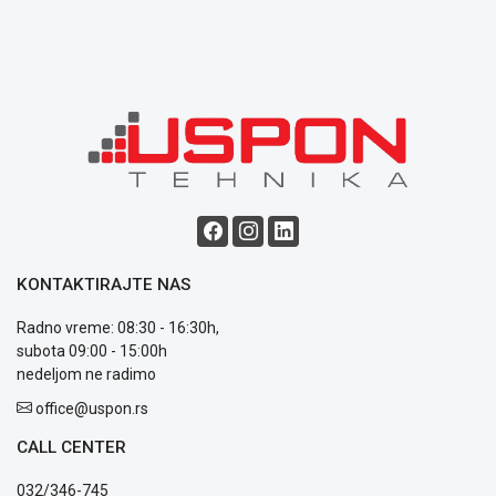
Opšti
uslovi
poslovanja
Saobraznost
i
reklamacije
Usluge
prijava
kvara
Politika
privatnosti
Politika
KONTAKTIRAJTE NAS
o
kolačićima
Radno vreme: 08:30 - 16:30h,
Provera
subota 09:00 - 15:00h
garancije
nedeljom ne radimo
OUTLET
Kontakt
office@uspon.rs
WEB
CALL CENTER
KREDIT
032/346-745