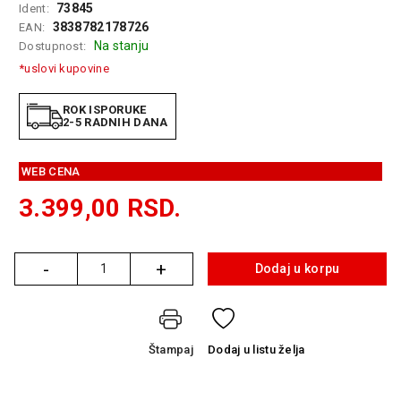
73845
Ident:
GAMING
3838782178726
EAN:
Na stanju
Dostupnost:
EELEKTRO
ZAŠTITA
*uslovi kupovine
SOLARNI
ROK ISPORUKE
SISTEMI
2-5 RADNIH DANA
MREŽNA
WEB CENA
OPREMA
3.399,00
RSD.
ŠTAMPAČI,
SKENERI I
FOTOKOPIRI
-
+
Dodaj u korpu
Količina
FOTOAPARATI
I KAMERE
GPS
Štampaj
Dodaj
u listu želja
NAVIGACIJE
VIDEO