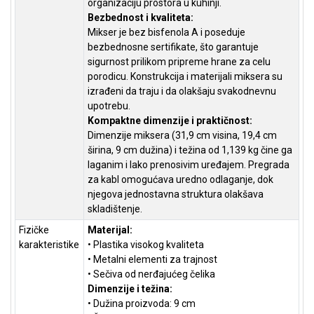
organizaciju prostora u kuhinji.
ALAT I
Bezbednost i kvaliteta:
BAŠTA
Mikser je bez bisfenola A i poseduje
bezbednosne sertifikate, što garantuje
OUTLET
sigurnost prilikom pripreme hrane za celu
porodicu. Konstrukcija i materijali miksera su
KRIPTO
izrađeni da traju i da olakšaju svakodnevnu
upotrebu.
IGRAČKE
Kompaktne dimenzije i praktičnost:
Dimenzije miksera (31,9 cm visina, 19,4 cm
širina, 9 cm dužina) i težina od 1,139 kg čine ga
laganim i lako prenosivim uređajem. Pregrada
za kabl omogućava uredno odlaganje, dok
njegova jednostavna struktura olakšava
skladištenje.
Fizičke
Materijal:
karakteristike
• Plastika visokog kvaliteta
• Metalni elementi za trajnost
• Sečiva od nerđajućeg čelika
Dimenzije i težina:
• Dužina proizvoda: 9 cm