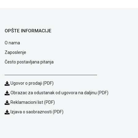
uslovi
poslovanja
Saobraznost
i
reklamacije
OPŠTE INFORMACIJE
Usluge
prijava
O nama
kvara
Zaposlenje
Politika
privatnosti
Često postavljana pitanja
Politika
o
kolačićima
Ugovor o prodaji (PDF)
Provera
garancije
Obrazac za odustanak od ugovora na daljinu (PDF)
OUTLET
Reklamacioni list (PDF)
Kontakt
WEB
Izjava o saobraznosti (PDF)
KREDIT