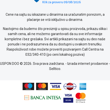
Cene na sajtu su iskazane u dinarima sa uračunatim porezom, a
plaćanje se vrši isključivo u dinarima.
Nastojimo da budemo što precizniji u opisu proizvoda, prikazu slika i
samih cena, ali ne možemo garantovati da su sve informacije
kompletne i bez grešaka. Svi artikli prikazani na sajtu su deo naše
ponude i ne podrazumeva da su dostupni u svakom trenutku.
Raspoloživost robe možete proveriti pozivanjem Call Centra na
032/340-410 (po ceni lokalnog poziva)
USPON DOO © 2026. Sva prava zadržana. -
Izrada internet prodavnice
-
Selltico.