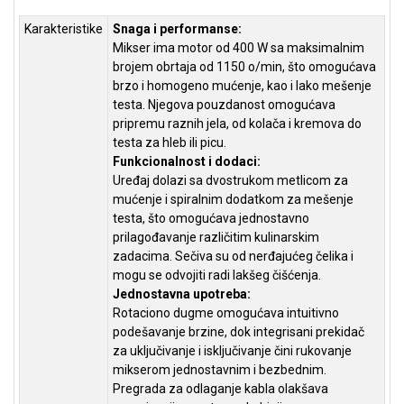
NADZOR I
SIGURNOSNA
Karakteristike
Snaga i performanse:
OPREMA
Mikser ima motor od 400 W sa maksimalnim
brojem obrtaja od 1150 o/min, što omogućava
SOFTWARE
brzo i homogeno mućenje, kao i lako mešenje
testa. Njegova pouzdanost omogućava
KABLOVI I
pripremu raznih jela, od kolača i kremova do
ADAPTERI
testa za hleb ili picu.
Funkcionalnost i dodaci:
KANCELARIJSKI
Uređaj dolazi sa dvostrukom metlicom za
MATERIJAL
mućenje i spiralnim dodatkom za mešenje
testa, što omogućava jednostavno
SVE
prilagođavanje različitim kulinarskim
ZA
zadacima. Sečiva su od nerđajućeg čelika i
KUĆU
mogu se odvojiti radi lakšeg čišćenja.
Jednostavna upotreba:
ŠKOLSKI
Rotaciono dugme omogućava intuitivno
PRIBOR
podešavanje brzine, dok integrisani prekidač
BICIKLE
za uključivanje i isključivanje čini rukovanje
I
mikserom jednostavnim i bezbednim.
FITNES
Pregrada za odlaganje kabla olakšava