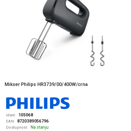
MONITORI
I
DODATNA
OPREMA
MOBILNI I
FIKSNI
TELEFONI
MALI
KUĆNI
APARATI
NEGA
LICA I
Mikser Philips HR3739/00/400W/crna
TELA
RAČUNARSKE
KOMPONENTE
105068
Ident:
RAČUNARSKE
8720389056796
EAN:
PERIFERIJE
Na stanju
Dostupnost: