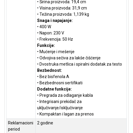
• Širina proizvoda: 19,4 cm
• Visina proizvoda: 31,9 cm
• Težina proizvoda: 1,139 kg
Snaga i napajanje:
• 400 W
• Napon: 230 V
• Frekvencija: 50 Hz
Funkcije:
• Mućenje i mešenje
• Odvojiva sečiva za lakše čišćenje
• Dvostruka metlica i spiralni dodatak za testo
Bezbednost:
• Bez bisfenola A
• Bezbednosni sertifikati
Dodatne funkcije:
• Pregrada za odlaganje kabla
• Integrisani prekidač za
uključivanje/isključivanje
• Kompaktan i lagan za prenos
Reklamacioni
2 godine
period