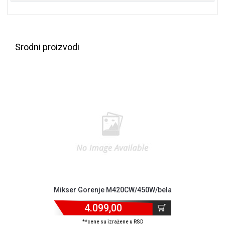
Srodni proizvodi
Blog
Način
plaćanja
Mikser Gorenje M420CW/450W/bela
Isporuka
Podrška
4.099,00
Opšti
**cene su izražene u RSD