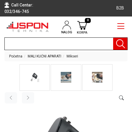
Call Centar:
B2B
032/346-745
0
NALOG
KORPA
RAČUNARI
BELA
TEHNIKA
Početna
MALI KUĆNI APARATI
Mikseri
KLIME I
DODATNA
OPREMA
TV,
AUDIO,
VIDEO
LAPTOP I
TABLET
RAČUNARI