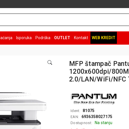
laćanja
Isporuka
Podrška
OUTLET
Kontakt
WEB KREDIT
MFP štampač Pan
1200x600dpi/800
2.0/LAN/WiFi/NFC 
81075
Ident:
6936358027175
EAN:
Na stanju
Dostupnost: