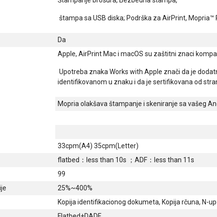
štampa sa USB diska; Podrška za AirPrint, Mopria™ P
Da
Apple, AirPrint Mac i macOS su zaštitni znaci kompan
Upotreba znaka Works with Apple znači da je dodat
identifikovanom u znaku i da je sertifikovana od st
Mopria olakšava štampanje i skeniranje sa vašeg An
33cpm(A4) 35cpm(Letter)
flatbed：less than 10s ；ADF：less than 11s
99
je
25%~400%
Kopija identifikacionog dokumeta, Kopija rčuna, N-up
Flatbed+DADF