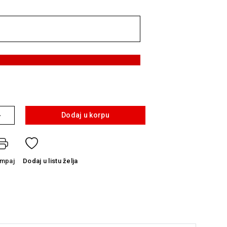
+
Dodaj u korpu
ampaj
Dodaj
u listu želja