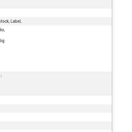
stock, Label,
lio,
Big
a：