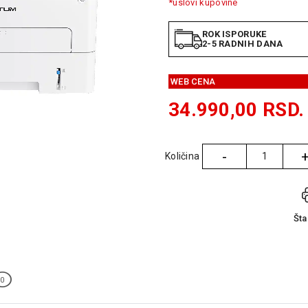
*uslovi kupovine
ROK ISPORUKE
2-5 RADNIH DANA
WEB CENA
34.990,00
RSD.
-
Količina
Količina
Št
0