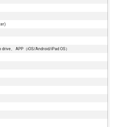
er)
 drive、 APP（iOS/Android/iPad OS）