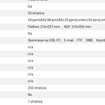
Da
50 stranica
24 ppm(A4)/48 ipm(A4) 25 ppm(Letter)/50 ipm(Lett
Flatbed: 216×297 mm ；ADF: 216×356 mm
Da
Skeniranje na USB, PC、E-mail、FTP、SMB、thumb
n/a
n/a
n/a
n/a
n/a
n/a
250 stranica
Ne
1 stranica