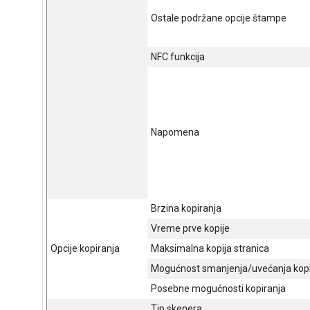
Ostale podržane opcije štampe
NFC funkcija
Napomena
Brzina kopiranja
Vreme prve kopije
Opcije kopiranja
Maksimalna kopija stranica
Mogućnost smanjenja/uvećanja kopi
Posebne mogućnosti kopiranja
Tip skenera