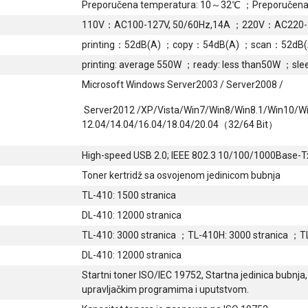
Preporučena temperatura: 10～32℃ ；Preporučen
110V：AC100-127V, 50/60Hz,14A ；220V：AC220-
printing：52dB(A) ；copy：54dB(A) ；scan：52dB(
printing: average 550W ；ready: less than50W ；slee
Microsoft Windows Server2003 / Server2008 /
Server2012 /XP/Vista/Win7/Win8/Win8.1/Win10/
12.04/14.04/16.04/18.04/20.04（32/64 Bit）
High-speed USB 2.0; IEEE 802.3 10/100/1000Base-Tx
Toner kertridž sa osvojenom jedinicom bubnja
TL-410: 1500 stranica
DL-410: 12000 stranica
TL-410: 3000 stranica ；TL-410H: 3000 stranica ；TL
DL-410: 12000 stranica
Startni toner ISO/IEC 19752, Startna jedinica bubnja
upravljačkim programima i uputstvom.