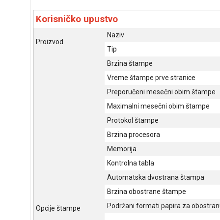
Korisničko upustvo
Naziv
Proizvod
Tip
Brzina štampe
Vreme štampe prve stranice
Preporučeni mesečni obim štampe
Maximalni mesečni obim štampe
Protokol štampe
Brzina procesora
Memorija
Kontrolna tabla
Automatska dvostrana štampa
Brzina obostrane štampe
Podržani formati papira za obostra
Opcije štampe