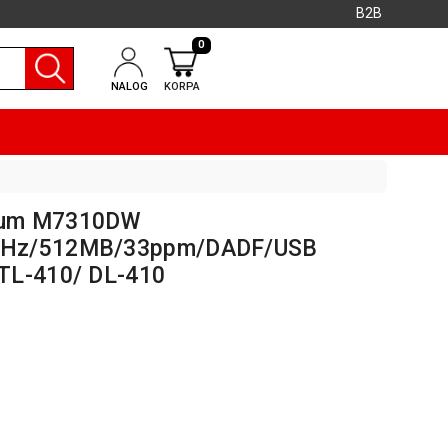
B2B
0
NALOG
KORPA
tum M7310DW
MHz/512MB/33ppm/DADF/USB
TL-410/ DL-410