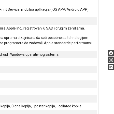
rint Service, mobilna aplikacija (iOS APP/Android APP)
ije Apple lnc., registrovani u SAD i drugim zemljama.
na oprema dizajnirana da radi posebno sa tehnologijom
rane programera da zadovolji Apple standarde performansi.
droid i Windows operativnog sistema.
 kopija, Clone kopija、poster kopija、collated kopija