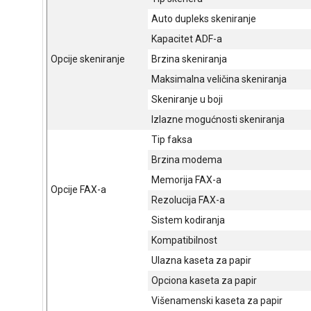
Auto dupleks skeniranje
Kapacitet ADF-a
Opcije skeniranje
Brzina skeniranja
Maksimalna veličina skeniranja
Skeniranje u boji
Izlazne mogućnosti skeniranja
Tip faksa
Brzina modema
Memorija FAX-a
Opcije FAX-a
Rezolucija FAX-a
Sistem kodiranja
Kompatibilnost
Ulazna kaseta za papir
Opciona kaseta za papir
Višenamenski kaseta za papir