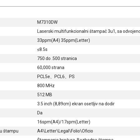
M7310DW
Laserski multifunkcionalni štampač 3u1, sa odvojen
33ppm(A4) 35ppm(Letter)
≤8.5s
750 do .500 stranica
60,000 strana
PCL5e、PCL6、PS
800 MHz
512 MB
3.5 inch (8,89cm) ekran osetljiv na dodir
Da
16spm(A4)/17spm(Letter)
nu štampu
A4\Letter\Legal\Folio\Oficio
Štampanje brošura, Bezbedna štampa,