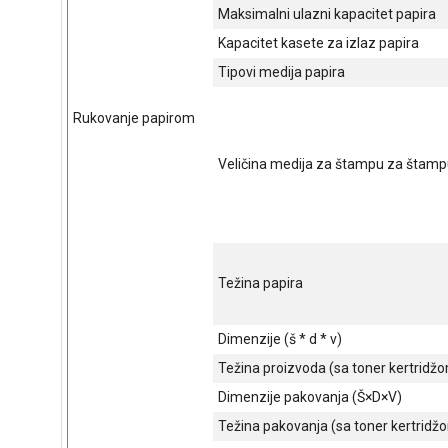
Maksimalni ulazni kapacitet papira
Kapacitet kasete za izlaz papira
Tipovi medija papira
Rukovanje papirom
Veličina medija za štampu za štamp
Težina papira
Dimenzije (š * d * v)
Težina proizvoda (sa toner kertridž
Dimenzije pakovanja (Š×D×V)
Težina pakovanja (sa toner kertridž