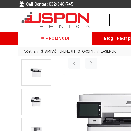
Call Centar:
032/346-745
PROIZVODI
Blog
Način p
Početna
ŠTAMPAČI, SKENERI I FOTOKOPIRI
LASERSKI