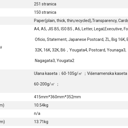
251 stranica
150 stranica
Paper(plain, thick, thin,recycled),Transparency, Card
A4, A5, JIS B5, IS0 B5 , A6, Letter, Legal,Executive, Fo
Oficio, Statement, Japanese Postcard, ZL, Big 16K, 
u
32K, 16K, 32K, B6，Yougata4, Postcard, Younaga3,
Nagagata3, Yougata2
Ulana kaseta：60-105g/㎡ ；Višenamenska kaset
60-200g/㎡ ；
415mm*360mm*352mm
om)
10.54kg
n/a
om)
13.71kg