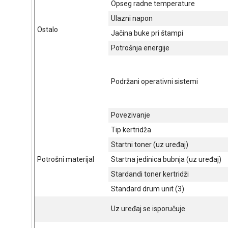
Opseg radne temperature
Ulazni napon
Ostalo
Jačina buke pri štampi
Potrošnja energije
Podržani operativni sistemi
Povezivanje
Tip kertridža
Startni toner (uz uređaj)
Potrošni materijal
Startna jedinica bubnja (uz uređaj)
Stardandi toner kertridži
Standard drum unit (3)
Uz uređaj se isporučuje