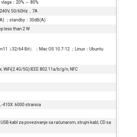
a vlaga：20% ～ 80%
240V, 50/60Hz，7A
A) ；standby：30dB(A)
p:less than 2 W
Win11（32/64 Bit） ；Mac OS 10.7-12 ；Linux：Ubuntu
; WiFi(2.4G/5G):IEEE 802.11a/b/g/n, NFC
-410X: 6000 stranica
, USB kabl za povezivanje sa računarom, strujni kabl, CD sa