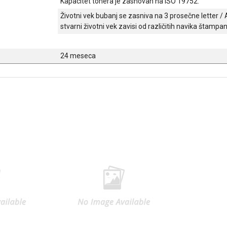
Kapacitet tonera je zasnovan na ISO 19752.
Životni vek bubanj se zasniva na 3 prosečne letter / A
stvarni životni vek zavisi od različitih navika štampan
24 meseca