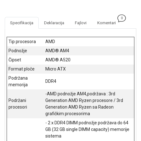
NADZOR I
SIGURNOSNA
OPREMA
0
Specifikacija
Deklaracija
Fajlovi
Komentari
SOFTWARE
KABLOVI I
Tip procesora
AMD
ADAPTERI
Podnožje
AMD® AM4
KANCELARIJSKI
Čipset
AMD® A520
MATERIJAL
Format ploče
Micro ATX
Podržana
SVE
DDR4
ZA
memorija
KUĆU
-AMD podnožje AM4,podržava : 3rd
Podržani
Generation AMD Ryzen procesore / 3rd
ŠKOLSKI
procesori
Generation AMD Ryzen sa Radeon
PRIBOR
grafičkim procesorima
BICIKLE
- 2 x DDR4 DIMM podnožje podržava do 64
I
GB (32 GB single DIMM capacity) memorije
FITNES
sistema