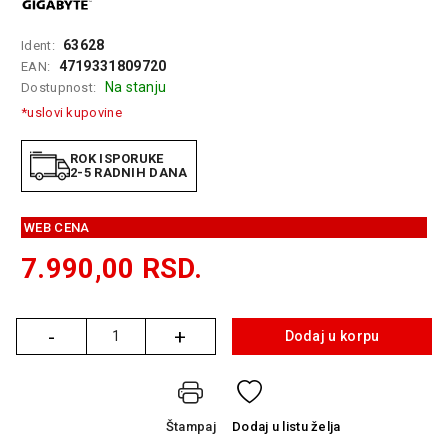
GAMING
63628
Ident:
EELEKTRO
4719331809720
EAN:
ZAŠTITA
Na stanju
Dostupnost:
*uslovi kupovine
SOLARNI
SISTEMI
ROK ISPORUKE
2-5 RADNIH DANA
MREŽNA
OPREMA
WEB CENA
ŠTAMPAČI,
SKENERI I
7.990,00
RSD.
FOTOKOPIRI
FOTOAPARATI
-
+
Dodaj u korpu
I KAMERE
Količina
GPS
NAVIGACIJE
Štampaj
Dodaj
u listu želja
VIDEO