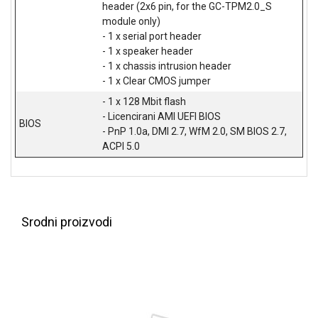
header (2x6 pin, for the GC-TPM2.0_S
prijava
module only)
kvara
- 1 x serial port header
Politika
- 1 x speaker header
privatnosti
- 1 x chassis intrusion header
Politika
- 1 x Clear CMOS jumper
o
kolačićima
- 1 x 128 Mbit flash
Provera
- Licencirani AMI UEFI BIOS
BIOS
garancije
- PnP 1.0a, DMI 2.7, WfM 2.0, SM BIOS 2.7,
OUTLET
ACPI 5.0
Kontakt
WEB
KREDIT
Srodni proizvodi