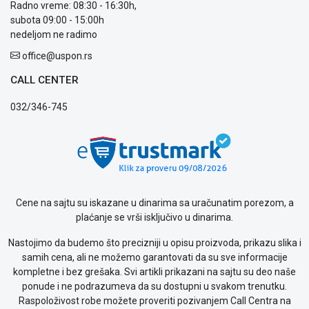
Radno vreme: 08:30 - 16:30h,
subota 09:00 - 15:00h
nedeljom ne radimo
office@uspon.rs
CALL CENTER
032/346-745
Cene na sajtu su iskazane u dinarima sa uračunatim porezom, a
plaćanje se vrši isključivo u dinarima.
Nastojimo da budemo što precizniji u opisu proizvoda, prikazu slika i
samih cena, ali ne možemo garantovati da su sve informacije
kompletne i bez grešaka. Svi artikli prikazani na sajtu su deo naše
ponude i ne podrazumeva da su dostupni u svakom trenutku.
Raspoloživost robe možete proveriti pozivanjem Call Centra na