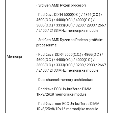
ALAT I
- 3rd Gen AMD Ryzen procesori:
BAŠTA
- Podržava DDR4 5000(O.C.) / 4866(O.C.) /
4600(O.C.) / 4400(O.C.) / 4000(O.C.) /
OUTLET
3600(O.C.) / 3333(O.C.) / 3200 / 2933 / 2667
KRIPTO
/ 2400 / 2133 MHz memorijske module
- 3rd Gen AMD Ryzen sa Radeon grafičkim
IGRAČKE
procesorima:
- Podržava DDR4 5000(O.C.) / 4866(O.C.) /
Memorija
4600(O.C.) / 4400(O.C.) / 4000(O.C.) /
3600(O.C.) / 3333(O.C.) / 3200 / 2933 / 2667
/ 2400 / 2133 MHz memorijske module
- Dual channel memory architecture
- Podržava ECC Un-buffered DIMM
1Rx8/2Rx8 memorijske module
- Podržava non-ECC Un-buffered DIMM
1Rx8/2Rx8/1Rx16 memorijske module