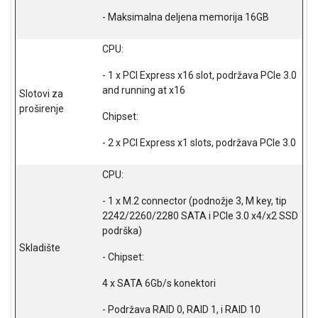
- Maksimalna deljena memorija 16GB
CPU:
- 1 x PCI Express x16 slot, podržava PCIe 3.0
and running at x16
Slotovi za
proširenje
Chipset:
- 2 x PCI Express x1 slots, podržava PCIe 3.0
CPU:
- 1 x M.2 connector (podnožje 3, M key, tip
2242/2260/2280 SATA i PCIe 3.0 x4/x2 SSD
podrška)
Skladište
- Chipset:
4 x SATA 6Gb/s konektori
- Podržava RAID 0, RAID 1, i RAID 10