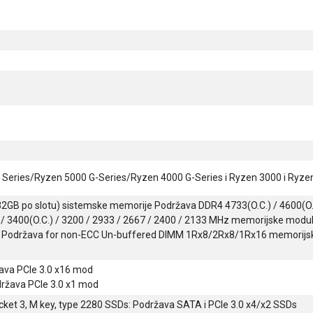
ries/Ryzen 5000 G-Series/Ryzen 4000 G-Series i Ryzen 3000 i Ryzen
B po slotu) sistemske memorije Podržava DDR4 4733(O.C.) / 4600(O.C.) 
.C) / 3400(O.C.) / 3200 / 2933 / 2667 / 2400 / 2133 MHz memorijske mo
Podržava for non-ECC Un-buffered DIMM 1Rx8/2Rx8/1Rx16 memorijsk
žava PCIe 3.0 x16 mod
održava PCIe 3.0 x1 mod
ocket 3, M key, type 2280 SSDs: Podržava SATA i PCIe 3.0 x4/x2 SSDs