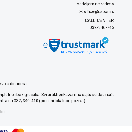
nedeljom ne radimo
office@uspon.rs
CALL CENTER
032/346-745
ivo u dinarima.
letne i bez grešaka. Svi artikli prikazani na sajtu su deo naše
ntra na 032/340-410 (po ceni lokalnog poziva)
tico.