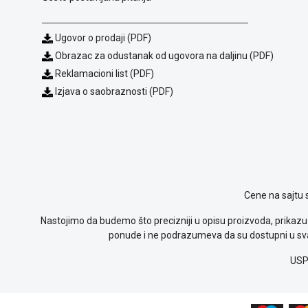
Ugovor o prodaji (PDF)
Obrazac za odustanak od ugovora na daljinu (PDF)
Reklamacioni list (PDF)
Izjava o saobraznosti (PDF)
Cene na sajtu 
Nastojimo da budemo što precizniji u opisu proizvoda, prikazu 
ponude i ne podrazumeva da su dostupni u sva
USP