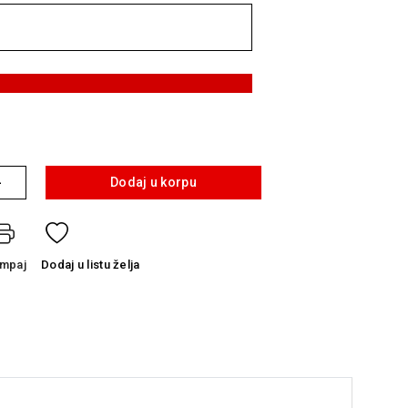
+
Dodaj u korpu
ampaj
Dodaj
u listu želja