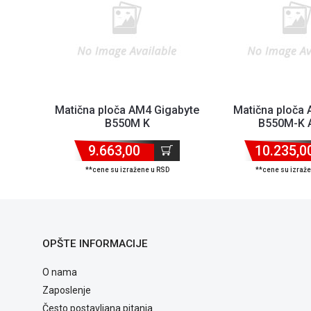
Matična ploča AM4 Gigabyte
Matična ploča
B550M K
B550M-K 
9.663,00
10.235,0
**cene su izražene u RSD
**cene su izraž
OPŠTE INFORMACIJE
O nama
Zaposlenje
Često postavljana pitanja