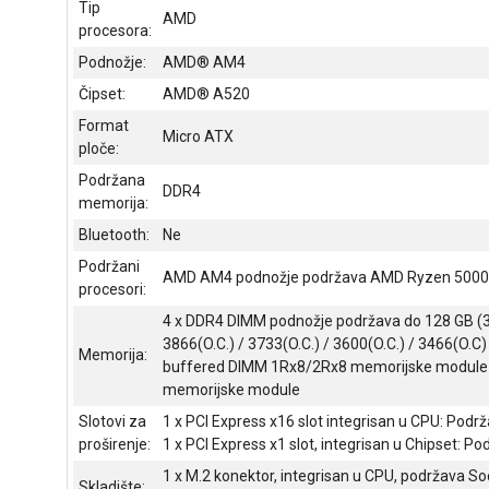
Tip
AMD
procesora:
Podnožje:
AMD® AM4
Čipset:
AMD® A520
Format
Micro ATX
ploče:
Podržana
DDR4
memorija:
Bluetooth:
Ne
Podržani
AMD AM4 podnožje podržava AMD Ryzen 5000 Se
procesori:
4 x DDR4 DIMM podnožje podržava do 128 GB (32G
3866(O.C.) / 3733(O.C.) / 3600(O.C.) / 3466(O
Memorija:
buffered DIMM 1Rx8/2Rx8 memorijske module 
memorijske module
Slotovi za
1 x PCI Express x16 slot integrisan u CPU: Podr
proširenje:
1 x PCI Express x1 slot, integrisan u Chipset: P
1 x M.2 konektor, integrisan u CPU, podržava S
Skladište: