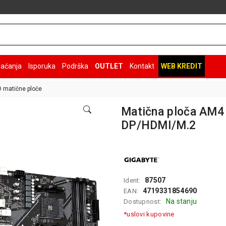
laćanja
Isporuka
Podrška
OUTLET
Kontakt
WEB KREDIT
 matične ploče
Matična ploča AM4
DP/HDMI/M.2
87507
Ident:
4719331854690
EAN:
Na stanju
Dostupnost:
*uslovi kupovine