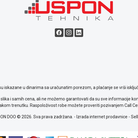
su iskazane u dinarima sa uračunatim porezom, a plaćanje se vrši isključ
slika i samih cena, ali ne možemo garantovati da su sve informacije komp
kom trenutku. Raspoloživost robe možete proveriti pozivanjem Call Ce
ON DOO © 2026. Sva prava zadržana. -
Izrada internet prodavnice
-
Sell