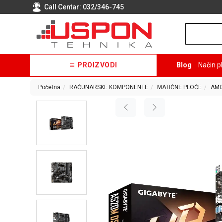
Call Centar:
032/346-745
PROIZVODI
Blog
Način p
Početna
RAČUNARSKE KOMPONENTE
MATIČNE PLOČE
AMD