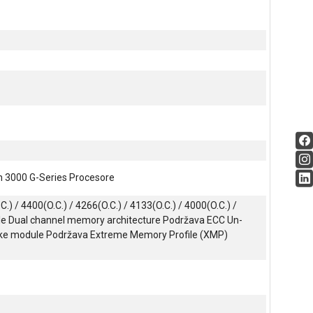
 3000 G-Series Procesore
/ 4400(O.C.) / 4266(O.C.) / 4133(O.C.) / 4000(O.C.) /
dule Dual channel memory architecture Podržava ECC Un-
e module Podržava Extreme Memory Profile (XMP)