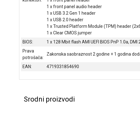
1 x front panel audio header
1 x USB 3.2 Gen 1 header
1 x USB 2.0 header
1 x Trusted Platform Module (TPM) header (2x
1 x Clear CMOS jumper
BIOS:
1 x 128 Mbit flash AMI UEFI BIOS PnP 1.0a, DMI 
Prava
Zakonska saobraznost 2 godine + 1 godina doda
potrošača:
EAN:
4719331854690
Srodni proizvodi