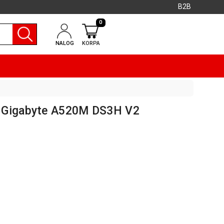
B2B
0
NALOG
KORPA
 Gigabyte A520M DS3H V2