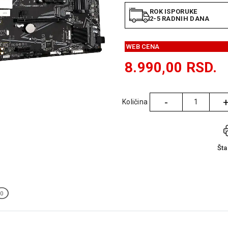
ROK ISPORUKE
2-5 RADNIH DANA
WEB CENA
8.990,00
RSD.
-
Količina
Količina
Št
0