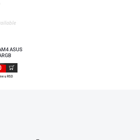
 AM4 ASUS
ARGB
0
ene u RSD