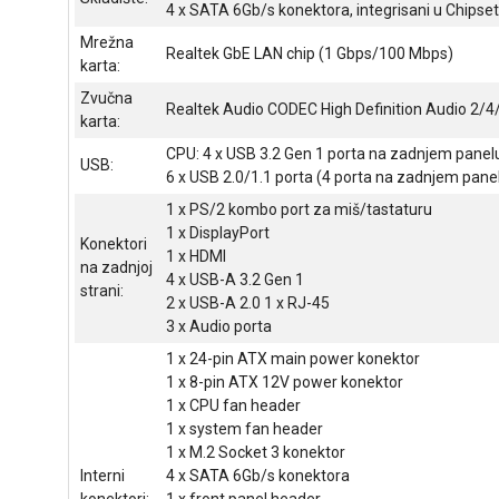
4 x SATA 6Gb/s konektora, integrisani u Chipset
Mrežna
Realtek GbE LAN chip (1 Gbps/100 Mbps)
karta:
Zvučna
Realtek Audio CODEC High Definition Audio 2/4
karta:
CPU: 4 x USB 3.2 Gen 1 porta na zadnjem panel
USB:
6 x USB 2.0/1.1 porta (4 porta na zadnjem pane
1 x PS/2 kombo port za miš/tastaturu
1 x DisplayPort
Konektori
1 x HDMI
na zadnjoj
4 x USB-A 3.2 Gen 1
strani:
2 x USB-A 2.0 1 x RJ-45
3 x Audio porta
1 x 24-pin ATX main power konektor
1 x 8-pin ATX 12V power konektor
1 x CPU fan header
1 x system fan header
1 x M.2 Socket 3 konektor
Interni
4 x SATA 6Gb/s konektora
konektori:
1 x front panel header