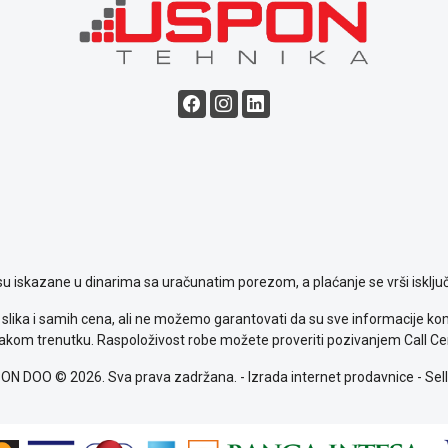
su iskazane u dinarima sa uračunatim porezom, a plaćanje se vrši isključ
slika i samih cena, ali ne možemo garantovati da su sve informacije komp
kom trenutku. Raspoloživost robe možete proveriti pozivanjem Call Ce
ON DOO © 2026. Sva prava zadržana. -
Izrada internet prodavnice
-
Sell