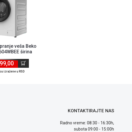
pranje veša Beko
04WBEE širina
apacitet 6...
99,00
su izražene u RSD
KONTAKTIRAJTE NAS
Radno vreme: 08:30 - 16:30h,
subota 09:00 - 15:00h