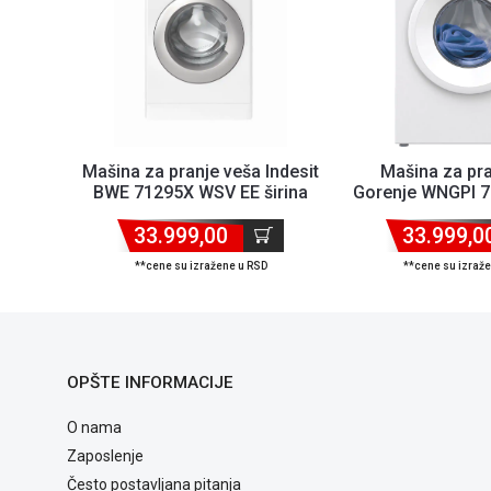
Mašina za pranje veša Indesit
Mašina za pra
BWE 71295X WSV EE širina
Gorenje WNGPI 72
60cm/kap...
60cm/kapac
33.999,00
33.999,0
**cene su izražene u RSD
**cene su izraž
OPŠTE INFORMACIJE
O nama
Zaposlenje
Često postavljana pitanja