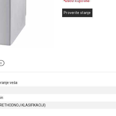
*uslovi kupovine
Proverite stanje
0
ranje veša
in
RETHODNOJ KLASIFIKACIJI)