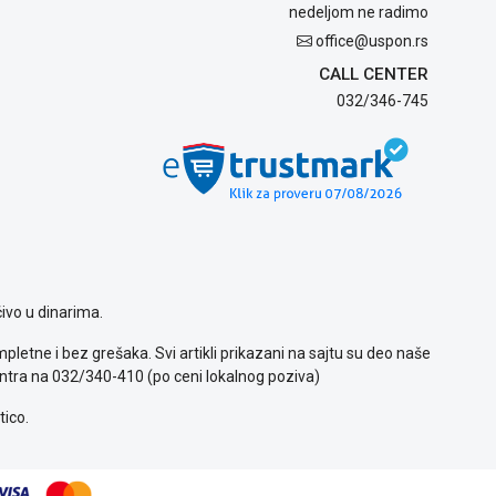
nedeljom ne radimo
office@uspon.rs
CALL CENTER
032/346-745
ivo u dinarima.
letne i bez grešaka. Svi artikli prikazani na sajtu su deo naše
ntra na 032/340-410 (po ceni lokalnog poziva)
tico.