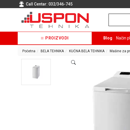
Call Centar:
032/346-745
PROIZVODI
Blog
Način p
Početna
BELA TEHNIKA
KUĆNA BELA TEHNIKA
Mašine za pr