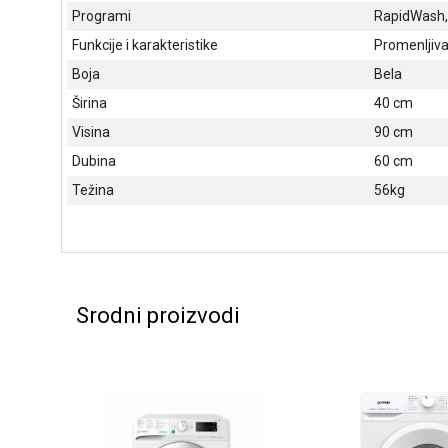
Programi
RapidWash, t
Funkcije i karakteristike
Promenljiva 
Boja
Bela
Širina
40 cm
Visina
90 cm
Dubina
60 cm
Težina
56kg
Srodni proizvodi