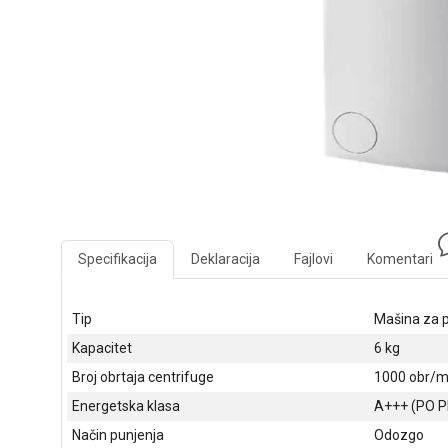
Specifikacija
Deklaracija
Fajlovi
Komentari
Tip
Mašina za p
Kapacitet
6 kg
Broj obrtaja centrifuge
1000 obr/m
Energetska klasa
A+++ (PO P
Način punjenja
Odozgo