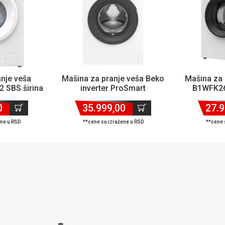
nje veša
Mašina za pranje veša Beko
Mašina za 
 SBS širina
inverter ProSmart
B1WFK26
ite...
BM3WFSU37213WA širi...
60cm/k
0
35.999,00
27.9
ene u RSD
**cene su izražene u RSD
**cene 