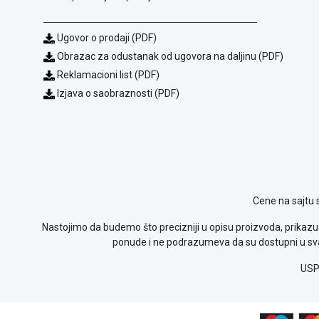
Ugovor o prodaji (PDF)
Obrazac za odustanak od ugovora na daljinu (PDF)
Reklamacioni list (PDF)
Izjava o saobraznosti (PDF)
Cene na sajtu 
Nastojimo da budemo što precizniji u opisu proizvoda, prikazu 
ponude i ne podrazumeva da su dostupni u sva
USP