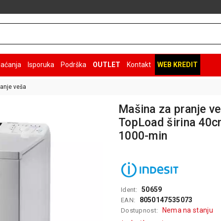
laćanja
Isporuka
Podrška
OUTLET
Kontakt
WEB KREDIT
anje veša
Mašina za pranje 
TopLoad širina 40c
1000-min
50659
Ident:
8050147535073
EAN:
Nema na stanju
Dostupnost: